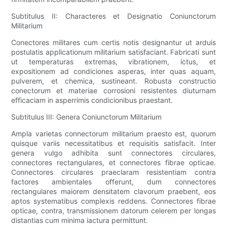
Subtitulus II: Characteres et Designatio Coniunctorum
Militarium
Conectores militares cum certis notis designantur ut arduis
postulatis applicationum militarium satisfaciant. Fabricati sunt
ut temperaturas extremas, vibrationem, ictus, et
expositionem ad condiciones asperas, inter quas aquam,
pulverem, et chemica, sustineant. Robusta constructio
conectorum et materiae corrosioni resistentes diuturnam
efficaciam in asperrimis condicionibus praestant.
Subtitulus III: Genera Coniunctorum Militarium
Ampla varietas connectorum militarium praesto est, quorum
quisque variis necessitatibus et requisitis satisfacit. Inter
genera vulgo adhibita sunt connectores circulares,
connectores rectangulares, et connectores fibrae opticae.
Connectores circulares praeclaram resistentiam contra
factores ambientales offerunt, dum connectores
rectangulares maiorem densitatem clavorum praebent, eos
aptos systematibus complexis reddens. Connectores fibrae
opticae, contra, transmissionem datorum celerem per longas
distantias cum minima iactura permittunt.