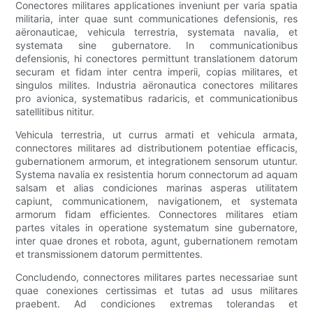
Conectores militares applicationes inveniunt per varia spatia
militaria, inter quae sunt communicationes defensionis, res
aëronauticae, vehicula terrestria, systemata navalia, et
systemata sine gubernatore. In communicationibus
defensionis, hi conectores permittunt translationem datorum
securam et fidam inter centra imperii, copias militares, et
singulos milites. Industria aëronautica conectores militares
pro avionica, systematibus radaricis, et communicationibus
satellitibus nititur.
Vehicula terrestria, ut currus armati et vehicula armata,
connectores militares ad distributionem potentiae efficacis,
gubernationem armorum, et integrationem sensorum utuntur.
Systema navalia ex resistentia horum connectorum ad aquam
salsam et alias condiciones marinas asperas utilitatem
capiunt, communicationem, navigationem, et systemata
armorum fidam efficientes. Connectores militares etiam
partes vitales in operatione systematum sine gubernatore,
inter quae drones et robota, agunt, gubernationem remotam
et transmissionem datorum permittentes.
Concludendo, connectores militares partes necessariae sunt
quae conexiones certissimas et tutas ad usus militares
praebent. Ad condiciones extremas tolerandas et