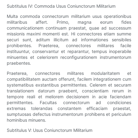
Subtitulus IV: Commoda Usus Coniunctorum Militarium
Multa commoda connectorum militarium usus operationibus
militaribus affert. Primo, magna eorum fides
communicationem continuam praestat, quae ad successum
missionis maximi momenti est. Hi connectores etiam summe
securi sunt, aditum illicitum ad informationes sensibiles
prohibentes. Praeterea, connectores militares facile
instituuntur, conservantur et reparantur, tempus inoperabile
minuentes et celeriorem reconfigurationem instrumentorum
praebentes.
Praeterea, connectores militares modularitatem et
compatibilitatem auctam offerunt, facilem integrationem cum
systematibus exstantibus permittentes. Celerem et securam
translationem datorum praebent, conscientiam rerum in
tempore reali et meliorem decisionem in acie faciendam
permittentes. Facultas connectorum ad condiciones
extremas tolerandas constantem efficaciam praestat,
sumptuosas defectus instrumentorum prohibens et periculum
hominibus minuens.
Subtitulus V: Usus Coniunctorum Militarium