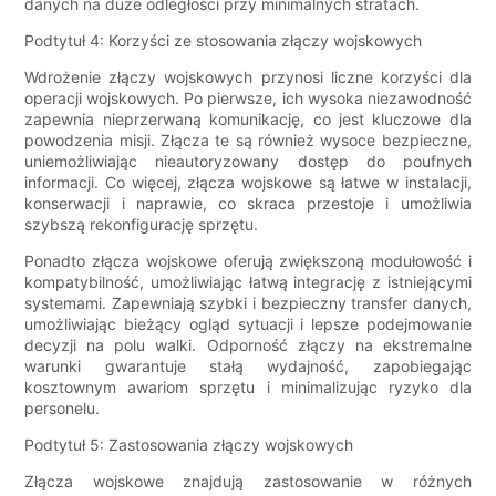
danych na duże odległości przy minimalnych stratach.
Podtytuł 4: Korzyści ze stosowania złączy wojskowych
Wdrożenie złączy wojskowych przynosi liczne korzyści dla
operacji wojskowych. Po pierwsze, ich wysoka niezawodność
zapewnia nieprzerwaną komunikację, co jest kluczowe dla
powodzenia misji. Złącza te są również wysoce bezpieczne,
uniemożliwiając nieautoryzowany dostęp do poufnych
informacji. Co więcej, złącza wojskowe są łatwe w instalacji,
konserwacji i naprawie, co skraca przestoje i umożliwia
szybszą rekonfigurację sprzętu.
Ponadto złącza wojskowe oferują zwiększoną modułowość i
kompatybilność, umożliwiając łatwą integrację z istniejącymi
systemami. Zapewniają szybki i bezpieczny transfer danych,
umożliwiając bieżący ogląd sytuacji i lepsze podejmowanie
decyzji na polu walki. Odporność złączy na ekstremalne
warunki gwarantuje stałą wydajność, zapobiegając
kosztownym awariom sprzętu i minimalizując ryzyko dla
personelu.
Podtytuł 5: Zastosowania złączy wojskowych
Złącza wojskowe znajdują zastosowanie w różnych