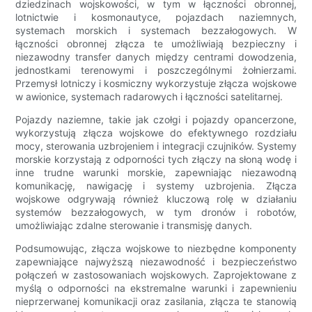
dziedzinach wojskowości, w tym w łączności obronnej,
lotnictwie i kosmonautyce, pojazdach naziemnych,
systemach morskich i systemach bezzałogowych. W
łączności obronnej złącza te umożliwiają bezpieczny i
niezawodny transfer danych między centrami dowodzenia,
jednostkami terenowymi i poszczególnymi żołnierzami.
Przemysł lotniczy i kosmiczny wykorzystuje złącza wojskowe
w awionice, systemach radarowych i łączności satelitarnej.
Pojazdy naziemne, takie jak czołgi i pojazdy opancerzone,
wykorzystują złącza wojskowe do efektywnego rozdziału
mocy, sterowania uzbrojeniem i integracji czujników. Systemy
morskie korzystają z odporności tych złączy na słoną wodę i
inne trudne warunki morskie, zapewniając niezawodną
komunikację, nawigację i systemy uzbrojenia. Złącza
wojskowe odgrywają również kluczową rolę w działaniu
systemów bezzałogowych, w tym dronów i robotów,
umożliwiając zdalne sterowanie i transmisję danych.
Podsumowując, złącza wojskowe to niezbędne komponenty
zapewniające najwyższą niezawodność i bezpieczeństwo
połączeń w zastosowaniach wojskowych. Zaprojektowane z
myślą o odporności na ekstremalne warunki i zapewnieniu
nieprzerwanej komunikacji oraz zasilania, złącza te stanowią