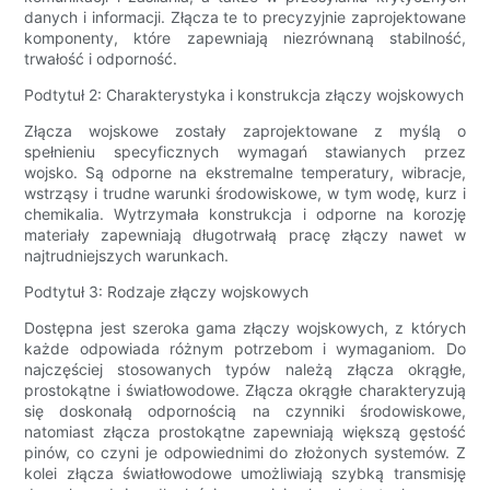
danych i informacji. Złącza te to precyzyjnie zaprojektowane
komponenty, które zapewniają niezrównaną stabilność,
trwałość i odporność.
Podtytuł 2: Charakterystyka i konstrukcja złączy wojskowych
Złącza wojskowe zostały zaprojektowane z myślą o
spełnieniu specyficznych wymagań stawianych przez
wojsko. Są odporne na ekstremalne temperatury, wibracje,
wstrząsy i trudne warunki środowiskowe, w tym wodę, kurz i
chemikalia. Wytrzymała konstrukcja i odporne na korozję
materiały zapewniają długotrwałą pracę złączy nawet w
najtrudniejszych warunkach.
Podtytuł 3: Rodzaje złączy wojskowych
Dostępna jest szeroka gama złączy wojskowych, z których
każde odpowiada różnym potrzebom i wymaganiom. Do
najczęściej stosowanych typów należą złącza okrągłe,
prostokątne i światłowodowe. Złącza okrągłe charakteryzują
się doskonałą odpornością na czynniki środowiskowe,
natomiast złącza prostokątne zapewniają większą gęstość
pinów, co czyni je odpowiednimi do złożonych systemów. Z
kolei złącza światłowodowe umożliwiają szybką transmisję