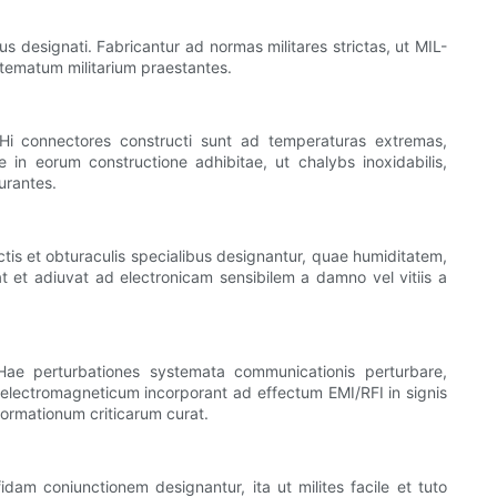
us designati. Fabricantur ad normas militares strictas, ut MIL-
tematum militarium praestantes.
. Hi connectores constructi sunt ad temperaturas extremas,
e in eorum constructione adhibitae, ut chalybs inoxidabilis,
urantes.
arctis et obturaculis specialibus designantur, quae humiditatem,
 et adiuvat ad electronicam sensibilem a damno vel vitiis a
. Hae perturbationes systemata communicationis perturbare,
electromagneticum incorporant ad effectum EMI/RFI in signis
ormationum criticarum curat.
am coniunctionem designantur, ita ut milites facile et tuto