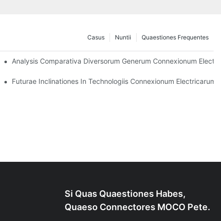
Casus
Nuntii
Quaestiones Frequentes
uis Eligas
Analysis Comparativa Diversorum Generum Connexionum Electr
as
Futurae Inclinationes In Technologiis Connexionum Electricarum
Si Quas Quaestiones Habes,
Quaeso Connectores MOCO Pete.