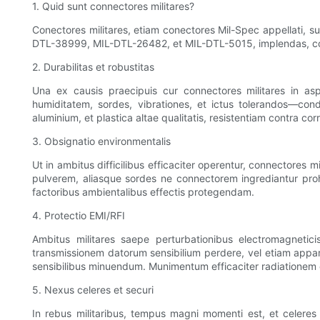
1. Quid sunt connectores militares?
Conectores militares, etiam conectores Mil-Spec appellati, sun
DTL-38999, MIL-DTL-26482, et MIL-DTL-5015, implendas, comp
2. Durabilitas et robustitas
Una ex causis praecipuis cur connectores militares in asp
humiditatem, sordes, vibrationes, et ictus tolerandos—condi
aluminium, et plastica altae qualitatis, resistentiam contra c
3. Obsignatio environmentalis
Ut in ambitus difficilibus efficaciter operentur, connectores m
pulverem, aliasque sordes ne connectorem ingrediantur proh
factoribus ambientalibus effectis protegendam.
4. Protectio EMI/RFI
Ambitus militares saepe perturbationibus electromagnetici
transmissionem datorum sensibilium perdere, vel etiam appa
sensibilibus minuendum. Munimentum efficaciter radiationem 
5. Nexus celeres et securi
In rebus militaribus, tempus magni momenti est, et celeres