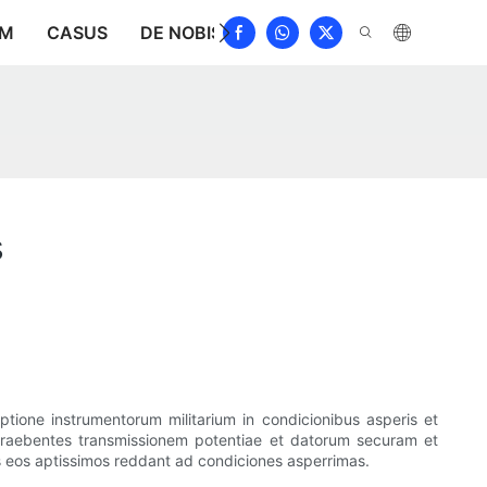
UM
CASUS
DE NOBIS
NUNTII
DEPRIME
CO
s
tione instrumentorum militarium in condicionibus asperis et
a, praebentes transmissionem potentiae et datorum securam et
 eos aptissimos reddant ad condiciones asperrimas.