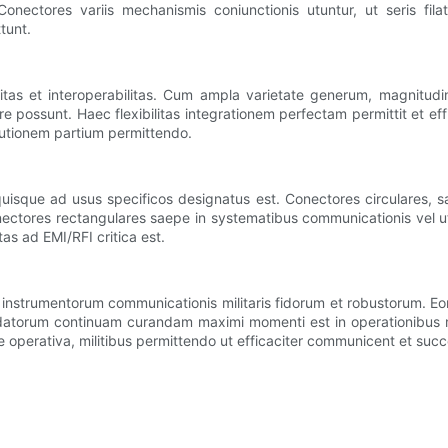
onectores variis mechanismis coniunctionis utuntur, ut seris filat
tunt.
tas et interoperabilitas. Cum ampla varietate generum, magnitudi
re possunt. Haec flexibilitas integrationem perfectam permittit et ef
tutionem partium permittendo.
isque ad usus specificos designatus est. Conectores circulares, sae
tores rectangulares saepe in systematibus communicationis vel ut
s ad EMI/RFI critica est.
instrumentorum communicationis militaris fidorum et robustorum. Eor
torum continuam curandam maximi momenti est in operationibus milita
e operativa, militibus permittendo ut efficaciter communicent et suc