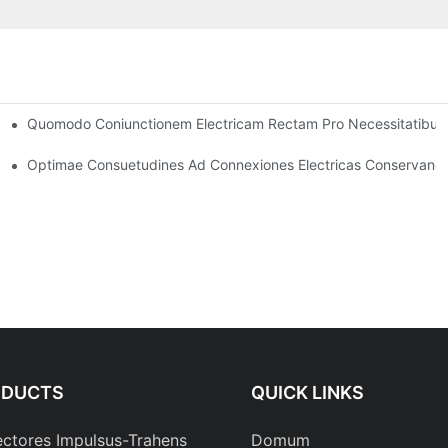
Quomodo Coniunctionem Electricam Rectam Pro Necessitatibus T
bus
Optimae Consuetudines Ad Connexiones Electricas Conservand
ODUCTS
QUICK LINKS
ctores Impulsus-Trahens
Domum