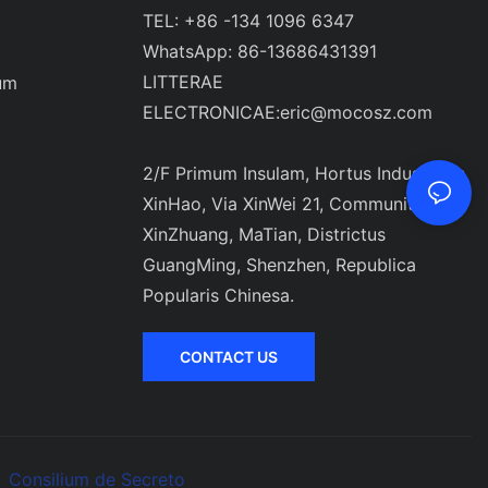
TEL: +86 -134 1096 6347
WhatsApp: 86-13686431391
LITTERAE
um
ELECTRONICAE:
eric@mocosz.com
2/F Primum Insulam, Hortus Industrialis
XinHao, Via XinWei 21, Communitas
XinZhuang, MaTian, ​​Districtus
GuangMing, Shenzhen, Republica
Popularis Chinesa.
CONTACT US
Consilium de Secreto