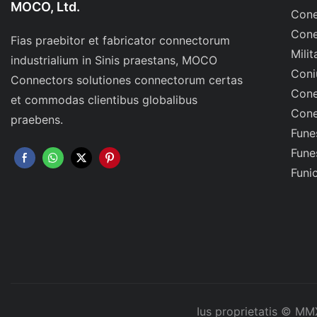
MOCO, Ltd.
Cone
Cone
Fias praebitor et fabricator connectorum
Milit
industrialium in Sinis praestans, MOCO
Coni
Connectors solutiones connectorum certas
Cone
et commodas clientibus globalibus
Cone
praebens.
Fune
Fune
Funi
Ius proprietatis © MM