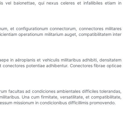
is vel baionettae, qui nexus celeres et infallibiles etiam in
num, et configurationum connectorum, connectores militares
ficientiam operationum militarium auget, compatibilitatem inter
pe in aëroplanis et vehiculis militaribus adhibiti, densitatem
 conectores potentiae adhibentur. Conectores fibrae opticae
um facultas ad condiciones ambientales difficiles tolerandas,
ribus. Una cum firmitate, versatilitate, et compatibilitate,
cessum missionum in condicionibus difficillimis promovendo.