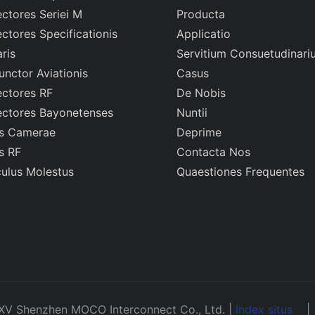
ctores Seriei M
Producta
ctores Specificationis
Applicatio
aris
Servitium Consuetudinari
unctor Aviationis
Casus
ctores RF
De Nobis
ctores Bayonetenses
Nuntii
s Camerae
Deprime
s RF
Contacta Nos
culus Molestus
Quaestiones Frequentes
XV Shenzhen MOCO Interconnect Co., Ltd. |
Index situs
|