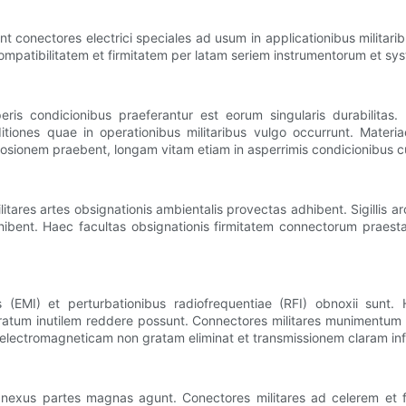
t conectores electrici speciales ad usum in applicationibus militarib
atibilitatem et firmitatem per latam seriem instrumentorum et sys
eris condicionibus praeferantur est eorum singularis durabilitas
tiones quae in operationibus militaribus vulgo occurrunt. Materia
orrosionem praebent, longam vitam etiam in asperrimis condicionibus c
ilitares artes obsignationis ambientalis provectas adhibent. Sigillis 
ibent. Haec facultas obsignationis firmitatem connectorum praestat
s (EMI) et perturbationibus radiofrequentiae (RFI) obnoxii sunt
ratum inutilem reddere possunt. Connectores militares munimentum 
electromagneticam non gratam eliminat et transmissionem claram inf
 nexus partes magnas agunt. Conectores militares ad celerem et fid