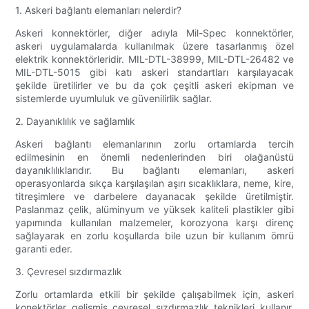
1. Askeri bağlantı elemanları nelerdir?
Askeri konnektörler, diğer adıyla Mil-Spec konnektörler,
askeri uygulamalarda kullanılmak üzere tasarlanmış özel
elektrik konnektörleridir. MIL-DTL-38999, MIL-DTL-26482 ve
MIL-DTL-5015 gibi katı askeri standartları karşılayacak
şekilde üretilirler ve bu da çok çeşitli askeri ekipman ve
sistemlerde uyumluluk ve güvenilirlik sağlar.
2. Dayanıklılık ve sağlamlık
Askeri bağlantı elemanlarının zorlu ortamlarda tercih
edilmesinin en önemli nedenlerinden biri olağanüstü
dayanıklılıklarıdır. Bu bağlantı elemanları, askeri
operasyonlarda sıkça karşılaşılan aşırı sıcaklıklara, neme, kire,
titreşimlere ve darbelere dayanacak şekilde üretilmiştir.
Paslanmaz çelik, alüminyum ve yüksek kaliteli plastikler gibi
yapımında kullanılan malzemeler, korozyona karşı direnç
sağlayarak en zorlu koşullarda bile uzun bir kullanım ömrü
garanti eder.
3. Çevresel sızdırmazlık
Zorlu ortamlarda etkili bir şekilde çalışabilmek için, askeri
konektörler gelişmiş çevresel sızdırmazlık teknikleri kullanır.