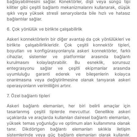
bağlayabilmesini sağlar. Konektörler, dişli veya süngü tipi
kilitler gibi çeşitli bağlantı mekanizmalarını kullanarak, düşük
ışıklı veya yüksek stresli senaryolarda bile hızlı ve hatasız
bağlantılar sağlar.
6. Çok yönlülük ve birlikte çalışabilirlik
Askeri konnektörlerin bir diğer avantajı da çok yönlülükleri ve
birlikte çalışabilirlikleridir. Çok çeşitli konnektör tipleri,
boyutları ve konfigürasyonlarıyla askeri konnektörler, farklı
cihazlar, sistemler ve platformlar arasında bağlantı
kurulmasını kolaylaştırabilir. Bu esneklik, sorunsuz
entegrasyonu sağlar ve çeşitli ekipmanlar arasında
uyumluluğu garanti ederek ve bileşenlerin kolayca
onarılmasına veya değiştirilmesine olanak tanıyarak askeri
operasyonların verimliliğini artırır.
7. Özel bağlantı tipleri
Askeri bağlantı elemanları, her biri belirli amaçlar için
tasarlanmış çeşitli tiplerde mevcuttur. Genellikle askeri
uçaklarda ve araçlarda kullanılan dairesel bağlantı elemanları,
yüksek temas yoğunluğu ve optimum alan kullanımına olanak
tanır. Dikdörtgen bağlantı elemanları sıklıkla iletişim
sistemlerinde veya güç bağlantı elemanları olarak kullanılır.