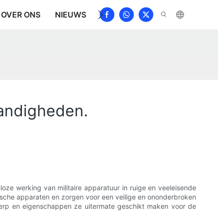
OVER ONS
NIEUWS
DOWNLOAD
NEEM CONTAC
tandigheden.
loze werking van militaire apparatuur in ruige en veeleisende
nische apparaten en zorgen voor een veilige en ononderbroken
twerp en eigenschappen ze uitermate geschikt maken voor de