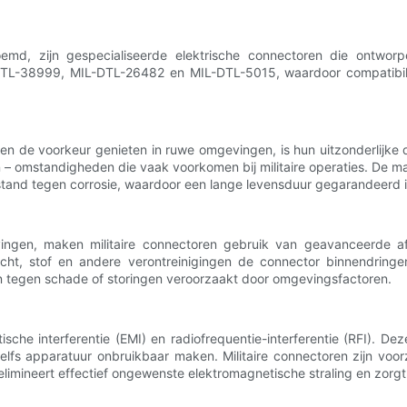
emd, zijn gespecialiseerde elektrische connectoren die ontworp
-DTL-38999, MIL-DTL-26482 en MIL-DTL-5015, waardoor compatibili
ren de voorkeur genieten in ruwe omgevingen, is hun uitzonderlij
 ​​– omstandigheden die vaak voorkomen bij militaire operaties. De mat
stand tegen corrosie, waardoor een lange levensduur gegarandeerd 
ingen, maken militaire connectoren gebruik van geavanceerde af
cht, stof en andere verontreinigingen de connector binnendring
n tegen schade of storingen veroorzaakt door omgevingsfactoren.
ische interferentie (EMI) en radiofrequentie-interferentie (RFI). D
lfs apparatuur onbruikbaar maken. Militaire connectoren zijn vo
elimineert effectief ongewenste elektromagnetische straling en zorgt