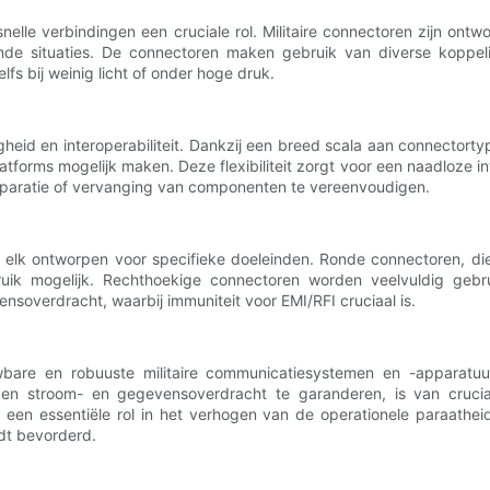
en snelle verbindingen een cruciale rol. Militaire connectoren zijn o
ende situaties. De connectoren maken gebruik van diverse koppel
fs bij weinig licht of onder hoge druk.
gheid en interoperabiliteit. Dankzij een breed scala aan connectort
forms mogelijk maken. Deze flexibiliteit zorgt voor een naadloze inte
reparatie of vervanging van componenten te vereenvoudigen.
en, elk ontworpen voor specifieke doeleinden. Ronde connectoren, die
uik mogelijk. Rechthoekige connectoren worden veelvuldig gebru
soverdracht, waarbij immuniteit voor EMI/RFI cruciaal is.
uwbare en robuuste militaire communicatiesystemen en -appara
en stroom- en gegevensoverdracht te garanderen, is van cruciaa
ren een essentiële rol in het verhogen van de operationele paraat
dt bevorderd.