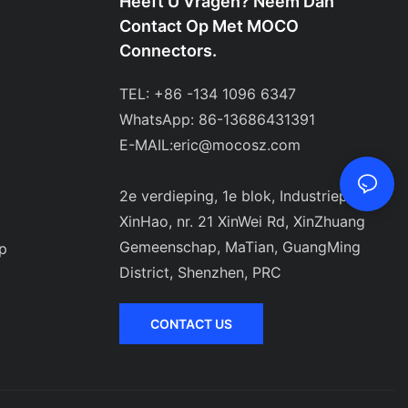
Heeft U Vragen? Neem Dan
Contact Op Met MOCO
Connectors.
TEL: +86 -134 1096 6347
WhatsApp: 86-13686431391
E-MAIL:
eric@mocosz.com
2e verdieping, 1e blok, Industriepark
XinHao, nr. 21 XinWei Rd, XinZhuang
Gemeenschap, MaTian, ​​GuangMing
p
District, Shenzhen, PRC
CONTACT US