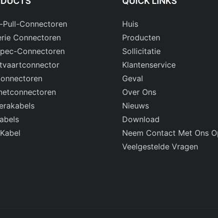
ODUCTS
QUICK LINKS
-Pull-Connectoren
Huis
rie Connectoren
Producten
Spec-Connectoren
Sollicitatie
tvaartconnector
Klantenservice
onnectoren
Geval
netconnectoren
Over Ons
rakabels
Nieuws
abels
Download
 Kabel
Neem Contact Met Ons O
Veelgestelde Vragen