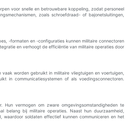
ntworpen voor snelle en betrouwbare koppeling, zodat personeel
ingsmechanismen, zoals schroefdraad- of bajonetsluitingen,
ypes, -formaten en -configuraties kunnen militaire connectoren
gratie en verhoogt de efficiëntie van militaire operaties door
 vaak worden gebruikt in militaire vliegtuigen en voertuigen,
ikt in communicatiesystemen of als voedingsconnectoren.
tuur. Hun vermogen om zware omgevingsomstandigheden te
l belang bij militaire operaties. Naast hun duurzaamheid,
heid, waardoor soldaten effectief kunnen communiceren en het