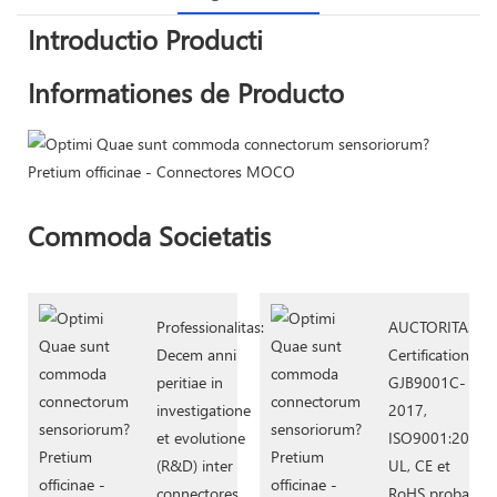
Introductio Producti
Informationes de Producto
Commoda Societatis
Professionalitas:
AUCTORITAS:
Decem anni
Certificationes
peritiae in
GJB9001C-
investigatione
2017,
et evolutione
ISO9001:2015,
(R&D) inter
UL, CE et
connectores
RoHS probavit.