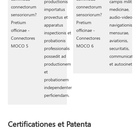
productionis
campis militaris,
importatus
medicinae,
provectus et
audio-video,
apparatus
navigationis,
inspectionis et
mensurae,
probationis
aviationis,
professionalis
securitatis,
possedit ad
communicationi
productionem
et autocineti.
et
probationem
independenter
perficiendam.
Certificationes et Patenta