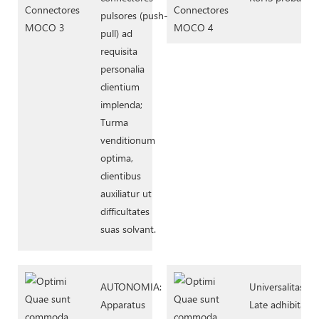
pulsores (push-
pull) ad
requisita
personalia
clientium
implenda;
Turma
venditionum
optima,
clientibus
auxiliatur ut
difficultates
suas solvant.
AUTONOMIA:
Universalitas:
Apparatus
Late adhibita in