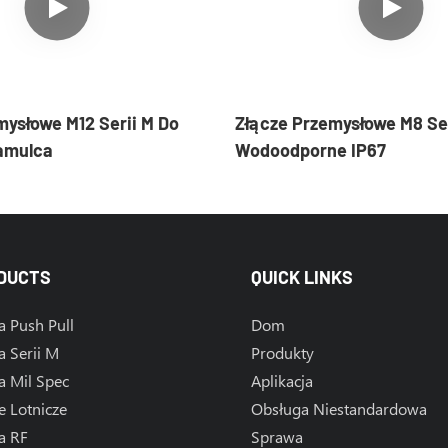
mysłowe M12 Serii M Do
Złącze Przemysłowe M8 Ser
Hamulca
Wodoodporne IP67
DUCTS
QUICK LINKS
a Push Pull
Dom
a Serii M
Produkty
a Mil Spec
Aplikacja
e Lotnicze
Obsługa Niestandardowa
a RF
Sprawa