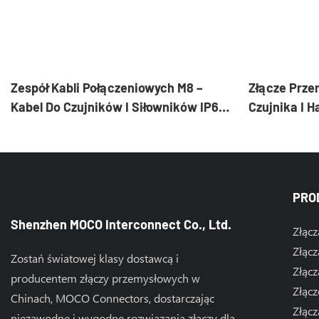
Zespół Kabli Połączeniowych M8 –
Złącze Prze
Kabel Do Czujników I Siłowników IP67
Czujnika I 
Do Automatyki Przemysłowej
PRO
Shenzhen MOCO Interconnect Co., Ltd.
Złącz
Złącz
Zostań światowej klasy dostawcą i
Złącz
producentem złączy przemysłowych w
Złącz
Chinach, MOCO Connectors, dostarczając
Złącz
niezawodne i wygodne rozwiązania złączy dla