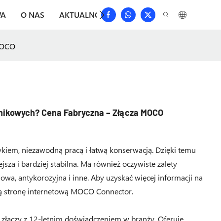
WA
O NAS
AKTUALNOŚCI
POBIERAĆ
SKONTAKTU
 MOCO
ujnikowych? Cena Fabryczna – Złącza MOCO
tykiem, niezawodną pracą i łatwą konserwacją. Dzięki temu
ejsza i bardziej stabilna. Ma również oczywiste zalety
owa, antykorozyjna i inne. Aby uzyskać więcej informacji na
lną stronę internetową MOCO Connector.
złączy z 12-letnim doświadczeniem w branży. Oferuje