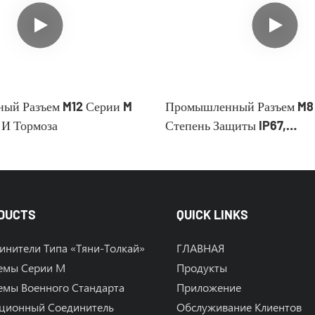
ый Разъем M12 Серии M
Промышленный Разъем M8 
 И Тормоза
Степень Защиты IP67,
Водонепроницаемый.
DUCTS
QUICK LINKS
инители Типа «тяни-Толкай»
ГЛАВНАЯ
емы Серии M
Продукты
емы Военного Стандарта
Приложение
ционный Соединитель
Обслуживание Клиентов