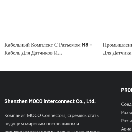
Кабельный Комплект С Разъемом M8 –
Промышленн
Кабель Для Датчиков И
Для Датчика
Исполнительных Механизмов IP67 Для
Промышленной Автоматизации
PRO
Shenzhen MOCO Interconnect Co., Ltd.
Соед
Разъ
Компания MOCO Connectors, стремясь стать
Разъ
ведущим мировым поставщиком и
Авиа
производителем промышленных разъемов в