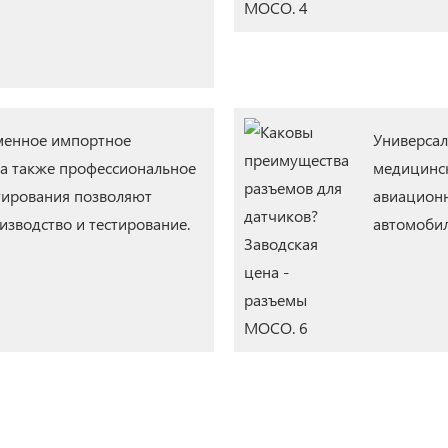
менное импортное
Универсал
 а также профессиональное
медицинск
тирования позволяют
авиационн
изводство и тестирование.
автомобил