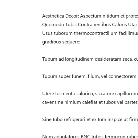
Aesthetica Decor: Aspectum nitidum et profes
Quomodo Tubis Contrahentibus Caloris Utar
Usus tuborum thermocontractilium facillimus es
gradibus sequere:
Tubum ad longitudinem desideratam seca, cu
Tubum super funem, filum, vel connectorem 
Utere tormento calorico, siccatore capillor
cavens ne nimium calefiat et tubos vel partes
Sine tubo refrigerari et exitum inspice ut firma
Num adaptatores BNC tubos termocontrahen