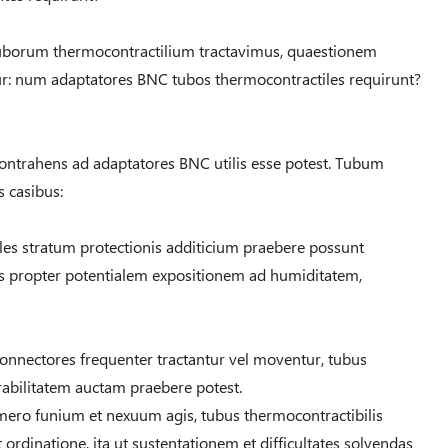
borum thermocontractilium tractavimus, quaestionem
ur: num adaptatores BNC tubos thermocontractiles requirunt?
ntrahens ad adaptatores BNC utilis esse potest. Tubum
 casibus:
iles stratum protectionis additicium praebere possunt
is propter potentialem expositionem ad humiditatem,
connectores frequenter tractantur vel moventur, tubus
rabilitatem auctam praebere potest.
mero funium et nexuum agis, tubus thermocontractibilis
ordinatione, ita ut sustentationem et difficultates solvendas