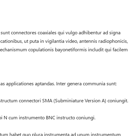
unt connectores coaxiales qui vulgo adhibentur ad signa
cationibus, ut puta in vigilantia video, antennis radiophonicis,
echanismum copulationis bayonetiformis includit qui facilem
ias applicationes aptandas. Inter genera communia sunt:
ructum connectori SMA (Subminiature Version A) coniungit.
pi N cum instrumento BNC instructo coniungi.
tum habet quo plura instrumenta ad unum instrumentum