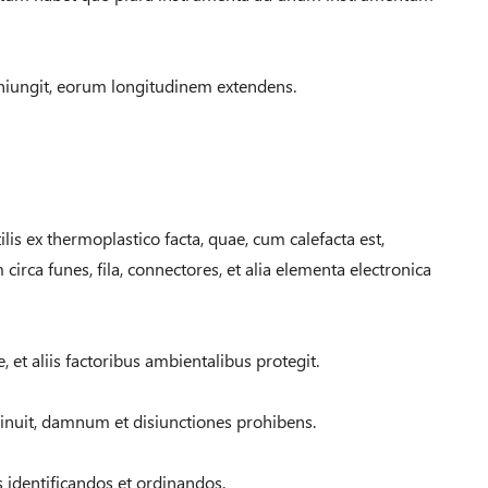
niungit, eorum longitudinem extendens.
lis ex thermoplastico facta, quae, cum calefacta est,
circa funes, fila, connectores, et alia elementa electronica
e, et aliis factoribus ambientalibus protegit.
inuit, damnum et disiunctiones prohibens.
identificandos et ordinandos.