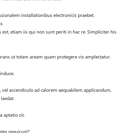
sionalem installationibus electronicis praebet.
is
t, etiam iis qui non sunt periti in hac re. Simpliciter his
rans ut totam aream quam protegere vis amplectatur.
induce.
um, vel accendiculo ad calorem aequabilem applicandum,
 laedat.
 aptatio sit.
tes requirunt?