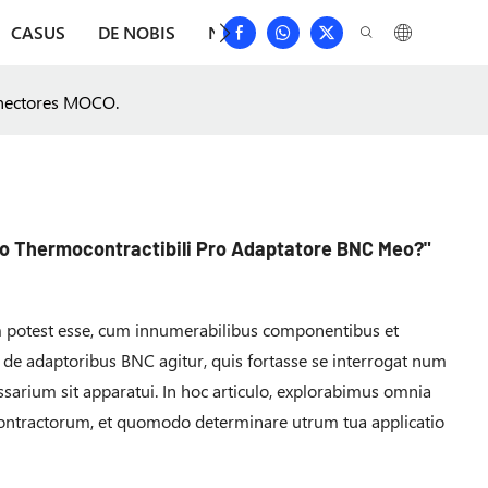
CASUS
DE NOBIS
NUNTII
DEPRIME
CONTACT
onectores MOCO.
bo Thermocontractibili Pro Adaptatore BNC Meo?"
m potest esse, cum innumerabilibus componentibus et
de adaptoribus BNC agitur, quis fortasse se interrogat num
rium sit apparatui. In hoc articulo, explorabimus omnia
tractorum, et quomodo determinare utrum tua applicatio