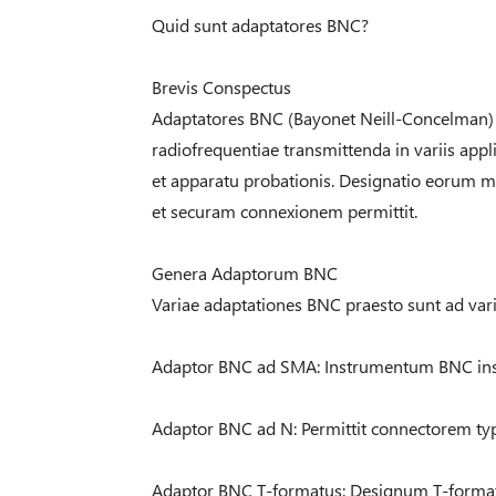
Quid sunt adaptatores BNC?
Brevis Conspectus
Adaptatores BNC (Bayonet Neill-Concelman) s
radiofrequentiae transmittenda in variis appli
et apparatu probationis. Designatio eorum m
et securam connexionem permittit.
Genera Adaptorum BNC
Variae adaptationes BNC praesto sunt ad var
Adaptor BNC ad SMA: Instrumentum BNC inst
Adaptor BNC ad N: Permittit connectorem ty
Adaptor BNC T-formatus: Designum T-forma