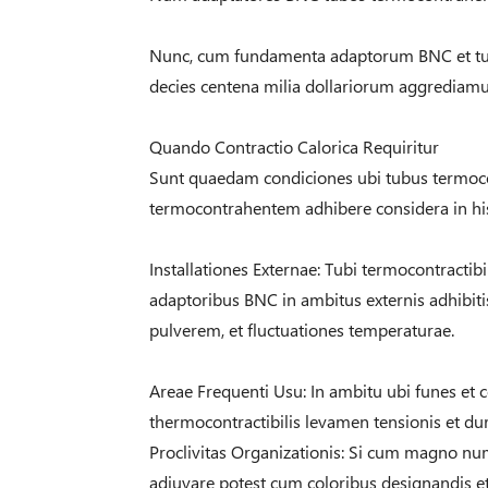
Nunc, cum fundamenta adaptorum BNC et tu
decies centena milia dollariorum aggrediam
Quando Contractio Calorica Requiritur
Sunt quaedam condiciones ubi tubus termoco
termocontrahentem adhibere considera in his
Installationes Externae: Tubi termocontractib
adaptoribus BNC in ambitus externis adhibit
pulverem, et fluctuationes temperaturae.
Areae Frequenti Usu: In ambitu ubi funes et 
thermocontractibilis levamen tensionis et du
Proclivitas Organizationis: Si cum magno nu
adiuvare potest cum coloribus designandis et 