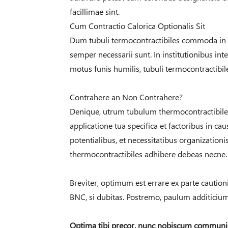
facillimae sint.
Cum Contractio Calorica Optionalis Sit
Dum tubuli termocontractibiles commoda in 
semper necessarii sunt. In institutionibus int
motus funis humilis, tubuli termocontractibil
Contrahere an Non Contrahere?
Denique, utrum tubulum thermocontractibile
applicatione tua specifica et factoribus in ca
potentialibus, et necessitatibus organizatio
thermocontractibiles adhibere debeas necne.
Breviter, optimum est errare ex parte caution
BNC, si dubitas. Postremo, paulum additici
Optima tibi precor, nunc nobiscum communi