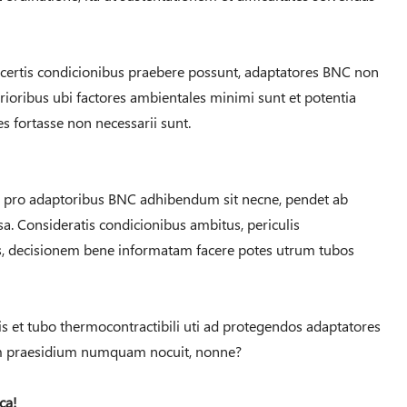
certis condicionibus praebere possunt, adaptatores BNC non
erioribus ubi factores ambientales minimi sunt et potentia
es fortasse non necessarii sunt.
 pro adaptoribus BNC adhibendum sit necne, pendet ab
usa. Consideratis condicionibus ambitus, periculis
nis, decisionem bene informatam facere potes utrum tubos
is et tubo thermocontractibili uti ad protegendos adaptatores
um praesidium numquam nocuit, nonne?
ca!