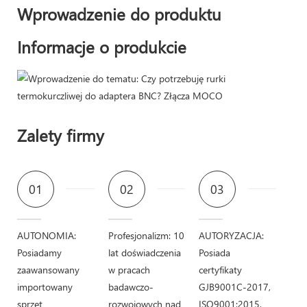
Wprowadzenie do produktu
Informacje o produkcie
Zalety firmy
01
02
03
AUTONOMIA:
Profesjonalizm: 10
AUTORYZACJA:
Posiadamy
lat doświadczenia
Posiada
zaawansowany
w pracach
certyfikaty
importowany
badawczo-
GJB9001C-2017,
sprzęt
rozwojowych nad
ISO9001:2015,