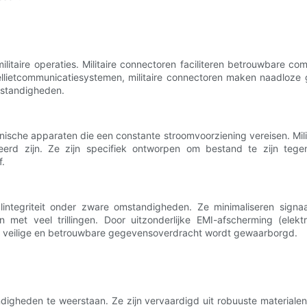
ilitaire operaties. Militaire connectoren faciliteren betrouwbare 
tellietcommunicatiesystemen, militaire connectoren maken naadloze
mstandigheden.
ronische apparaten die een constante stroomvoorziening vereisen. Mili
eerd zijn. Ze zijn specifiek ontworpen om bestand te zijn te
f.
alintegriteit onder zware omstandigheden. Ze minimaliseren sign
et veel trillingen. Door uitzonderlijke EMI-afscherming (elektr
en veilige en betrouwbare gegevensoverdracht wordt gewaarborgd.
igheden te weerstaan. Ze zijn vervaardigd uit robuuste materialen 