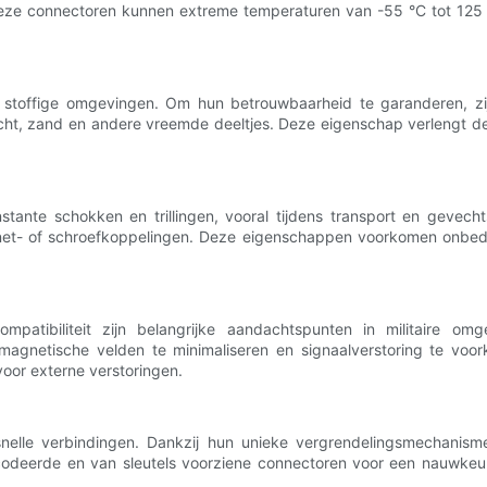
Deze connectoren kunnen extreme temperaturen van -55 °C tot 125 
n stoffige omgevingen. Om hun betrouwbaarheid te garanderen, zi
, zand en andere vreemde deeltjes. Deze eigenschap verlengt de le
nstante schokken en trillingen, vooral tijdens transport en gevec
jonet- of schroefkoppelingen. Deze eigenschappen voorkomen onbed
ompatibiliteit zijn belangrijke aandachtspunten in militaire omg
gnetische velden te minimaliseren en signaalverstoring te voork
voor externe verstoringen.
snelle verbindingen. Dankzij hun unieke vergrendelingsmechanis
odeerde en van sleutels voorziene connectoren voor een nauwkeur