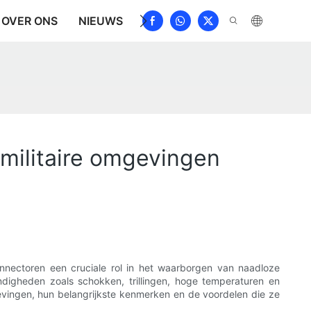
OVER ONS
NIEUWS
DOWNLOAD
NEEM CONTAC
 militaire omgevingen
connectoren een cruciale rol in het waarborgen van naadloze
digheden zoals schokken, trillingen, hoge temperaturen en
mgevingen, hun belangrijkste kenmerken en de voordelen die ze