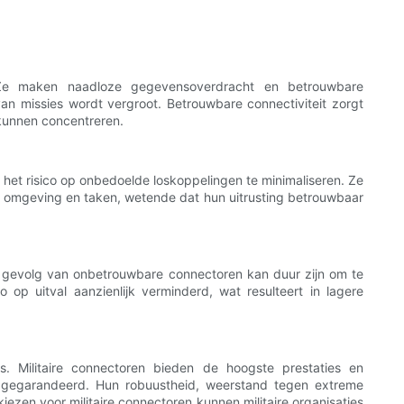
e. Ze maken naadloze gegevensoverdracht en betrouwbare
an missies wordt vergroot. Betrouwbare connectiviteit zorgt
kunnen concentreren.
n het risico op onbedoelde loskoppelingen te minimaliseren. Ze
 omgeving en taken, wetende dat hun uitrusting betrouwbaar
ls gevolg van onbetrouwbare connectoren kan duur zijn om te
op uitval aanzienlijk verminderd, wat resulteert in lagere
s. Militaire connectoren bieden de hoogste prestaties en
n gegarandeerd. Hun robuustheid, weerstand tegen extreme
zen voor militaire connectoren kunnen militaire organisaties