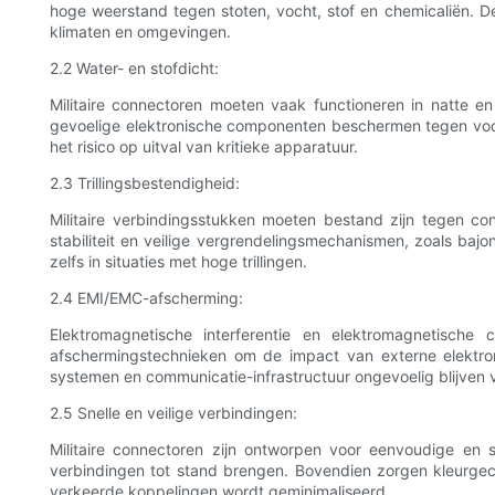
hoge weerstand tegen stoten, vocht, stof en chemicaliën. 
klimaten en omgevingen.
2.2 Water- en stofdicht:
Militaire connectoren moeten vaak functioneren in natte e
gevoelige elektronische componenten beschermen tegen vocht
het risico op uitval van kritieke apparatuur.
2.3 Trillingsbestendigheid:
Militaire verbindingsstukken moeten bestand zijn tegen co
stabiliteit en veilige vergrendelingsmechanismen, zoals ba
zelfs in situaties met hoge trillingen.
2.4 EMI/EMC-afscherming:
Elektromagnetische interferentie en elektromagnetische c
afschermingstechnieken om de impact van externe elektroma
systemen en communicatie-infrastructuur ongevoelig blijven 
2.5 Snelle en veilige verbindingen:
Militaire connectoren zijn ontworpen voor eenvoudige en 
verbindingen tot stand brengen. Bovendien zorgen kleurgec
verkeerde koppelingen wordt geminimaliseerd.