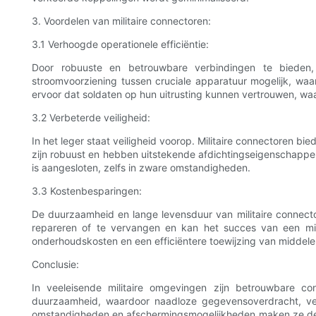
3. Voordelen van militaire connectoren:
3.1 Verhoogde operationele efficiëntie:
Door robuuste en betrouwbare verbindingen te bieden, 
stroomvoorziening tussen cruciale apparatuur mogelijk, waa
ervoor dat soldaten op hun uitrusting kunnen vertrouwen, w
3.2 Verbeterde veiligheid:
In het leger staat veiligheid voorop. Militaire connectoren b
zijn robuust en hebben uitstekende afdichtingseigenschapp
is aangesloten, zelfs in zware omstandigheden.
3.3 Kostenbesparingen:
De duurzaamheid en lange levensduur van militaire connecto
repareren of te vervangen en kan het succes van een missi
onderhoudskosten en een efficiëntere toewijzing van middele
Conclusie:
In veeleisende militaire omgevingen zijn betrouwbare co
duurzaamheid, waardoor naadloze gegevensoverdracht, vei
omstandigheden en afschermingsmogelijkheden maken ze de bes