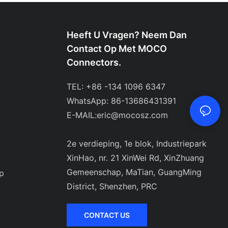
Heeft U Vragen? Neem Dan
Contact Op Met MOCO
Connectors.
TEL: +86 -134 1096 6347
WhatsApp: 86-13686431391
E-MAIL:
eric@mocosz.com
2e verdieping, 1e blok, Industriepark
XinHao, nr. 21 XinWei Rd, XinZhuang
Gemeenschap, MaTian, ​​GuangMing
p
District, Shenzhen, PRC
CONTACT US