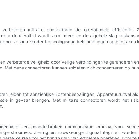
verbeteren militaire connectoren de operationele efficiënti
rdoor de uitvaltijd wordt verminderd en de algehele slagingskans v
aardoor ze zich zonder technologische belemmeringen op hun taken 
ieden verbeterde veiligheid door veilige verbindingen te garanderen e
en. Met deze connectoren kunnen soldaten zich concentreren op hun
ren leiden tot aanzienlijke kostenbesparingen. Apparatuuruitval a
e in gevaar brengen. Met militaire connectoren wordt het risico 
n.
nnectiviteit en ononderbroken communicatie cruciaal voor succe
lige stroomvoorziening en nauwkeurige signaalintegriteit worde
te keuze voor het handhaven van efficiënte operaties. Door te kie