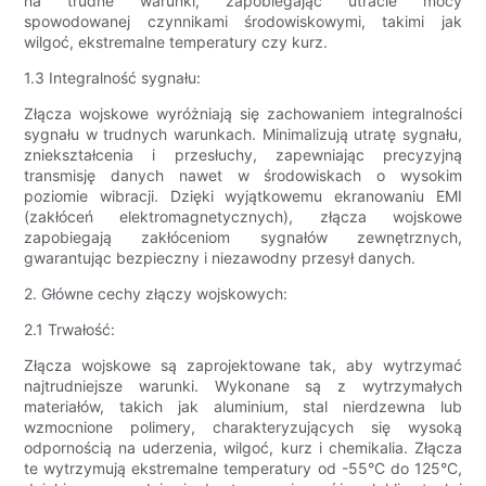
na trudne warunki, zapobiegając utracie mocy
spowodowanej czynnikami środowiskowymi, takimi jak
wilgoć, ekstremalne temperatury czy kurz.
1.3 Integralność sygnału:
Złącza wojskowe wyróżniają się zachowaniem integralności
sygnału w trudnych warunkach. Minimalizują utratę sygnału,
zniekształcenia i przesłuchy, zapewniając precyzyjną
transmisję danych nawet w środowiskach o wysokim
poziomie wibracji. Dzięki wyjątkowemu ekranowaniu EMI
(zakłóceń elektromagnetycznych), złącza wojskowe
zapobiegają zakłóceniom sygnałów zewnętrznych,
gwarantując bezpieczny i niezawodny przesył danych.
2. Główne cechy złączy wojskowych:
2.1 Trwałość:
Złącza wojskowe są zaprojektowane tak, aby wytrzymać
najtrudniejsze warunki. Wykonane są z wytrzymałych
materiałów, takich jak aluminium, stal nierdzewna lub
wzmocnione polimery, charakteryzujących się wysoką
odpornością na uderzenia, wilgoć, kurz i chemikalia. Złącza
te wytrzymują ekstremalne temperatury od -55°C do 125°C,