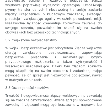
Zapewniając solidne i niezawodne połączenia, złącza
wojskowe poprawiają wydajność operacyjną. Umożliwiają
płynny transfer danych i niezawodną transmisję zasilania
między urządzeniami o kluczowym znaczeniu, skracając
przestoje i zwiększając ogólny wskaźnik powodzenia misji.
Niezawodna łączność gwarantuje żołnierzom zaufanie do
swojego sprzętu, pozwalając im skupić się na swoich
obowiązkach bez przeszkód technologicznych.
3.2 Zwiększone bezpieczeństwo:
W wojsku bezpieczeństwo jest priorytetem. Złącza wojskowe
oferują zwiększone bezpieczeństwo, zapewniając
bezpieczne połączenia i minimalizując ryzyko
przypadkowego rozłączenia, a także wytrzymałość i
właściwości uszczelniające. Dzięki tym złączom żołnierze
mogą skupić się na swoim otoczeniu i zadaniach, mając
pewność, że ich sprzęt jest niezawodnie podłączony, nawet
w trudnych warunkach.
3.3 Oszczędności kosztów:
Trwałość i długowieczność złączy wojskowych przekładają
się na znaczne oszczędności. Awarie sprzętu spowodowane
zawodnymi złączami mogą być kosztowne w naprawie lub