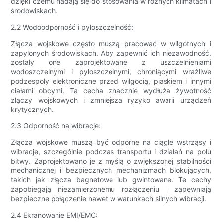
dzięki czemu nadają się do stosowania w różnych klimatach i
środowiskach.
2.2 Wodoodporność i pyłoszczelność:
Złącza wojskowe często muszą pracować w wilgotnych i
zapylonych środowiskach. Aby zapewnić ich niezawodność,
zostały one zaprojektowane z uszczelnieniami
wodoszczelnymi i pyłoszczelnymi, chroniącymi wrażliwe
podzespoły elektroniczne przed wilgocią, piaskiem i innymi
ciałami obcymi. Ta cecha znacznie wydłuża żywotność
złączy wojskowych i zmniejsza ryzyko awarii urządzeń
krytycznych.
2.3 Odporność na wibracje:
Złącza wojskowe muszą być odporne na ciągłe wstrząsy i
wibracje, szczególnie podczas transportu i działań na polu
bitwy. Zaprojektowano je z myślą o zwiększonej stabilności
mechanicznej i bezpiecznych mechanizmach blokujących,
takich jak złącza bagnetowe lub gwintowane. Te cechy
zapobiegają niezamierzonemu rozłączeniu i zapewniają
bezpieczne połączenie nawet w warunkach silnych wibracji.
2.4 Ekranowanie EMI/EMC: