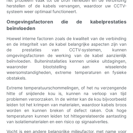
het probleem vaak tot de bron herleiden en de verbinding
herstellen of de kabels vervangen, waardoor uw CCTV-
systeem weer optimaal functioneert.
Omgevingsfactoren die de kabelprestaties
beïnvloeden
Hoewel interne factoren zoals de kwaliteit van de verbinding
en de integriteit van de kabel belangrijke aspecten zijn van
de prestaties van CCTV-systemen, kunnen
omgevingsfactoren de werking van de kabel aanzienlijk
beïnvloeden. Buiteninstallaties kennen unieke uitdagingen,
waaronder blootstelling aan wisselende
weersomstandigheden, extreme temperaturen en fysieke
obstakels.
Extreme temperatuurschommelingen, of het nu verzengende
hitte of snijdende kou is, kunnen na verloop van tijd
problemen veroorzaken. In de winter kan de kou bijvoorbeeld
leiden tot het krimpen van materialen, waardoor kabels broos
worden en kunnen breken of defect raken. Ook hoge
temperaturen kunnen leiden tot hittegerelateerde aantasting
van isolatiematerialen en een risico op signaalverlies.
Vocht is een andere belangrijke milieufactor, met name voor