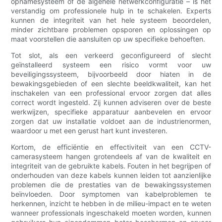
opnamesysteem of de algehele netwerkconfiguratie – is het
verstandig om professionele hulp in te schakelen. Experts
kunnen de integriteit van het hele systeem beoordelen,
minder zichtbare problemen opsporen en oplossingen op
maat voorstellen die aansluiten op uw specifieke behoeften.
Tot slot, als een verkeerd geconfigureerd of slecht
geïnstalleerd systeem een ​​risico vormt voor uw
beveiligingssysteem, bijvoorbeeld door hiaten in de
bewakingsgebieden of een slechte beeldkwaliteit, kan het
inschakelen van een professional ervoor zorgen dat alles
correct wordt ingesteld. Zij kunnen adviseren over de beste
werkwijzen, specifieke apparatuur aanbevelen en ervoor
zorgen dat uw installatie voldoet aan de industrienormen,
waardoor u met een gerust hart kunt investeren.
Kortom, de efficiëntie en effectiviteit van een CCTV-
camerasysteem hangen grotendeels af van de kwaliteit en
integriteit van de gebruikte kabels. Fouten in het begrijpen of
onderhouden van deze kabels kunnen leiden tot aanzienlijke
problemen die de prestaties van de bewakingssystemen
beïnvloeden. Door symptomen van kabelproblemen te
herkennen, inzicht te hebben in de milieu-impact en te weten
wanneer professionals ingeschakeld moeten worden, kunnen