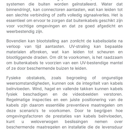
systemen die buiten worden geïnstalleerd. Water dat
binnendringt, kan connectoren aantasten, wat kan leiden tot
een slechte verbinding of zelfs volledig signaalverlies. Het is
essentieel om ervoor te zorgen dat buitenkabels geschikt zijn
voor vochtige omgevingen en dat ze goed afgedicht en
weerbestendig zijn.
Bovendien kan blootstelling aan zonlicht de kabelisolatie na
verloop van tijd aantasten. UV-straling kan bepaalde
materialen afbreken, wat kan leiden tot scheuren en
blootliggende draden. Om dit te voorkomen, is het raadzaam
om buitenkabels te voorzien van een UV-bestendige mantel
of ze door beschermende buizen te leiden.
Fysieke obstakels, zoals begroeiing of ongunstige
weersomstandigheden, kunnen ook de integriteit van kabels
beïnvloeden. Wind, hagel en vallende takken kunnen kabels
fysiek beschadigen en de videobeelden verstoren.
Regelmatige inspecties en een juiste positionering van de
kabels zijn daarom essentiële preventieve maatregelen om
deze scenario's te voorkomen. Door te begrijpen hoe
omgevingsfactoren de prestaties van kabels beïnvloeden,
kunt u weloverwogen beslissingen nemen over
beschermende maatregelen en installatie die de levensduur