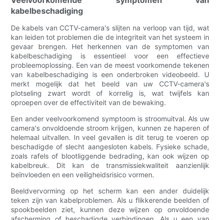
kabelbeschadiging
De kabels van CCTV-camera's slijten na verloop van tijd, wat
kan leiden tot problemen die de integriteit van het systeem in
gevaar brengen. Het herkennen van de symptomen van
kabelbeschadiging is essentieel voor een effectieve
probleemoplossing. Een van de meest voorkomende tekenen
van kabelbeschadiging is een onderbroken videobeeld. U
merkt mogelijk dat het beeld van uw CCTV-camera's
plotseling zwart wordt of korrelig is, wat twijfels kan
oproepen over de effectiviteit van de bewaking.
Een ander veelvoorkomend symptoom is stroomuitval. Als uw
camera's onvoldoende stroom krijgen, kunnen ze haperen of
helemaal uitvallen. In veel gevallen is dit terug te voeren op
beschadigde of slecht aangesloten kabels. Fysieke schade,
zoals rafels of blootliggende bedrading, kan ook wijzen op
kabelbreuk. Dit kan de transmissiekwaliteit aanzienlijk
beïnvloeden en een veiligheidsrisico vormen.
Beeldvervorming op het scherm kan een ander duidelijk
teken zijn van kabelproblemen. Als u flikkerende beelden of
spookbeelden ziet, kunnen deze wijzen op onvoldoende
afscherming of beschadigde verbindingen. Als u een van