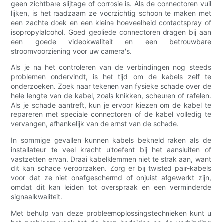
geen zichtbare slijtage of corrosie is. Als de connectoren vuil
lijken, is het raadzaam ze voorzichtig schoon te maken met
een zachte doek en een kleine hoeveelheid contactspray of
isopropylalcohol. Goed geoliede connectoren dragen bij aan
een goede videokwaliteit en een betrouwbare
stroomvoorziening voor uw camera's.
Als je na het controleren van de verbindingen nog steeds
problemen ondervindt, is het tijd om de kabels zelf te
onderzoeken. Zoek naar tekenen van fysieke schade over de
hele lengte van de kabel, zoals knikken, scheuren of rafelen.
Als je schade aantreft, kun je ervoor kiezen om de kabel te
repareren met speciale connectoren of de kabel volledig te
vervangen, afhankelijk van de ernst van de schade.
In sommige gevallen kunnen kabels bekneld raken als de
installateur te veel kracht uitoefent bij het aansluiten of
vastzetten ervan. Draai kabelklemmen niet te strak aan, want
dit kan schade veroorzaken. Zorg er bij twisted pair-kabels
voor dat ze niet onafgeschermd of onjuist afgewerkt zijn,
omdat dit kan leiden tot overspraak en een verminderde
signaalkwaliteit.
Met behulp van deze probleemoplossingstechnieken kunt u