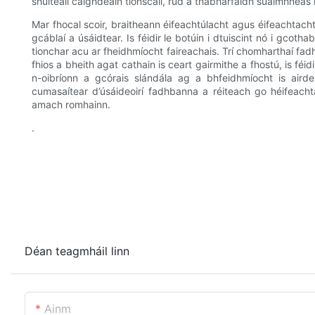
shuiteáil caighdeáin tionscail, rud a thabharfaidh suaimhneas in
Mar fhocal scoir, braitheann éifeachtúlacht agus éifeachtac
gcáblaí a úsáidtear. Is féidir le botúin i dtuiscint nó i gco
tionchar acu ar fheidhmíocht faireachais. Trí chomharthaí fadhb
fhios a bheith agat cathain is ceart gairmithe a fhostú, is féid
n-oibríonn a gcórais slándála ag a bhfeidhmíocht is airde
cumasaítear d’úsáideoirí fadhbanna a réiteach go héifeacht
amach romhainn.
.
Déan teagmháil linn
Ainm