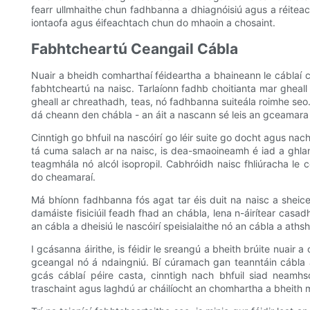
fearr ullmhaithe chun fadhbanna a dhiagnóisiú agus a réitea
iontaofa agus éifeachtach chun do mhaoin a chosaint.
Fabhtcheartú Ceangail Cábla
Nuair a bheidh comharthaí féideartha a bhaineann le cáblaí
fabhtcheartú na naisc. Tarlaíonn fadhb choitianta mar gheall
gheall ar chreathadh, teas, nó fadhbanna suiteála roimhe seo.
dá cheann den chábla - an áit a nascann sé leis an gceamara
Cinntigh go bhfuil na nascóirí go léir suite go docht agus na
tá cuma salach ar na naisc, is dea-smaoineamh é iad a ghl
teagmhála nó alcól isopropil. Cabhróidh naisc fhliúracha le
do cheamaraí.
Má bhíonn fadhbanna fós agat tar éis duit na naisc a sheice
damáiste fisiciúil feadh fhad an chábla, lena n-áirítear casad
an cábla a dheisiú le nascóirí speisialaithe nó an cábla a ath
I gcásanna áirithe, is féidir le sreangú a bheith brúite nuair 
gceangal nó á ndaingniú. Bí cúramach gan teanntáin cábla 
gcás cáblaí péire casta, cinntigh nach bhfuil siad neamhsc
traschaint agus laghdú ar cháilíocht an chomhartha a bheith m