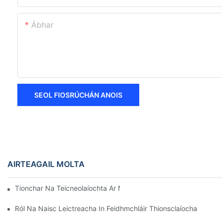
Ábhar
SEOL FIOSRÚCHÁN ANOIS
AIRTEAGAIL MOLTA
Tionchar Na Teicneolaíochta Ar Naisc Leictreacha San Leictreo
Ról Na Naisc Leictreacha In Feidhmchláir Thionsclaíocha