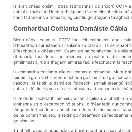
Is é an chéad chéim i dtreo fadhbanna i do shocrú CCTV a d
cáblaí a thuiscint. Nuair a thuigeann tú cén cineál cábla atá 
chun fadhbanna a réiteach, ag cinntiú go dtugann tú aghaidh a
Comharthaí Coitianta Damáiste Cábla
Bíonn cáblaí ceamara CCTV faoi réir caitheamh agus cuim
d’fhéadfadh cur isteach ar shláine an chórais. Tá sé rítháb
éifeachtach a dhéanamh. Ceann de na comharthaí is coitianta
dtabharfá faoi deara go n-éiríonn an pictiúr ó do ch
ghráinneach, rud a fhágann amhras faoi éifeachtacht faireach
Is comhartha coitianta eile caillteanas cumhachta. Mura bh
feidhmiú go tréimhsiúil nó múchadh go hiomlán. I go leor cásan
nasctha. Is féidir le damáiste fisiceach, amhail sreangú str
cábla. Is féidir leis seo difear suntasach a dhéanamh do cháil
Is féidir le saobhadh amhairc ar an scáileán a bheith ina 
íomhánna ag glioscarnach nó taibhsí, d’fhéadfadh gur comha
thugann tú faoi deara aon cheann de na hairíonna seo, tá 
de na comharthaí seo, is féidir go ndéanfadh sé fadhbanna 
go hiomlán.
Trí bheith aireach agus eolas a bheith agat ar na saincheiste