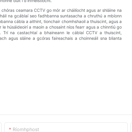
tinne duit i d’infheistíocht.
ht chóras ceamara CCTV go mór ar cháilíocht agus ar shláine na
thabháil na gcáblaí seo fadhbanna suntasacha a chruthú a mbíonn
anna cábla a aithint, tionchair chomhshaoil ​​a thuiscint, agus a
ir le húsáideoirí a maoin a chosaint níos fearr agus a chinntiú go
. Trí na castachtaí a bhaineann le cáblaí CCTV a thuiscint,
ach agus sláine a gcóras faireachais a choinneáil sna blianta
Ríomhphost