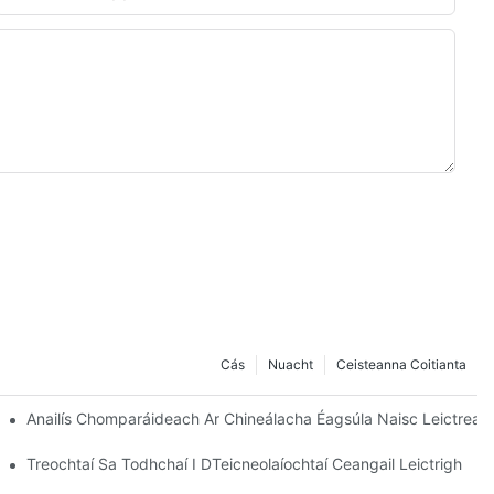
Cás
Nuacht
Ceisteanna Coitianta
Anailís Chomparáideach Ar Chineálacha Éagsúla Naisc Leictreac
Treochtaí Sa Todhchaí I DTeicneolaíochtaí Ceangail Leictrigh