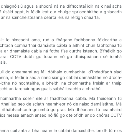
hiagnóisiú agus a shocrú ná na difríochtaí idir na cineálacha
á úsáid agat, is féidir leat cur chuige spriocdhírithe a ghlacadh
r na saincheisteanna cearta leis na réitigh chearta.
ilt le himeacht ama, rud a fhágann fadhbanna féideartha a
hachtach comharthaí damáiste cábla a aithint chun fabhtcheartú
 ar dhamáiste cábla ná fotha físe curtha isteach. B’fhéidir go
eamaraí CCTV dubh go tobann nó go dtaispeánann sé íomhá
ais.
fuil do cheamaraí ag fáil dóthain cumhachta, d’fhéadfadh siad
na, is féidir é seo a rianú siar go cáblaí damáistithe nó droch-
óicthe nó nochtaithe, a bheith ina chomhartha freisin ar theip
íocht an tarchuir agus guais sábháilteachta a chruthú.
chomhartha soiléir eile ar fhadhbanna cábla. Má fheiceann tú
rthaí iad seo de sciath neamhleor nó de naisc damáistithe. Má
sé ríthábhachtach gníomhú go pras. Má dhéanann tú neamhaird
níos measa amach anseo nó fiú go dteipfidh ar do chóras CCTV
anna coitianta a bhaineann le cáblaí damáistithe, beidh tú níos