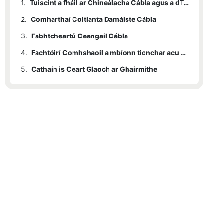
1.
Tuiscint a fháil ar Chineálacha Cábla agus a dTábhacht
2.
Comharthaí Coitianta Damáiste Cábla
3.
Fabhtcheartú Ceangail Cábla
4.
Fachtóirí Comhshaoil ​​a mbíonn tionchar acu ar Fheidhmíocht Cábla
5.
Cathain is Ceart Glaoch ar Ghairmithe