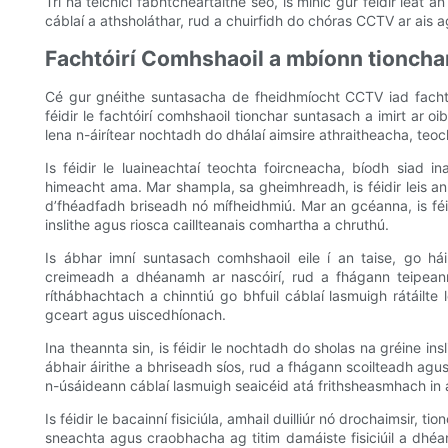
Trí na teicnící fabhtcheartaithe seo, is minic gur féidir leat 
cáblaí a athsholáthar, rud a chuirfidh do chóras CCTV ar ais 
Fachtóirí Comhshaoil ​​a mbíonn tionch
Cé gur gnéithe suntasacha de fheidhmíocht CCTV iad fachtóir
féidir le fachtóirí comhshaoil ​​tionchar suntasach a imirt ar
lena n-áirítear nochtadh do dhálaí aimsire athraitheacha, teoch
Is féidir le luaineachtaí teochta foircneacha, bíodh siad 
himeacht ama. Mar shampla, sa gheimhreadh, is féidir leis a
d’fhéadfadh briseadh nó mífheidhmiú. Mar an gcéanna, is féid
inslithe agus riosca caillteanais comhartha a chruthú.
Is ábhar imní suntasach comhshaoil ​​eile í an taise, go hái
creimeadh a dhéanamh ar nascóirí, rud a fhágann teipeanna
ríthábhachtach a chinntiú go bhfuil cáblaí lasmuigh rátáilte
gceart agus uiscedhíonach.
Ina theannta sin, is féidir le nochtadh do sholas na gréine ins
ábhair áirithe a bhriseadh síos, rud a fhágann scoilteadh ag
n-úsáideann cáblaí lasmuigh seaicéid atá frithsheasmhach in a
Is féidir le bacainní fisiciúla, amhail duilliúr nó drochaimsir, tio
sneachta agus craobhacha ag titim damáiste fisiciúil a dhéa