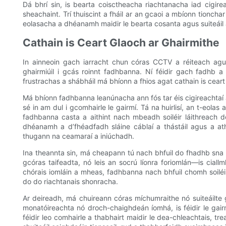
Dá bhrí sin, is bearta coisctheacha riachtanacha iad cigir
sheachaint. Trí thuiscint a fháil ar an gcaoi a mbíonn tionchar 
eolasacha a dhéanamh maidir le bearta cosanta agus suiteáil
Cathain is Ceart Glaoch ar Ghairmithe
In ainneoin gach iarracht chun córas CCTV a réiteach agu
ghairmiúil i gcás roinnt fadhbanna. Ní féidir gach fadhb a
frustrachas a shábháil má bhíonn a fhios agat cathain is ceart
Má bhíonn fadhbanna leanúnacha ann fós tar éis cigireachta
sé in am dul i gcomhairle le gairmí. Tá na huirlisí, an t-eolas 
fadhbanna casta a aithint nach mbeadh soiléir láithreach do
dhéanamh a d’fhéadfadh sláine cáblaí a thástáil agus a ath
thugann na ceamaraí a iniúchadh.
Ina theannta sin, má cheapann tú nach bhfuil do fhadhb sna 
gcóras taifeadta, nó leis an socrú líonra foriomlán—is ciallmh
chórais iomláin a mheas, fadhbanna nach bhfuil chomh soiléir
do do riachtanais shonracha.
Ar deireadh, má chuireann córas míchumraithe nó suiteáilte g
monatóireachta nó droch-chaighdeán íomhá, is féidir le gairm
féidir leo comhairle a thabhairt maidir le dea-chleachtais, 