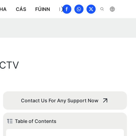
THA
CÁS
FÚINN
NUACHT
ÍOSLÓDÁIL
DÉAN
CCTV
Contact Us For Any Support Now
Table of Contents