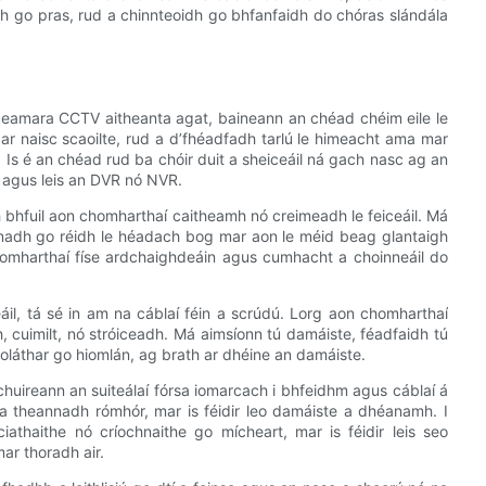
ch go pras, rud a chinnteoidh go bhfanfaidh do chóras slándála
 ceamara CCTV aitheanta agat, baineann an chéad chéim eile le
 ar naisc scaoilte, rud a d’fhéadfadh tarlú le himeacht ama mar
 Is é an chéad rud ba chóir duit a sheiceáil ná gach nasc ag an
 agus leis an DVR nó NVR.
ch bhfuil aon chomharthaí caitheamh nó creimeadh le feiceáil. Má
anadh go réidh le héadach bog mar aon le méid beag glantaigh
 comharthaí físe ardchaighdeáin agus cumhacht a choinneáil do
áil, tá sé in am na cáblaí féin a scrúdú. Lorg aon chomharthaí
h, cuimilt, nó stróiceadh. Má aimsíonn tú damáiste, féadfaidh tú
sholáthar go hiomlán, ag brath ar dhéine an damáiste.
a chuireann an suiteálaí fórsa iomarcach i bhfeidhm agus cáblaí á
a theannadh rómhór, mar is féidir leo damáiste a dhéanamh. I
iathaithe nó críochnaithe go mícheart, mar is féidir leis seo
ar thoradh air.