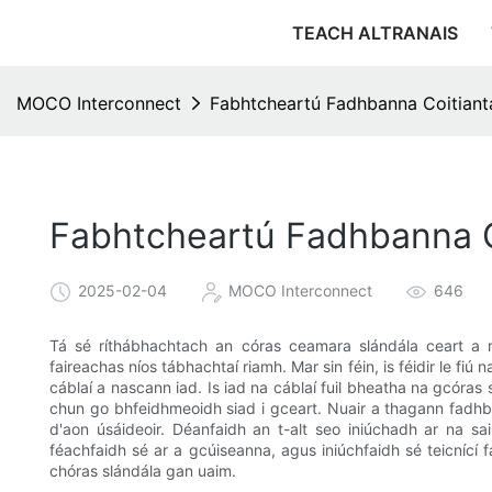
TEACH ALTRANAIS
MOCO Interconnect
Fabhtcheartú Fadhbanna Coitian
Fabhtcheartú Fadhbanna C
2025-02-04
MOCO Interconnect
646
Tá sé ríthábhachtach an córas ceamara slándála ceart a ro
faireachas níos tábhachtaí riamh. Mar sin féin, is féidir le fiú
cáblaí a nascann iad. Is iad na cáblaí fuil bheatha na gcóras
chun go bhfeidhmeoidh siad i gceart. Nuair a thagann fadhba
d'aon úsáideoir. Déanfaidh an t-alt seo iniúchadh ar na s
féachfaidh sé ar a gcúiseanna, agus iniúchfaidh sé teicnící 
chóras slándála gan uaim.