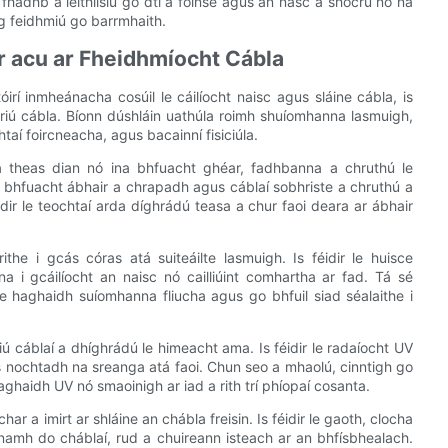
an fhadhb a leithlisiú go dtí a foinse agus an nasc a shocrú nó na
ag feidhmiú go barrmhaith.
ar acu ar Fheidhmíocht Cábla
í inmheánacha cosúil le cáilíocht naisc agus sláine cábla, is
 oibriú cábla. Bíonn dúshláin uathúla roimh shuíomhanna lasmuigh,
taí foircneacha, agus bacainní fisiciúla.
ina theas dian nó ina bhfuacht ghéar, fadhbanna a chruthú le
n bhfuacht ábhair a chrapadh agus cáblaí sobhriste a chruthú a
ir le teochtaí arda díghrádú teasa a chur faoi deara ar ábhair
rithe i gcás córas atá suiteáilte lasmuigh. Is féidir le huisce
 i gcáilíocht an naisc nó cailliúint comhartha ar fad. Tá sé
 le haghaidh suíomhanna fliucha agus go bhfuil siad séalaithe i
liú cáblaí a dhíghrádú le himeacht ama. Is féidir le radaíocht UV
us nochtadh na sreanga atá faoi. Chun seo a mhaolú, cinntigh go
ghaidh UV nó smaoinigh ar iad a rith trí phíopaí cosanta.
nchar a imirt ar shláine an chábla freisin. Is féidir le gaoth, clocha
namh do cháblaí, rud a chuireann isteach ar an bhfísbhealach.