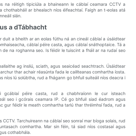
gus na réitigh tipiciúla a bhaineann le cáblaí ceamara CCTV a
a chothabháil ar bhealach níos éifeachtaí. Faigh an t-eolas atá
neáil slán.
gus a dTábhacht
duit a bheith ar an eolas fúthu ná an cineál cáblaí a úsáidtear
 comhaiseacha, cáblaí péire casta, agus cáblaí snáthoptaice. Tá a
 de na roghanna seo. Is féidir le tuiscint a fháil ar na rudaí seo
allaithe ag insliú, sciath, agus seaicéad seachtrach. Úsáidtear
archur thar achair réasúnta fada le caillteanas comhartha íosta.
us níos lú solúbtha, rud a fhágann go bhfuil suiteáil níos deacra i
 i gcáblaí péire casta, rud a chabhraíonn le cur isteach
neál seo i gcórais ceamara IP. Cé go bhfuil siad éadrom agus
oisc gur féidir le meath comhartha tarlú thar thréimhsí fada, rud a
rais CCTV. Tarchuireann na cáblaí seo sonraí mar bíoga solais, rud
suntasach comhartha. Mar sin féin, tá siad níos costasaí agus
agus cothabhála.