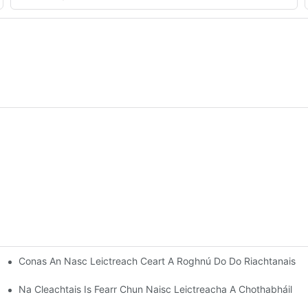
Conas An Nasc Leictreach Ceart A Roghnú Do Do Riachtanais
naic
Na Cleachtais Is Fearr Chun Naisc Leictreacha A Chothabháil