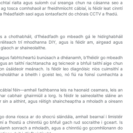
eachtaí rialta agus suíomh cuí sreanga chun na cásanna seo a
ag tosca comhshaoil ​​ar fheidhmíocht cáblaí, is féidir leat cinntí
 a fhéadfaidh saol agus iontaofacht do chórais CCTV a fhadú.
s a chothabháil, d’fhéadfadh go mbeadh gá le hidirghabháil
 réiteach trí mhodhanna DIY, agus is féidir am, airgead agus
 glaoch ar shaineolaithe.
í agus fabhtcheartú bunúsach a dhéanamh, b’fhéidir go mbeadh
agus an taithí riachtanacha ag teicneoir a bhfuil taithí aige chun
n úsáideoir meánach. Is féidir leo diagnóisic níos cuimsithí a
sholáthar a bheith i gceist leo, nó fiú na foinsí cumhachta a
cáblaí féin—amhail fadhbanna leis na haonaid ceamara, leis an
ar cabhair ghairmiúil a lorg. Is féidir le saineolaithe sláine an
 sin a aithint, agus réitigh shaincheaptha a mholadh a oireann
o dona riosca ar do shocrú slándála, amhail bearnaí i limistéir
í a fhostú a chinntiú go bhfuil gach rud socraithe i gceart. Is
trealamh sonrach a mholadh, agus a chinntiú go gcomhlíonann do