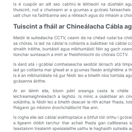
Is é cuspóir an ailt seo cabhrú le léitheoirí na dúshláin a
thuiscint, rud a chuireann ar a gcumas a gcórais faireachais 
uait chun na fadhbanna seo a réiteach agus do mhaoin a choin
Tuiscint a fháil ar Chineálacha Cábla a
Maidir le suiteálacha CCTV, ceann de na chéad rudaí ba chóir 
sa chóras. Is iad na cáblaí is coitianta a úsáidtear ná cáblaí
shraith tréithe, buntáistí agus míbhuntáistí féin ag gach ceann
tionchar suntasach a imirt ar fheidhmíocht do chórais CCTV.
Is éard atá i gcáblaí comhaiseacha seoltóir lárnach atá timpe
iad go coitianta mar gheall ar a gcumas físeán ardghléine a th
Is é an míbhuntáiste ná gur féidir leo a bheith níos toirtiúla ag
gcásanna áirithe.
Ar an láimh eile, bíonn péirí sreanga casta le chéile
leictreamaighnéadach a laghdú. Is minic a úsáidtear an ci
solúbtha, is féidir leo a bheith deacair le rith achair fhada, t
fhágann go mbíonn drochcháilíocht físe ann.
Is rogha eile iad cáblaí snáthoptaice a bhfuil tóir orthu i gcó
a ligeann dóibh tarchur thar achair fhada gan caillteanas 
teastaíonn trealamh speisialaithe uathu le haghaidh suiteála 