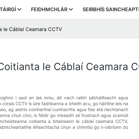
TÁIRGÍ
FEIDHMCHLÁR
SEIRBHÍS SAINCHEAP
ta le Cáblaí Ceamara CCTV
oitianta le Cáblaí Ceamara 
ghnú i saol an lae inniu, áit nach raibh sábháilteacht agus
 na córais CCTV is úire fadhbanna a bheith acu, go háirithe leis na
 seo, ag aistriú comharthaí cumhachta agus físe atá riachtanach
nna chun cinn, is féidir go mbeadh sé frustrach agus scanrúil
aincheisteanna coitianta a bhaineann le cáblaí ceamara CCTV,
fabhtcheartaithe éifeachtacha chun a chinntiú go n-oibríonn do