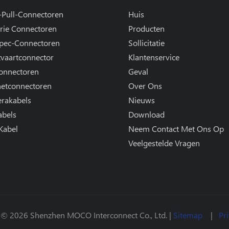
-Pull-Connectoren
Huis
rie Connectoren
Producten
Spec-Connectoren
Sollicitatie
tvaartconnector
Klantenservice
onnectoren
Geval
netconnectoren
Over Ons
rakabels
Nieuws
abels
Download
Kabel
Neem Contact Met Ons Op
Veelgestelde Vragen
 © 2026 Shenzhen MOCO Interconnect Co., Ltd. |
Sitemap
|
Pr