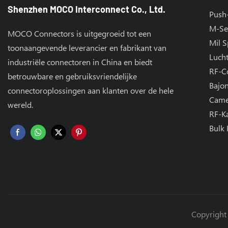
Shenzhen MOCO Interconnect Co., Ltd.
Push
M-Se
MOCO Connectors is uitgegroeid tot een
Mil 
toonaangevende leverancier en fabrikant van
Luch
industriële connectoren in China en biedt
RF-C
betrouwbare en gebruiksvriendelijke
Bajo
connectoroplossingen aan klanten over de hele
Came
wereld.
RF-K
Bulk 
Copyright