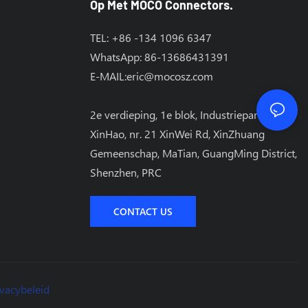
Op Met MOCO Connectors.
TEL: +86 -134 1096 6347
WhatsApp: 86-13686431391
E-MAIL:
eric@mocosz.com
2e verdieping, 1e blok, Industriepark
XinHao, nr. 21 XinWei Rd, XinZhuang
Gemeenschap, MaTian, ​​GuangMing District,
Shenzhen, PRC
CONTACT US
ivacybeleid