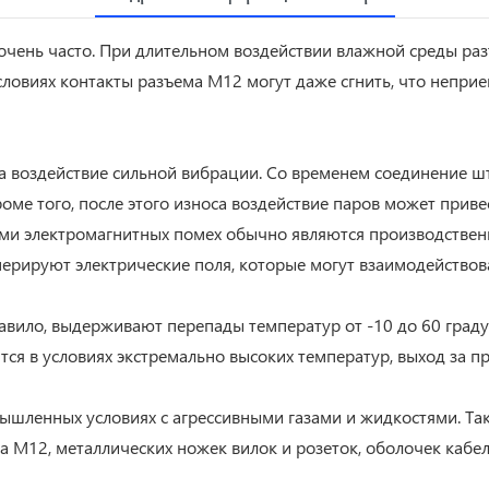
ень часто. При длительном воздействии влажной среды разъ
словиях контакты разъема M12 могут даже сгнить, что непри
 воздействие сильной вибрации. Со временем соединение ште
оме того, после этого износа воздействие паров может прив
ами электромагнитных помех обычно являются производствен
ерируют электрические поля, которые могут взаимодействов
авило, выдерживают перепады температур от -10 до 60 граду
ся в условиях экстремально высоких температур, выход за п
шленных условиях с агрессивными газами и жидкостями. Таки
M12, металлических ножек вилок и розеток, оболочек кабелей