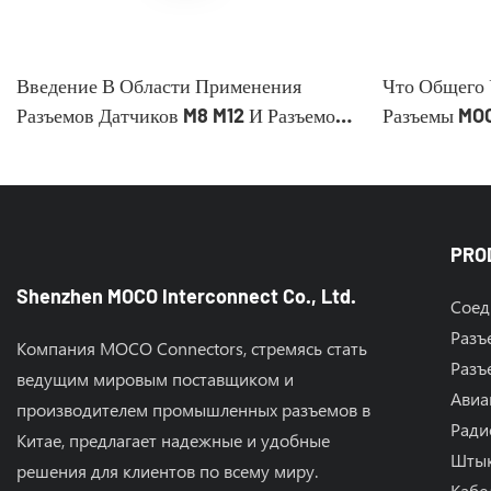
Введение В Области Применения
Что Общего 
Разъемов Датчиков M8 M12 И Разъемов
Разъемы MO
MOCO.
PRO
Shenzhen MOCO Interconnect Co., Ltd.
Соед
Разъ
Компания MOCO Connectors, стремясь стать
Разъ
ведущим мировым поставщиком и
Авиа
производителем промышленных разъемов в
Ради
Китае, предлагает надежные и удобные
Штык
решения для клиентов по всему миру.
Кабе