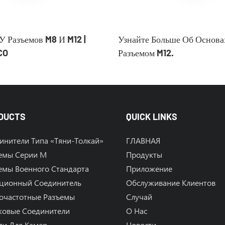
У Разъемов M8 И M12 |
Узнайте Больше Об Основа
CO
Разъемом M12.
DUCTS
QUICK LINKS
инители Типа «тяни-Толкай»
ГЛАВНАЯ
емы Серии M
Продукты
емы Военного Стандарта
Приложение
ционный Соединитель
Обслуживание Клиентов
очастотные Разъемы
Случай
овые Соединители
О Нас
ли Для Камер
Новости