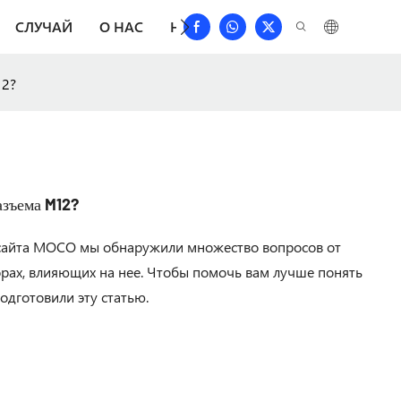
СЛУЧАЙ
О НАС
НОВОСТИ
СКАЧАТЬ
СВЯЗА
12?
азъема M12?
 сайта MOCO мы обнаружили множество вопросов от
рах, влияющих на нее. Чтобы помочь вам лучше понять
одготовили эту статью.