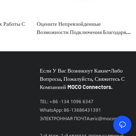
х Работы С
Оцените Непревзойденные
Возможности Подключения Благодаря
5-Контактному Штекерному Разъему
M12 Типа A.
Если У Вас Возникнут Какие-Либо
Вопросы, Пожалуйста, Свяжитесь С
Компанией MOCO Connectors.
TEL: +86 -134 1096 6347
WhatsApp: 86-13686431391
ЭЛЕКТРОННАЯ ПОЧТА:
eric@mocosz.com
2-й этаж, 1-й квартал, промышленный