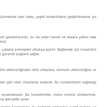
zümlerine olan talep, çeşitli konektörlerin geliştirilmesine yol
uvvet gerektiriyordu, bu da onları hantal ve hasara yatkın hale
irdi.
i, çalışma prensipleri oldukça açıktır: Bağlamak için konektörü
 güvenilir bağlantı sağlar.
tici elektroniğinden tıbbi cihazlara, otomotiv elektroniğine ve
rı gibi tıbbi cihazlarda kullanılır. Bu konektörlerin sağladığı
oynamaktadır. Bu konnektörler, motor kontrol ünitelerinde,
ş işlevsellik sunar.
etim tesislerinde, bu bağlantı elemanları çeşitli makine ve