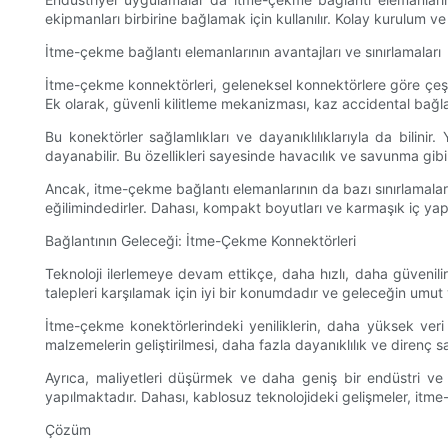
ekipmanları birbirine bağlamak için kullanılır. Kolay kurulum ve 
İtme-çekme bağlantı elemanlarının avantajları ve sınırlamaları
İtme-çekme konnektörleri, geleneksel konnektörlere göre çeşitl
Ek olarak, güvenli kilitleme mekanizması, kaz accidental bağlan
Bu konektörler sağlamlıkları ve dayanıklılıklarıyla da bilinir
dayanabilir. Bu özellikleri sayesinde havacılık ve savunma gib
Ancak, itme-çekme bağlantı elemanlarının da bazı sınırlamaları
eğilimindedirler. Dahası, kompakt boyutları ve karmaşık iç yapıl
Bağlantının Geleceği: İtme-Çekme Konnektörleri
Teknoloji ilerlemeye devam ettikçe, daha hızlı, daha güvenili
talepleri karşılamak için iyi bir konumdadır ve geleceğin umut 
İtme-çekme konektörlerindeki yeniliklerin, daha yüksek ver
malzemelerin geliştirilmesi, daha fazla dayanıklılık ve direnç
Ayrıca, maliyetleri düşürmek ve daha geniş bir endüstri ve 
yapılmaktadır. Dahası, kablosuz teknolojideki gelişmeler, itme-ç
Çözüm