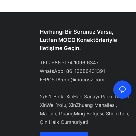
Herhangi Bir Sorunuz Varsa,
Lütfen MOCO Konektörleriyle
Iletişime Geçin.
TEL: +86 -134 1096 6347
WhatsApp: 86-13686431391
E-POSTA:
eric@mocosz.com
2/F 1. Blok, XinHao Sanayi Parkı, NO 21
XinWei Yolu, XinZhuang Mahallesi,
MaTian, ​​GuangMing Bölgesi, Shenzhen,
Çin Halk Cumhuriyeti