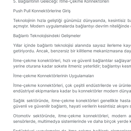
5. Bağlantının Geleceği: İtme-Çekme Konnektörleri
Push Pull Konnektörlerine Giriş
Teknolojinin hızla geliştiği günümüz dünyasında, kesintisiz bağ
açmıştır. Modern uygulamalarda bağlantıyı devrim niteliğinde 
Bağlantı Teknolojisindeki Gelişmeler
Yıllar içinde bağlantı teknolojisi alanında sayısız ilerleme k
getiriyordu. Ancak, benzersiz bir kilitleme mekanizmasına da
İtme-çekme konektörleri, hızlı ve güvenli bağlantılar sağlayan
yerine oturana kadar sokete itmeniz yeterlidir; bağlantıyı kesme
İtme-çekme Konnektörlerinin Uygulamaları
İtme-çekme konnektörleri, çok çeşitli endüstrilerde ve ürünler
endüstriyel ekipmanlara kadar bu konnektörler modern dünyanın
Sağlık sektöründe, itme-çekme konektörleri genellikle hasta iz
güvenli ve güvenilir bağlantı, hayati verilerin kesintisiz akışını
Otomotiv sektöründe, itme-çekme konnektörleri, modern ara
sensörlerde, multimedya sistemlerinde ve daha birçok yerde kulla
Endüstriyel uygulamalar da itme-çekme bağlantı elemanların