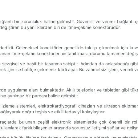
lantı bir zorunluluk haline gelmiştir. Güvenilir ve verimli bağlantı çö
değiştiren bu yeniliklerden biri de itme-çekme konektörüdür.
aydedildi. Geleneksel konektörler genellikle takılıp çıkarılmak için k
yanan itme-çekme konektörlerinin tanıtılması, durumu tamamen değişt
 sezgisel ve basit bir tasarıma sahiptir. Adından da anlaşılacağı gib
k için ise hafifçe çekmeniz kilidi açar. Bu zahmetsiz işlem, verimli ve
de uygulama alanı bulmaktadır. Akıllı telefonlar ve tabletler gibi tüke
 ayrılmaz bir parçası haline gelmiştir.
leme sistemleri, elektrokardiyografi cihazları ve ultrason ekipmanla
 sağlayarak doğru teşhis ve etkili tedaviyi kolaylaştırır.
çlarda bulunan çeşitli elektronik sistemlerde çok önemli bir rol 
nılarak farklı bileşenler arasında sorunsuz iletişimi sağlar ve gelişmi
dan büyük ölçüde faydalanır. Otomasyonun giderek yaygınlaştığı ür