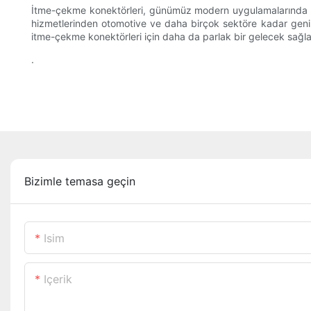
İtme-çekme konektörleri, günümüz modern uygulamalarında bağl
hizmetlerinden otomotive ve daha birçok sektöre kadar geniş 
itme-çekme konektörleri için daha da parlak bir gelecek sağlay
.
Bizimle temasa geçin
Isim
Içerik