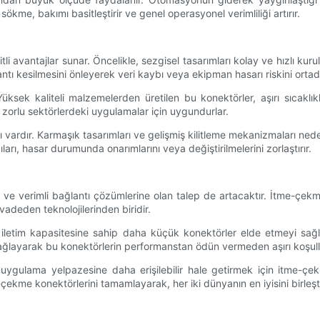
sökme, bakımı basitleştirir ve genel operasyonel verimliliği artırır.
i avantajlar sunar. Öncelikle, sezgisel tasarımları kolay ve hızlı ku
tı kesilmesini önleyerek veri kaybı veya ekipman hasarı riskini ortada
. Yüksek kaliteli malzemelerden üretilen bu konektörler, aşırı sıcak
i zorlu sektörlerdeki uygulamalar için uygundurlar.
 vardır. Karmaşık tasarımları ve gelişmiş kilitleme mekanizmaları ne
arı, hasar durumunda onarımlarını veya değiştirilmelerini zorlaştırır.
r ve verimli bağlantı çözümlerine olan talep de artacaktır. İtme-çek
vadeden teknolojilerinden biridir.
i iletim kapasitesine sahip daha küçük konektörler elde etmeyi sağ
 sağlayarak bu konektörlerin performanstan ödün vermeden aşırı koşull
uygulama yelpazesine daha erişilebilir hale getirmek için itme-çek
ekme konektörlerini tamamlayarak, her iki dünyanın en iyisini birleştir