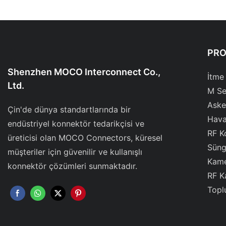
PR
Shenzhen MOCO Interconnect Co.,
İtme
Ltd.
M Se
Aske
Çin'de dünya standartlarında bir
Hava
endüstriyel konnektör tedarikçisi ve
RF K
üreticisi olan MOCO Connectors, küresel
Süng
müşteriler için güvenilir ve kullanışlı
Kame
konnektör çözümleri sunmaktadır.
RF K
Topl