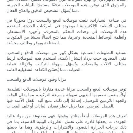
والموثوق الذي توفره هذه الموصلات تدفقًا مستمرًا للبيانات الحيوية،
مما يُسهّل التشخيص الدقيق والعلاج الفعال.
في صناعة السيارات، تلعب موصلات الدفع والسحب دورًا محوريًا في
مختلف الأنظمة الإلكترونية الموجودة في المركبات الحديثة. تُستخدم
هذه الموصلات في وحدات التحكم بالمحرك، وأجهزة الاستشعار،
وأنظمة الوسائط المتعددة، وغيرها، مما يتيح اتصالًا سلسًا بين المكونات
المختلفة ويوفر وظائف محسّنة.
تستفيد التطبيقات الصناعية بشكل كبير من موصلات الدفع والسحب.
ففي المصانع، حيث يزداد انتشار الأتمتة، تُستخدم هذه الموصلات لربط
مختلف الآلات والمعدات. وتُسهّل سهولة التركيب والإزالة عملية
الصيانة، مما يُحسّن الكفاءة التشغيلية العامة.
مزايا وقيود موصلات الدفع والسحب
توفر موصلات الدفع والسحب مزايا عديدة مقارنةً بالموصلات التقليدية.
أولاً، يضمن تصميمها البديهي سهولة وسرعة التركيب، مما يقلل الوقت
والجهد اللازمين للتوصيل. إضافةً إلى ذلك، تمنع آلية القفل الآمنة فيها
الفصل العرضي، مما يزيل خطر فقدان البيانات أو تلف المعدات.
تُعرف هذه الموصلات أيضاً بمتانتها وقوتها. فهي مصنوعة من مواد عالية
الجودة، ما يجعلها قادرة على تحمل الظروف البيئية القاسية، بما في
ذلك درجات الحرارة القصوى والاهتزازات والرطوبة. وهذا ما يجعلها
مناسبة للاستخدام في الصناعات التي تتطلب أداءً عالياً، مثل صناعات