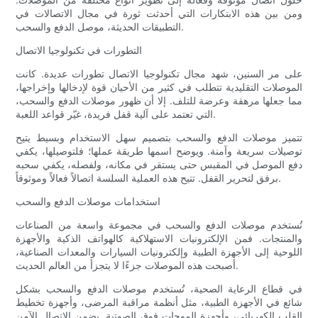
ومن بين هذه الابتكارات التي أحدثت ثورة في مجال الاتصالات في
التطبيقات الحديثة، موصل الدفع والسحب.
التطورات في تكنولوجيا الاتصال
على مر السنين، شهد مجال تكنولوجيا الاتصال تطورات عديدة. كانت
الموصلات التقليدية تتطلب في كثير من الأحيان قوة لإدخالها وإخراجها،
مما جعلها مرهقة وعرضة للتلف. إلا أن ظهور موصلات الدفع والسحب،
التي تعتمد على آلية قفل فريدة، غيّر قواعد اللعبة.
تتميز موصلات الدفع والسحب بتصميم سهل الاستخدام وبسيط يتيح
توصيلات سريعة وآمنة. ويوضح اسمها طريقة عملها؛ فلتوصيلها، يكفي
دفع الموصل في المقبس حتى يستقر في مكانه، ولفصله، يكفي سحبه
برفق لتحرير القفل. تتيح هذه العملية السلسة اتصالاً فعالاً وموثوقاً.
استخدامات موصلات الدفع والسحب
تُستخدم موصلات الدفع والسحب في مجموعة واسعة من الصناعات
والمنتجات. فمن الإلكترونيات الاستهلاكية كالهواتف الذكية والأجهزة
اللوحية إلى الأجهزة الطبية وإلكترونيات السيارات والمعدات الصناعية،
أصبحت هذه الموصلات جزءًا لا يتجزأ من العالم الحديث.
في قطاع الرعاية الصحية، تُستخدم موصلات الدفع والسحب بشكل
شائع في الأجهزة الطبية، مثل أنظمة مراقبة المرضى، وأجهزة تخطيط
القلب الكهربائي، وأجهزة الموجات فوق الصوتية. يضمن الاتصال الآمن