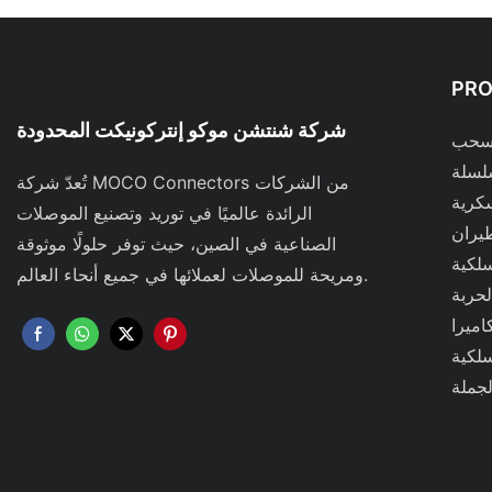
PR
شركة شنتشن موكو إنتركونيكت المحدودة
لسحب
تُعدّ شركة MOCO Connectors من الشركات
كرية
الرائدة عالميًا في توريد وتصنيع الموصلات
يران
الصناعية في الصين، حيث توفر حلولًا موثوقة
سلكية
ومريحة للموصلات لعملائها في جميع أنحاء العالم.
حربة
اميرا
سلكية
لجملة