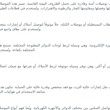
 توصيلات آمنة وقادرة على تحمل الظروف البيئية القاسية. تتميز هذه الموصلا
قطاب المستطيلة أو موصلات الكتلة، حلاً موثوقاً لتوصيل أسلاك أو إشارات متع
وتُستخدم على نطاق واسع في صناعات الأتمتة الصناعية، واتصالات البيانات، والإلكترونيات الاستهلاكية.
ة الإلكترونية، وهي وسيلة لربط لوحات الدوائر المطبوعة المختلفة. تسمح هذه 
المختلفة بكفاءة. وتُستخدم في أجهزة الحاسوب وأجهزة الاتصالات وغيرها من الأنظمة الإلكترونية.
ن أو أكثر. وهي توفر وسيلة موثوقة لربط الأسلاك أو تفرعها مع ضمان اتص
ب نقل إشارات عالية التردد مع فقد منخفض وقدرة عالية على الحماية. تتك
شائعة الاستخدام في هوائيات التلفزيون وأنظمة الاتصالات اللاسلكية وشبكات نقل البيانات عالية السرعة.
تواصل السلس بين مختلف الدوائر والأجهزة الكهربائية. ويُعدّ فهم أنواع الموصلا