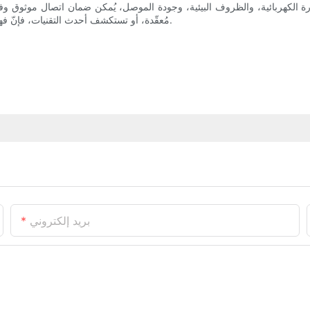
هربائية، والظروف البيئية، وجودة الموصل، يُمكن ضمان اتصال موثوق وفعّال. 
مُعقّدة، أو تستكشف أحدث التقنيات، فإنّ فهم أنواع الموصلات الكهربائية يُعدّ خطوةً أساسيةً نحو حلول اتصال ناجحة.
بريد إلكتروني