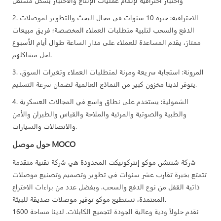
واختبار احترافية لإتمام عمليات الإنتاج والاختبار بشكل مستقل
2. الاحترافية: خبرة 10 سنوات في مجال البحث والتطوير لموصلات
الدفع والسحب لتلبية متطلبات العملاء المخصصة؛ فريق مبيعات
ممتاز، يقدم المساعدة للعملاء على مدار الساعة طوال أيام الأسبوع
لحل مشاكلهم.
3. المرونة: استجابة سريعة ومرنة لمتطلبات العملاء وتغيرات السوق.
يتوفر لدينا مخزون كبير من النماذج العالمية لضمان سرعة التسليم.
4. الشمولية: يستخدم على نطاق واسع في المجالات العسكرية
والطبية والصوتية والمرئية والملاحة والقياس والطيران والأمن
والاتصالات والسيارات.
حول موصل MOCO
شركة شنتشن موكو إنتركونيكت المحدودة هي شركة تقنية متقدمة
تتمتع بخبرة تقارب عشر سنوات في تطوير وتصميم وتصنيع موصلات
ذاتية القفل من نوع الدفع والسحب. وبفضل عدد من براءات الاختراع
المعتمدة، تستطيع موكو توفير موصلات صديقة للبيئة.
نقدم حلولاً ودية وعالية الجودة لتجميع الكابلات. لدينا مساحة 1600