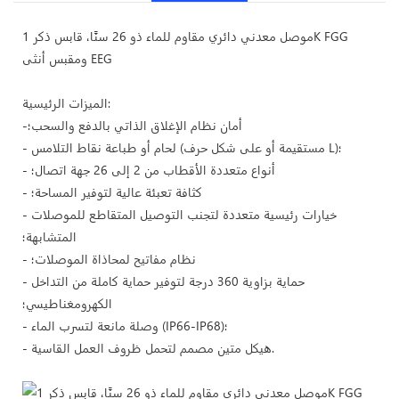
موصل معدني دائري مقاوم للماء ذو ​​26 سنًا، قابس ذكر 1K FGG
ومقبس أنثى EEG
الميزات الرئيسية:
-أمان نظام الإغلاق الذاتي بالدفع والسحب؛
- لحام أو طباعة نقاط التلامس (مستقيمة أو على شكل حرف L)؛
- أنواع متعددة الأقطاب من 2 إلى 26 جهة اتصال؛
- كثافة تعبئة عالية لتوفير المساحة؛
- خيارات رئيسية متعددة لتجنب التوصيل المتقاطع للموصلات
المتشابهة؛
- نظام مفاتيح لمحاذاة الموصلات؛
- حماية بزاوية 360 درجة لتوفير حماية كاملة من التداخل
الكهرومغناطيسي؛
- وصلة مانعة لتسرب الماء (IP66-IP68)؛
- هيكل متين مصمم لتحمل ظروف العمل القاسية.