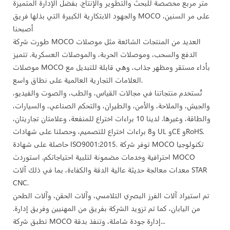
متر مربع مخصصة للبحث والتطوير والإنتاج. بفضل الإدارة المتميزة
والجهود الابتكارية الكبيرة التي بذلها فريق MOCO على مر السنين،
أصبحنا
طورت شركة MOCO العديد من المنتجات الشائعة مثل موصلات
الدفع والسحب، وموصلات الحربة، والموصلات العسكرية. تتميز
موصلات MOCO بأداء مستقر ومظهر جذاب، وهي قابلة للتبديل مع
العلامات التجارية العالمية على نطاق واسع.
تُستخدم منتجاتنا في مجالات القياس، والطب، والصوت والفيديو،
والجيش، والملاحة، والأمن، والطيران، والتحكم الصناعي، والسيارات،
والطاقة، وغيرها. لدينا 10 براءات اختراع للمنفعة، وعلامتان تجاريتان،
و8 براءات اختراع للتصميم، وحصلنا على شهادات UL وCE وRoHS.
حاصلة على شهادة ISO9001:2015. توفر شركة MOCO تكنولوجيا
احترافية وخدمات مضمونة لتلبية احتياجاتكم. استوردت MOCO
معدات معالجة حديثة عالية الدقة والكفاءة، بما في ذلك آلات STAR
CNC.
تم استيراد آلات الفرز البصري التلامسي، وآلات الحقن، وآلات الطحن
من اليابان، كما تم تزويد الشركة بفريق من المهنيين وفريق إدارة.
تطبق شركة MOCO إدارة جودة شاملة، وتنفذ بدقة...