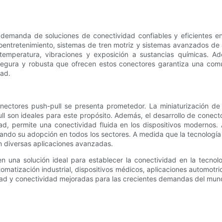
demanda de soluciones de conectividad confiables y eficientes en
oentretenimiento, sistemas de tren motriz y sistemas avanzados de a
emperatura, vibraciones y exposición a sustancias químicas. Ade
egura y robusta que ofrecen estos conectores garantiza una comu
dad.
onectores push-pull se presenta prometedor. La miniaturización de 
ull son ideales para este propósito. Además, el desarrollo de cone
d, permite una conectividad fluida en los dispositivos modernos. 
pulsando su adopción en todos los sectores. A medida que la tecnolo
en diversas aplicaciones avanzadas.
en una solución ideal para establecer la conectividad en la tecn
utomatización industrial, dispositivos médicos, aplicaciones automot
idad y conectividad mejoradas para las crecientes demandas del mu