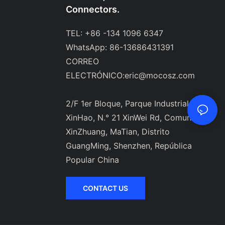
Connectors.
TEL: +86 -134 1096 6347
WhatsApp: 86-13686431391
CORREO
ELECTRÓNICO:
eric@mocosz.com
2/F 1er Bloque, Parque Industrial
XinHao, N.° 21 XinWei Rd, Comunidad
XinZhuang, MaTian, ​​Distrito
GuangMing, Shenzhen, República
Popular China
CONTACT US