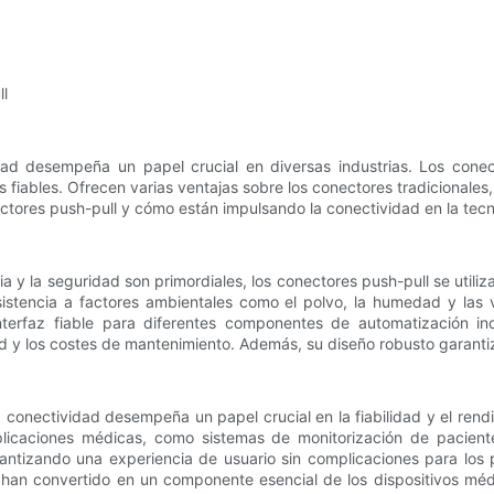
ll
idad desempeña un papel crucial en diversas industrias. Los cone
iables. Ofrecen varias ventajas sobre los conectores tradicionales,
nectores push-pull y cómo están impulsando la conectividad en la tec
encia y la seguridad son primordiales, los conectores push-pull se util
istencia a factores ambientales como el polvo, la humedad y las
interfaz fiable para diferentes componentes de automatización in
d y los costes de mantenimiento. Además, su diseño robusto garantiza
a conectividad desempeña un papel crucial en la fiabilidad y el ren
licaciones médicas, como sistemas de monitorización de pacientes
rantizando una experiencia de usuario sin complicaciones para los 
e han convertido en un componente esencial de los dispositivos mé