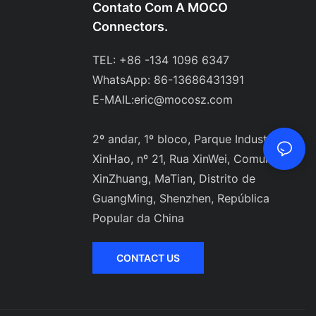
Contato Com A MOCO
Connectors.
TEL: +86 -134 1096 6347
WhatsApp: 86-13686431391
E-MAIL:
eric@mocosz.com
2º andar, 1º bloco, Parque Industrial
XinHao, nº 21, Rua XinWei, Comunidade
XinZhuang, MaTian, ​​Distrito de
GuangMing, Shenzhen, República
Popular da China
CONTACT US