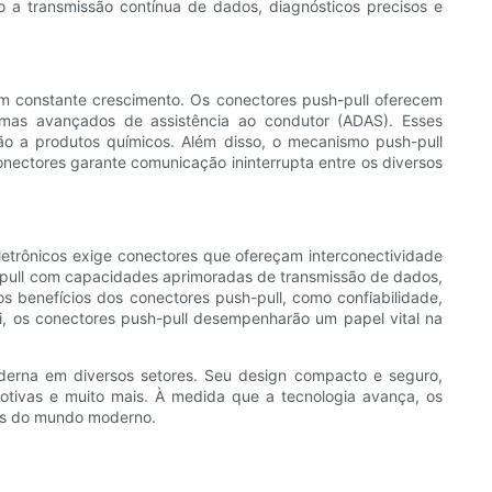
o a transmissão contínua de dados, diagnósticos precisos e
em constante crescimento. Os conectores push-pull oferecem
temas avançados de assistência ao condutor (ADAS). Esses
o a produtos químicos. Além disso, o mecanismo push-pull
nectores garante comunicação ininterrupta entre os diversos
eletrônicos exige conectores que ofereçam interconectividade
sh-pull com capacidades aprimoradas de transmissão de dados,
s benefícios dos conectores push-pull, como confiabilidade,
ui, os conectores push-pull desempenharão um papel vital na
oderna em diversos setores. Seu design compacto e seguro,
motivas e muito mais. À medida que a tecnologia avança, os
das do mundo moderno.