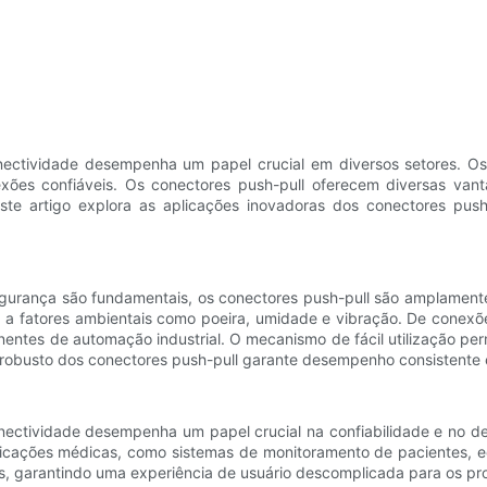
onectividade desempenha um papel crucial em diversos setores. O
es confiáveis. Os conectores push-pull oferecem diversas vant
 Este artigo explora as aplicações inovadoras dos conectores pu
segurança são fundamentais, os conectores push-pull são amplament
 a fatores ambientais como poeira, umidade e vibração. De conexõ
onentes de automação industrial. O mecanismo de fácil utilização p
 robusto dos conectores push-pull garante desempenho consistente 
ectividade desempenha um papel crucial na confiabilidade e no d
cações médicas, como sistemas de monitoramento de pacientes, eq
, garantindo uma experiência de usuário descomplicada para os pr