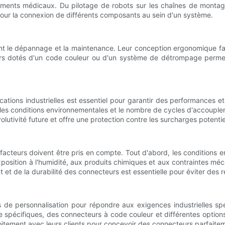
ipements médicaux. Du pilotage de robots sur les chaînes de montag
pour la connexion de différents composants au sein d'un système.
le dépannage et la maintenance. Leur conception ergonomique facilite l'
urs dotés d'un code couleur ou d'un système de détrompage permett
tions industrielles est essentiel pour garantir des performances et u
s, les conditions environnementales et le nombre de cycles d'accoupl
utivité future et offre une protection contre les surcharges potentie
 facteurs doivent être pris en compte. Tout d'abord, les conditions
xposition à l'humidité, aux produits chimiques et aux contraintes mé
 et de la durabilité des connecteurs est essentielle pour éviter des 
és de personnalisation pour répondre aux exigences industrielles s
pécifiques, des connecteurs à code couleur et différentes options
roitement avec leurs clients pour concevoir des connecteurs parfaite