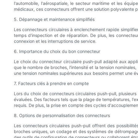
l'automobile, l'aérospatiale, le secteur maritime et les équ
médicaux, ces connecteurs offrent une solution polyvalente 
5. Dépannage et maintenance simplifiés
Les connecteurs circulaires à enclenchement rapide simplifient 
temps d'inspection et de réparation. De plus, les connecte
connexion et les interruptions de service.
6. Importance du choix du bon connecteur
Le choix du connecteur circulaire push-pull adapté aux applica
que le nombre de broches, l'intensité et la tension nominale
une tension nominales supérieures aux besoins permet une évol
7. Facteurs clés à prendre en compte
Lors du choix de connecteurs circulaires push-pull, plusieurs
évaluées. Des facteurs tels que la plage de températures, l'e
requis. De plus, la prise en compte des cycles d'accouplement
8. Options de personnalisation des connecteurs
Les connecteurs circulaires push-pull offrent des possibilit
broches uniques, un codage et des systèmes de détrompage s
des outils de configuration de connecteurs ou collaborent ét