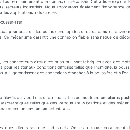
es, tout en maintenant une connexion sécurisée. Cet article explore 
ers secteurs industriels. Nous aborderons également l'importance d
 les applications industrielles.
pousser-tirer
onçus pour assurer des connexions rapides et sûres dans les envir
iques. Ce mécanisme garantit une connexion fiable sans risque de dé
les connecteurs circulaires push-pull sont fabriqués avec des matér
our résister aux conditions difficiles telles que l'humidité, la pous
sh-pull garantissent des connexions étanches à la poussière et à l'eau,
x élevés de vibrations et de chocs. Les connecteurs circulaires push
aractéristiques telles que des verrous anti-vibrations et des mécan
rompue même en environnement vibrant.
és dans divers secteurs industriels. On les retrouve notamment da