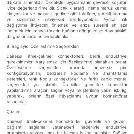
dikkate alınmalıdır. Öncelikle, uygulamanın çevresel koşulları
iyice değerlendirilmelidir. Sıcaklık aralığı, neme maruz kalma,
kimyasallar ve mekanik gerilme gibi faktörler, gerekli koruma
ve sızdırmazlık seviyesini belirleyecektir. Ayrıca, sık
değiştirme ihtiyacını önlemek ve arıza süresini en aza
indirmek için konnektörlerin bağlantı döngüleri ve dayanıklılığı
da göz önünde bulundurulmalıdır.
8. Bağlayıcı Özelleştirme Seçenekleri
Dairesel itme-çekme konnektörleri, belirli endüstriyel
gereksinimleri karşılamak için özelleştirme olanakları sunar.
Özelleştirme seçenekleri arasında benzersiz pim
konfigürasyonları, benzersiz kodlama ve anahtarlama
sistemleri, renk kodlu konnektörler ve farklı kablo montaj
seçenekleri yer alabilir. Üreticiler genellikle konnektör
yapılandırma araçları sağlar veya müşterilerle yakın işbirliği
yaparak, onların özel ihtiyaçlarına uygun konnektörler
tasarlarlar.
Çözüm
Dairesel itmeli-çekmeli konnektörler, güvenilir ve güvenli
bağlantı sağlama yetenekleri nedeniyle endüstriyel
ortamlarda vazgeçilmez bir bileşen haline gelmiştir. Sağlam