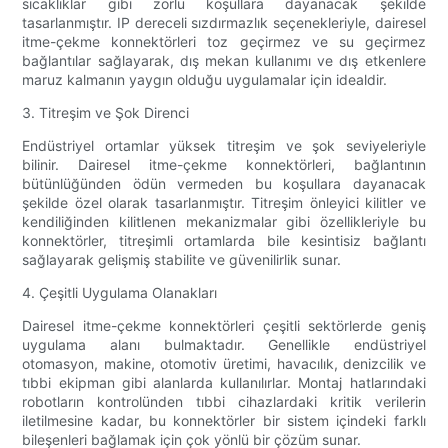
sıcaklıklar gibi zorlu koşullara dayanacak şekilde
tasarlanmıştır. IP dereceli sızdırmazlık seçenekleriyle, dairesel
itme-çekme konnektörleri toz geçirmez ve su geçirmez
bağlantılar sağlayarak, dış mekan kullanımı ve dış etkenlere
maruz kalmanın yaygın olduğu uygulamalar için idealdir.
3. Titreşim ve Şok Direnci
Endüstriyel ortamlar yüksek titreşim ve şok seviyeleriyle
bilinir. Dairesel itme-çekme konnektörleri, bağlantının
bütünlüğünden ödün vermeden bu koşullara dayanacak
şekilde özel olarak tasarlanmıştır. Titreşim önleyici kilitler ve
kendiliğinden kilitlenen mekanizmalar gibi özellikleriyle bu
konnektörler, titreşimli ortamlarda bile kesintisiz bağlantı
sağlayarak gelişmiş stabilite ve güvenilirlik sunar.
4. Çeşitli Uygulama Olanakları
Dairesel itme-çekme konnektörleri çeşitli sektörlerde geniş
uygulama alanı bulmaktadır. Genellikle endüstriyel
otomasyon, makine, otomotiv üretimi, havacılık, denizcilik ve
tıbbi ekipman gibi alanlarda kullanılırlar. Montaj hatlarındaki
robotların kontrolünden tıbbi cihazlardaki kritik verilerin
iletilmesine kadar, bu konnektörler bir sistem içindeki farklı
bileşenleri bağlamak için çok yönlü bir çözüm sunar.