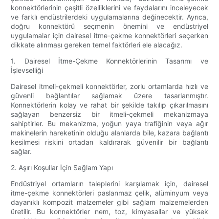
konnektörlerinin çeşitli özelliklerini ve faydalarını inceleyecek
ve farklı endüstrilerdeki uygulamalarına değinecektir. Ayrıca,
doğru konnektörü seçmenin önemini ve endüstriyel
uygulamalar için dairesel itme-çekme konnektörleri seçerken
dikkate alınması gereken temel faktörleri ele alacağız.
1. Dairesel İtme-Çekme Konnektörlerinin Tasarımı ve
İşlevselliği
Dairesel itmeli-çekmeli konnektörler, zorlu ortamlarda hızlı ve
güvenli bağlantılar sağlamak üzere tasarlanmıştır.
Konnektörlerin kolay ve rahat bir şekilde takılıp çıkarılmasını
sağlayan benzersiz bir itmeli-çekmeli mekanizmaya
sahiptirler. Bu mekanizma, yoğun yaya trafiğinin veya ağır
makinelerin hareketinin olduğu alanlarda bile, kazara bağlantı
kesilmesi riskini ortadan kaldırarak güvenilir bir bağlantı
sağlar.
2. Aşırı Koşullar İçin Sağlam Yapı
Endüstriyel ortamların taleplerini karşılamak için, dairesel
itme-çekme konnektörleri paslanmaz çelik, alüminyum veya
dayanıklı kompozit malzemeler gibi sağlam malzemelerden
üretilir. Bu konnektörler nem, toz, kimyasallar ve yüksek