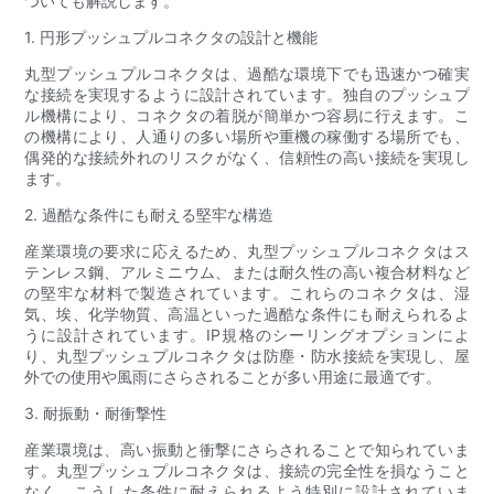
ついても解説します。
1. 円形プッシュプルコネクタの設計と機能
丸型プッシュプルコネクタは、過酷な環境下でも迅速かつ確実
な接続を実現するように設計されています。独自のプッシュプ
ル機構により、コネクタの着脱が簡単かつ容易に行えます。こ
の機構により、人通りの多い場所や重機の稼働する場所でも、
偶発的な接続外​​れのリスクがなく、信頼性の高い接続を実現し
ます。
2. 過酷な条件にも耐える堅牢な構造
産業環境の要求に応えるため、丸型プッシュプルコネクタはス
テンレス鋼、アルミニウム、または耐久性の高い複合材料など
の堅牢な材料で製造されています。これらのコネクタは、湿
気、埃、化学物質、高温といった過酷な条件にも耐えられるよ
うに設計されています。IP規格のシーリングオプションによ
り、丸型プッシュプルコネクタは防塵・防水接続を実現し、屋
外での使用や風雨にさらされることが多い用途に最適です。
3. 耐振動・耐衝撃性
産業環境は、高い振動と衝撃にさらされることで知られていま
す。丸型プッシュプルコネクタは、接続の完全性を損なうこと
なく、こうした条件に耐えられるよう特別に設計されていま