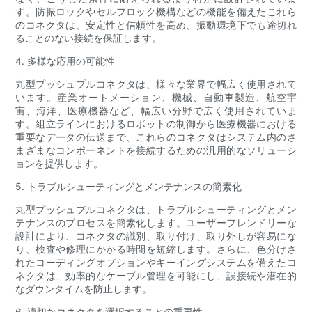
す。防振ロックやセルフロック機構などの機能を備えたこれら
のコネクタは、安定性と信頼性を高め、振動環境下でも途切れ
ることのない接続を保証します。
4. 多様な応用の可能性
丸型プッシュプルコネクタは、様々な業界で幅広く使用されて
います。産業オートメーション、機械、自動車製造、航空宇
宙、海洋、医療機器など、幅広い分野で広く使用されていま
す。組立ラインにおけるロボットの制御から医療機器における
重要なデータの伝送まで、これらのコネクタはシステム内のさ
まざまなコンポーネントを接続するための汎用的なソリューシ
ョンを提供します。
5. トラブルシューティングとメンテナンスの簡素化
丸型プッシュプルコネクタは、トラブルシューティングとメン
テナンスのプロセスを簡素化します。ユーザーフレンドリーな
設計により、コネクタの識別、取り付け、取り外しが容易にな
り、検査や修理にかかる時間を短縮します。さらに、色分けさ
れたコーディングオプションやキーイングシステムを備えたコ
ネクタは、効率的なケーブル管理を可能にし、誤接続や潜在的
なダウンタイムを防止します。
6. 適切なコネクタを選択することの重要性