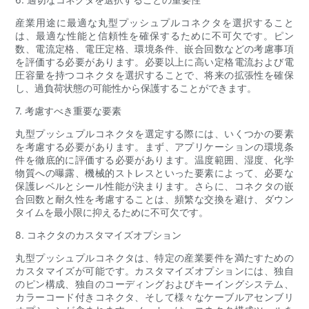
産業用途に最適な丸型プッシュプルコネクタを選択すること
は、最適な性能と信頼性を確保するために不可欠です。ピン
数、電流定格、電圧定格、環境条件、嵌合回数などの考慮事項
を評価する必要があります。必要以上に高い定格電流および電
圧容量を持つコネクタを選択することで、将来の拡張性を確保
し、過負荷状態の可能性から保護することができます。
7. 考慮すべき重要な要素
丸型プッシュプルコネクタを選定する際には、いくつかの要素
を考慮する必要があります。まず、アプリケーションの環境条
件を徹底的に評価する必要があります。温度範囲、湿度、化学
物質への曝露、機械的ストレスといった要素によって、必要な
保護レベルとシール性能が決まります。さらに、コネクタの嵌
合回数と耐久性を考慮することは、頻繁な交換を避け、ダウン
タイムを最小限に抑えるために不可欠です。
8. コネクタのカスタマイズオプション
丸型プッシュプルコネクタは、特定の産業要件を満たすための
カスタマイズが可能です。カスタマイズオプションには、独自
のピン構成、独自のコーディングおよびキーイングシステム、
カラーコード付きコネクタ、そして様々なケーブルアセンブリ