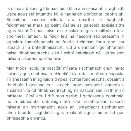
Is minic a bhíonn gá le nascóirí atá in ann seasamh in aghaidh
uisce agus atá intumtha fiú le haghaidh oibríochtaí cabhlaigh.
Séalaítear nascóirí míleata atá deartha le haghaidh
feidhmeanna mara ag baint úsáide as gaiscéid speisialaithe
agus fáinní-O chun taise, uisce salainn agus truailleáin eile a
choinneáil amach. Is féidir leis na nascóirí seo seasamh in
aghaidh tumoideachais ar feadh tréimhse fada gan cur
isteach ar a bhfeidhmiúlacht, rud a chinntíonn go bhfanann
naisc ríthábhachtacha slán i soithí cabhlaigh nó i dtrealamh
míleata uisce-iompartha eile.
Mar fhocal scoir, tá nascóirí míleata riachtanach chun naisc
shlána agus chobhsaí a chinntiú in iarratais mhíleata éagsúla.
Trí sheasamh in aghaidh timpeallachtaí foircneacha, cosaint a
thabhairt i gcoinne cur isteach, agus nascacht iontaofa a
sholáthar, tá ról ríthábhachtach ag na nascóirí seo i rath misin
mhíleata. Cibé acu i dtír-raon garbh, i gcriosanna comhraic,
nó in oibríochtaí cabhlaigh atá siad, soláthraíonn nascóirí
míleata an marthanacht agus an iontaofacht riachtanach
chun tacú le saighdiúirí agus trealamh agus cumarsáid gan
bhriseadh a chinntiú.
.