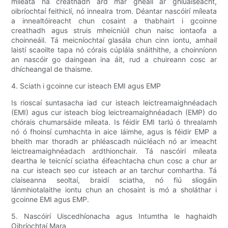
míleata ná creathadh ard mar gheall ar ghluaiseacht,
oibríochtaí feithiclí, nó innealra trom. Déantar nascóirí míleata
a innealtóireacht chun cosaint a thabhairt i gcoinne
creathadh agus struis mheicniúil chun naisc iontaofa a
choinneáil. Tá meicníochtaí glasála chun cinn iontu, amhail
laistí scaoilte tapa nó córais cúplála snáithithe, a choinníonn
an nascóir go daingean ina áit, rud a chuireann cosc ​​ar
dhícheangal de thaisme.
4. Sciath i gcoinne cur isteach EMI agus EMP
Is rioscaí suntasacha iad cur isteach leictreamaighnéadach
(EMI) agus cur isteach bíog leictreamaighnéadach (EMP) do
chórais chumarsáide míleata. Is féidir EMI tarlú ó threalamh
nó ó fhoinsí cumhachta in aice láimhe, agus is féidir EMP a
bheith mar thoradh ar phléascadh núicléach nó ar imeacht
leictreamaighnéadach ardthionchair. Tá nascóirí míleata
deartha le teicnící sciatha éifeachtacha chun cosc ​​a chur ar
na cur isteach seo cur isteach ar an tarchur comhartha. Tá
claiseanna seoltaí, braidí sciatha, nó fiú sliogáin
lánmhiotalaithe iontu chun an chosaint is mó a sholáthar i
gcoinne EMI agus EMP.
5. Nascóirí Uiscedhíonacha agus Intumtha le haghaidh
Oibríochtaí Mara