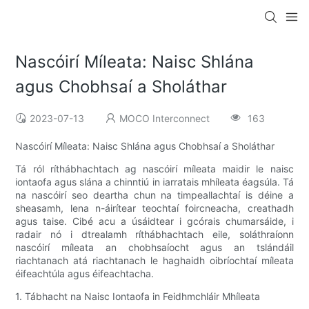
Nascóirí Míleata: Naisc Shlána
agus Chobhsaí a Sholáthar
2023-07-13
MOCO Interconnect
163
Nascóirí Míleata: Naisc Shlána agus Chobhsaí a Sholáthar
Tá ról ríthábhachtach ag nascóirí míleata maidir le naisc
iontaofa agus slána a chinntiú in iarratais mhíleata éagsúla. Tá
na nascóirí seo deartha chun na timpeallachtaí is déine a
sheasamh, lena n-áirítear teochtaí foircneacha, creathadh
agus taise. Cibé acu a úsáidtear i gcórais chumarsáide, i
radair nó i dtrealamh ríthábhachtach eile, soláthraíonn
nascóirí míleata an chobhsaíocht agus an tslándáil
riachtanach atá riachtanach le haghaidh oibríochtaí míleata
éifeachtúla agus éifeachtacha.
1. Tábhacht na Naisc Iontaofa in Feidhmchláir Mhíleata