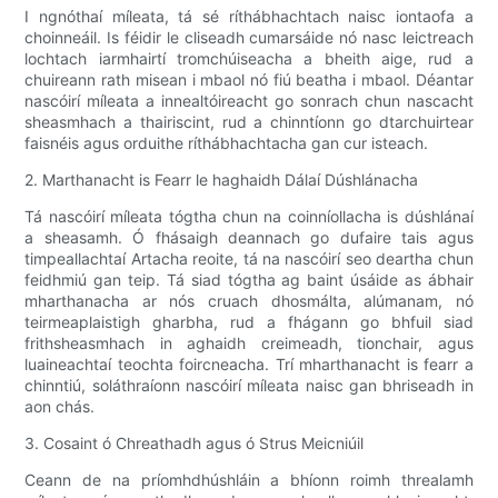
I ngnóthaí míleata, tá sé ríthábhachtach naisc iontaofa a
choinneáil. Is féidir le cliseadh cumarsáide nó nasc leictreach
lochtach iarmhairtí tromchúiseacha a bheith aige, rud a
chuireann rath misean i mbaol nó fiú beatha i mbaol. Déantar
nascóirí míleata a innealtóireacht go sonrach chun nascacht
sheasmhach a thairiscint, rud a chinntíonn go dtarchuirtear
faisnéis agus orduithe ríthábhachtacha gan cur isteach.
2. Marthanacht is Fearr le haghaidh Dálaí Dúshlánacha
Tá nascóirí míleata tógtha chun na coinníollacha is dúshlánaí
a sheasamh. Ó fhásaigh deannach go dufaire tais agus
timpeallachtaí Artacha reoite, tá na nascóirí seo deartha chun
feidhmiú gan teip. Tá siad tógtha ag baint úsáide as ábhair
mharthanacha ar nós cruach dhosmálta, alúmanam, nó
teirmeaplaistigh gharbha, rud a fhágann go bhfuil siad
frithsheasmhach in aghaidh creimeadh, tionchair, agus
luaineachtaí teochta foircneacha. Trí mharthanacht is fearr a
chinntiú, soláthraíonn nascóirí míleata naisc gan bhriseadh in
aon chás.
3. Cosaint ó Chreathadh agus ó Strus Meicniúil
Ceann de na príomhdhúshláin a bhíonn roimh threalamh