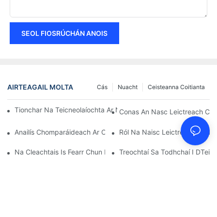
SEOL FIOSRÚCHÁN ANOIS
AIRTEAGAIL MOLTA
Cás
Nuacht
Ceisteanna Coitianta
Tionchar Na Teicneolaíochta Ar Naisc Leictreacha San Leictreo
Conas An Nasc Leictreach Cea
Anailís Chomparáideach Ar Chineálacha Éagsúla Naisc Leictrea
Ról Na Naisc Leictreacha In Fe
Na Cleachtais Is Fearr Chun Naisc Leictreacha A Chothabháil
Treochtaí Sa Todhchaí I DTeicn