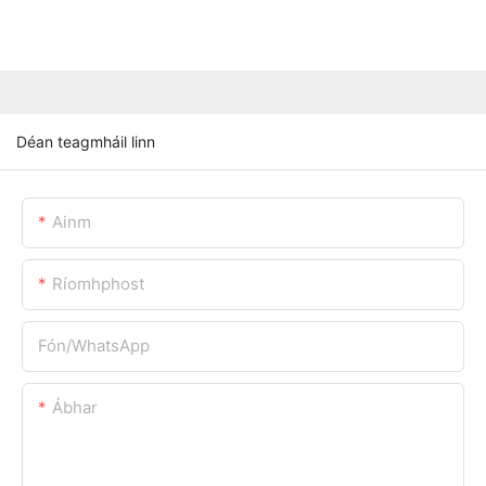
Déan teagmháil linn
Ainm
Ríomhphost
Fón/whatsApp
Ábhar