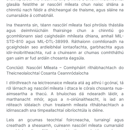
glasála feistithe ar nascóirí míleata chun naisc shlána a
chinntiú nach féidir a dhícheangal de thaisme, agus sláine na
cumarsáide á cothabháil.
Ina theannta sin, téann nascóirí míleata faoi phróisis thástála
agus deimhniúcháin fhairsinge chun a chinntiú go
gcomhlíonann siad caighdeáin mhíleata dhiana, amhail MIL-
STD-810 agus MIL-DTL-38999. Ráthaíonn comhlíonadh na
gcaighdeán seo ardleibhéal iontaofachta, garbhachta agus
idir-inoibritheachta, rud a chuireann ar chumas comhtháthú
gan uaim ar fud ardáin chosanta éagsúla.
Conclúid: Nascóirí Míleata – Comhpháirt ríthábhachtach do
Theicneolaíochtaí Cosanta Ceannródaíocha
I dtírdhreach na leictreonaice míleata atá ag athrú i gcónaí, tá
ról lárnach ag nascóirí míleata i dtaca le córais chosanta nua-
aimseartha a thacú. A bhuíochas dá ndearadh láidir, a
marthanacht mhór, agus a n-oiriúnaitheacht, is iad an
réiteach idéalach chun trealamh míleata ríthábhachtach a
idirnascadh sna timpeallachtaí oibríochtúla is déine.
Leis an gcumas teochtaí foircneacha, turraingí agus
creathadh a sheasamh, cuireann nascóirí míleata cumarsáid