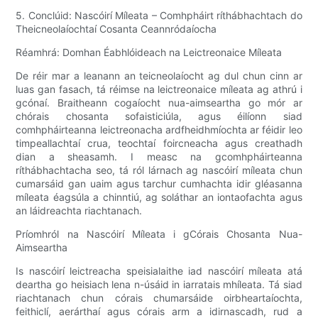
5. Conclúid: Nascóirí Míleata – Comhpháirt ríthábhachtach do
Theicneolaíochtaí Cosanta Ceannródaíocha
Réamhrá: Domhan Éabhlóideach na Leictreonaice Míleata
De réir mar a leanann an teicneolaíocht ag dul chun cinn ar
luas gan fasach, tá réimse na leictreonaice míleata ag athrú i
gcónaí. Braitheann cogaíocht nua-aimseartha go mór ar
chórais chosanta sofaisticiúla, agus éilíonn siad
comhpháirteanna leictreonacha ardfheidhmíochta ar féidir leo
timpeallachtaí crua, teochtaí foircneacha agus creathadh
dian a sheasamh. I measc na gcomhpháirteanna
ríthábhachtacha seo, tá ról lárnach ag nascóirí míleata chun
cumarsáid gan uaim agus tarchur cumhachta idir gléasanna
míleata éagsúla a chinntiú, ag soláthar an iontaofachta agus
an láidreachta riachtanach.
Príomhról na Nascóirí Míleata i gCórais Chosanta Nua-
Aimseartha
Is nascóirí leictreacha speisialaithe iad nascóirí míleata atá
deartha go heisiach lena n-úsáid in iarratais mhíleata. Tá siad
riachtanach chun córais chumarsáide oirbheartaíochta,
feithiclí, aerárthaí agus córais arm a idirnascadh, rud a