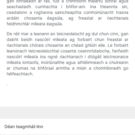
gan bhriseadh ar fáil, rud a chinntíonn malartú sonraí agus
seachadadh cumhachta i bhfíor-am. Ina theannta sin,
ceadaíonn a roghanna saincheaptha comhoiriúnacht trasna
ardáin chosanta éagsúla, ag freastal ar riachtanais
feidhmchlár míleata éagsúla.
De réir mar a leanann an teicneolaíocht ag dul chun cinn, gan
dabht beidh nascóirí míleata ag forbairt chun freastal ar
riachtanais chórais chosanta an chéad ghlúin eile. Le forbairt
leanúnach teicneolaíochtaí cosanta ceannródaíocha, fanfaidh
nascóirí míleata ina ngné riachtanach i dtógáil leictreonaice
míleata iontaofa, inoiriúnaithe agus athléimneach a chuireann
ar chumas na bhfórsaí armtha a misin a chomhlíonadh go
héifeachtach.
.
Déan teagmháil linn