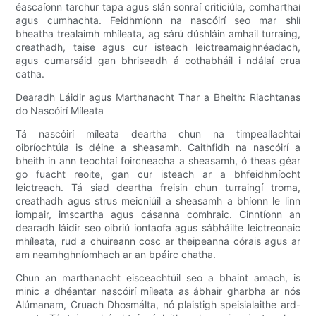
éascaíonn tarchur tapa agus slán sonraí criticiúla, comharthaí
agus cumhachta. Feidhmíonn na nascóirí seo mar shlí
bheatha trealaimh mhíleata, ag sárú dúshláin amhail turraing,
creathadh, taise agus cur isteach leictreamaighnéadach,
agus cumarsáid gan bhriseadh á cothabháil i ndálaí crua
catha.
Dearadh Láidir agus Marthanacht Thar a Bheith: Riachtanas
do Nascóirí Míleata
Tá nascóirí míleata deartha chun na timpeallachtaí
oibríochtúla is déine a sheasamh. Caithfidh na nascóirí a
bheith in ann teochtaí foircneacha a sheasamh, ó theas géar
go fuacht reoite, gan cur isteach ar a bhfeidhmíocht
leictreach. Tá siad deartha freisin chun turraingí troma,
creathadh agus strus meicniúil a sheasamh a bhíonn le linn
iompair, imscartha agus cásanna comhraic. Cinntíonn an
dearadh láidir seo oibriú iontaofa agus sábháilte leictreonaic
mhíleata, rud a chuireann cosc ​​ar theipeanna córais agus ar
am neamhghníomhach ar an bpáirc chatha.
Chun an marthanacht eisceachtúil seo a bhaint amach, is
minic a dhéantar nascóirí míleata as ábhair gharbha ar nós
Alúmanam, Cruach Dhosmálta, nó plaistigh speisialaithe ard-