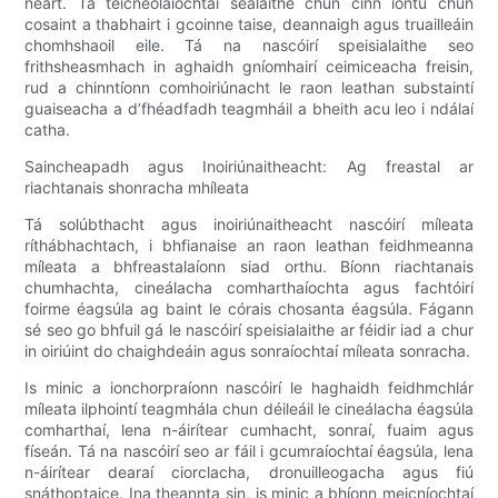
neart. Tá teicneolaíochtaí séalaithe chun cinn iontu chun
cosaint a thabhairt i gcoinne taise, deannaigh agus truailleáin
chomhshaoil ​​​​eile. Tá na nascóirí speisialaithe seo
frithsheasmhach in aghaidh gníomhairí ceimiceacha freisin,
rud a chinntíonn comhoiriúnacht le raon leathan substaintí
guaiseacha a d’fhéadfadh teagmháil a bheith acu leo ​​i ndálaí
catha.
Saincheapadh agus Inoiriúnaitheacht: Ag freastal ar
riachtanais shonracha mhíleata
Tá solúbthacht agus inoiriúnaitheacht nascóirí míleata
ríthábhachtach, i bhfianaise an raon leathan feidhmeanna
míleata a bhfreastalaíonn siad orthu. Bíonn riachtanais
chumhachta, cineálacha comharthaíochta agus fachtóirí
foirme éagsúla ag baint le córais chosanta éagsúla. Fágann
sé seo go bhfuil gá le nascóirí speisialaithe ar féidir iad a chur
in oiriúint do chaighdeáin agus sonraíochtaí míleata sonracha.
Is minic a ionchorpraíonn nascóirí le haghaidh feidhmchlár
míleata ilphointí teagmhála chun déileáil le cineálacha éagsúla
comharthaí, lena n-áirítear cumhacht, sonraí, fuaim agus
físeán. Tá na nascóirí seo ar fáil i gcumraíochtaí éagsúla, lena
n-áirítear dearaí ciorclacha, dronuilleogacha agus fiú
snáthoptaice. Ina theannta sin, is minic a bhíonn meicníochtaí