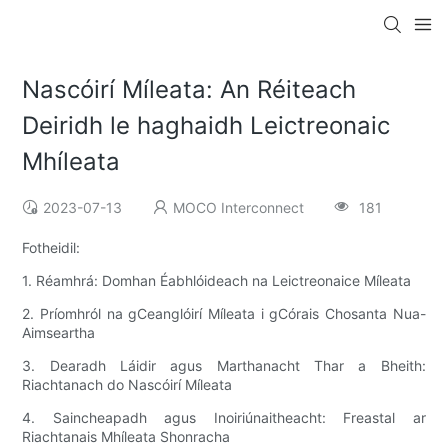
Nascóirí Míleata: An Réiteach
Deiridh le haghaidh Leictreonaic
Mhíleata
2023-07-13
MOCO Interconnect
181
Fotheidil:
1. Réamhrá: Domhan Éabhlóideach na Leictreonaice Míleata
2. Príomhról na gCeanglóirí Míleata i gCórais Chosanta Nua-
Aimseartha
3. Dearadh Láidir agus Marthanacht Thar a Bheith:
Riachtanach do Nascóirí Míleata
4. Saincheapadh agus Inoiriúnaitheacht: Freastal ar
Riachtanais Mhíleata Shonracha