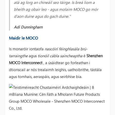
atá ag lorg an chineáil seo táirge. Is breá liom a
bheith ag obair leo - agus molaim MOCO go mór
d'aon duine agus do gach duine."
Adi Dunningham
Maidir le MOCO
Is monaróir iontaofa
nascóirí féinghlasála brú-
tarraingthe
agus
tionóil cábla saincheaptha
é
Shenzhen
MOCO Interconnect
, a úsáidtear go forleathan i
dtionscail ar nós trealaimh leighis, uathoibrithe, tástála
agus tomhais, aeraspáis, agus seirbhíse bia.