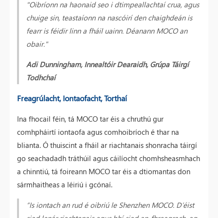
"Oibríonn na haonaid seo i dtimpeallachtaí crua, agus
chuige sin, teastaíonn na nascóirí den chaighdeán is
fearr is féidir linn a fháil uainn. Déanann MOCO an
obair."
Adi Dunningham, Innealtóir Dearaidh, Grúpa Táirgí
Todhchaí
Freagrúlacht, Iontaofacht, Torthaí
Ina fhocail féin, tá MOCO tar éis a chruthú gur
comhpháirtí iontaofa agus comhoibríoch é thar na
blianta. Ó thuiscint a fháil ar riachtanais shonracha táirgí
go seachadadh tráthúil agus cáilíocht chomhsheasmhach
a chinntiú, tá foireann MOCO tar éis a dtiomantas don
sármhaitheas a léiriú i gcónaí.
“Is iontach an rud é oibriú le Shenzhen MOCO. D’éist
siad lenár riachtanais agus bhí siad an-fhreagrach, ag