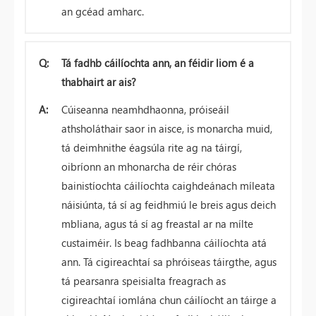
an gcéad amharc.
Q:
Tá fadhb cáilíochta ann, an féidir liom é a
thabhairt ar ais?
A:
Cúiseanna neamhdhaonna, próiseáil
athsholáthair saor in aisce, is monarcha muid,
tá deimhnithe éagsúla rite ag na táirgí,
oibríonn an mhonarcha de réir chóras
bainistíochta cáilíochta caighdeánach míleata
náisiúnta, tá sí ag feidhmiú le breis agus deich
mbliana, agus tá sí ag freastal ar na mílte
custaiméir. Is beag fadhbanna cáilíochta atá
ann. Tá cigireachtaí sa phróiseas táirgthe, agus
tá pearsanra speisialta freagrach as
cigireachtaí iomlána chun cáilíocht an táirge a