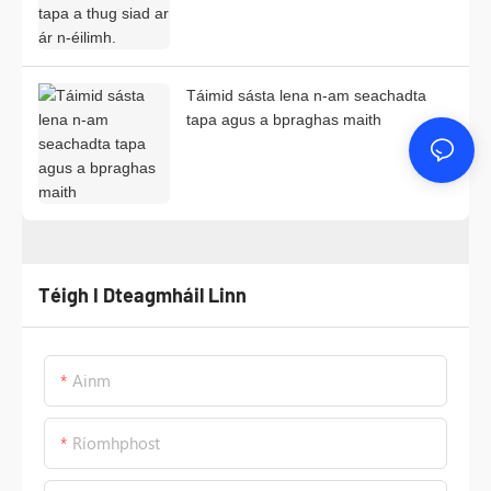
Táimid sásta lena n-am seachadta
tapa agus a bpraghas maith
Téigh I Dteagmháil Linn
Ainm
Ríomhphost