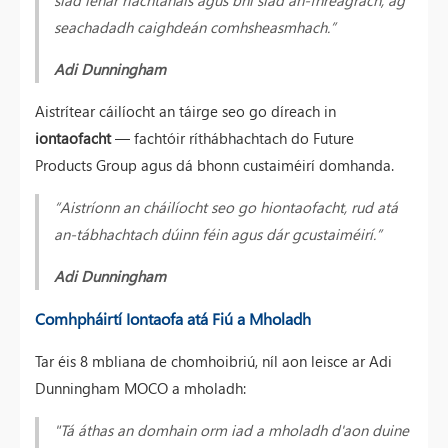
seachadadh caighdeán comhsheasmhach.”
Adi Dunningham
Aistrítear cáilíocht an táirge seo go díreach in
iontaofacht
— fachtóir ríthábhachtach do Future
Products Group agus dá bhonn custaiméirí domhanda.
“Aistríonn an cháilíocht seo go hiontaofacht, rud atá
an-tábhachtach dúinn féin agus dár gcustaiméirí.”
Adi Dunningham
Comhpháirtí Iontaofa atá Fiú a Mholadh
Tar éis 8 mbliana de chomhoibriú, níl aon leisce ar Adi
Dunningham MOCO a mholadh:
"Tá áthas an domhain orm iad a mholadh d'aon duine