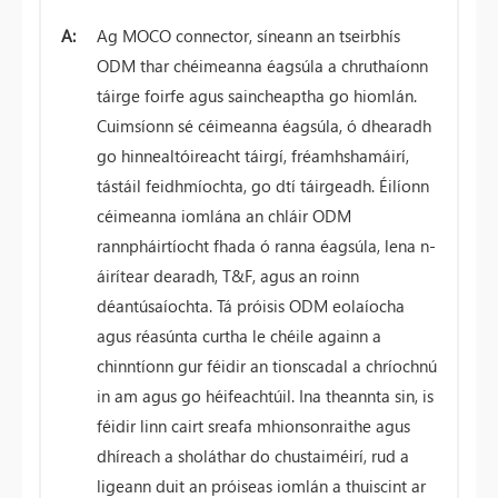
A:
Ag MOCO connector, síneann an tseirbhís
ODM thar chéimeanna éagsúla a chruthaíonn
táirge foirfe agus saincheaptha go hiomlán.
Cuimsíonn sé céimeanna éagsúla, ó dhearadh
go hinnealtóireacht táirgí, fréamhshamáirí,
tástáil feidhmíochta, go dtí táirgeadh. Éilíonn
céimeanna iomlána an chláir ODM
rannpháirtíocht fhada ó ranna éagsúla, lena n-
áirítear dearadh, T&F, agus an roinn
déantúsaíochta. Tá próisis ODM eolaíocha
agus réasúnta curtha le chéile againn a
chinntíonn gur féidir an tionscadal a chríochnú
in am agus go héifeachtúil. Ina theannta sin, is
féidir linn cairt sreafa mhionsonraithe agus
dhíreach a sholáthar do chustaiméirí, rud a
ligeann duit an próiseas iomlán a thuiscint ar