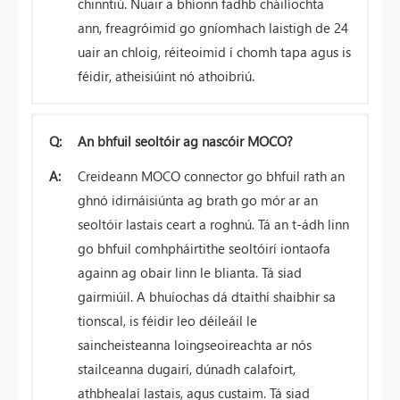
chinntiú. Nuair a bhíonn fadhb cháilíochta
ann, freagróimid go gníomhach laistigh de 24
uair an chloig, réiteoimid í chomh tapa agus is
féidir, atheisiúint nó athoibriú.
Q:
An bhfuil seoltóir ag nascóir MOCO?
A:
Creideann MOCO connector go bhfuil rath an
ghnó idirnáisiúnta ag brath go mór ar an
seoltóir lastais ceart a roghnú. Tá an t-ádh linn
go bhfuil comhpháirtithe seoltóirí iontaofa
againn ag obair linn le blianta. Tá siad
gairmiúil. A bhuíochas dá dtaithí shaibhir sa
tionscal, is féidir leo déileáil le
saincheisteanna loingseoireachta ar nós
stailceanna dugairí, dúnadh calafoirt,
athbhealaí lastais, agus custaim. Tá siad