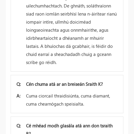
uilechumhachtach. De ghnáth, soláthraíonn
siad raon iomlán seirbhísí lena n-áirítear rianú
iompair intíre, ullmhú doiciméad
loingseoireachta agus onnmhairithe, agus
idirbheartaíocht a dhéanamh ar mhuirir
lastais. A bhuíochas dá gcabhair, is féidir do
chuid earraí a sheachadadh chuig a gceann
scríbe go réidh.
Q:
Cén chuma atá ar an breiseán Sraith K?
A:
Cuma ciorcail thraidisiúnta, cuma diamant,
cuma chearnógach speisialta.
Q:
Cé mhéad modh glasála atá ann don tsraith
B?