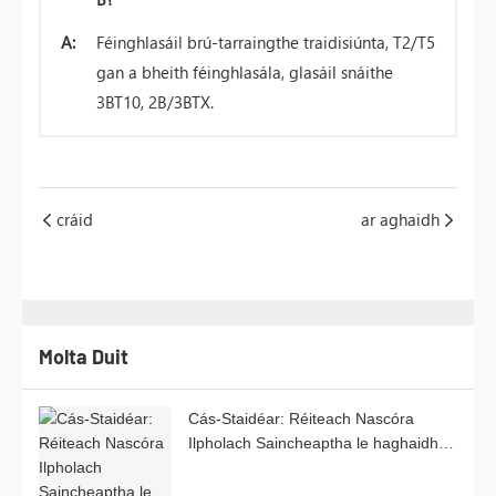
A:
Féinghlasáil brú-tarraingthe traidisiúnta, T2/T5
gan a bheith féinghlasála, glasáil snáithe
3BT10, 2B/3BTX.
cráid
ar aghaidh
Molta Duit
Cás-Staidéar: Réiteach Nascóra
Ilpholach Saincheaptha le haghaidh
Feistí Leighis