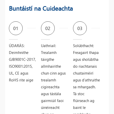
Buntáistí na Cuideachta
01
02
03
ÚDARÁS:
Uathriail:
Solúbthacht:
Deimhnithe
Trealamh
Freagairt thapa
GJB9001C-2017,
táirgthe
agus sholúbtha
ISO9001:2015,
allmhairithe
do riachtanais
UL, CE agus
chun cinn agus
chustaiméirí
RoHS rite aige
trealamh
agus d’athruithe
cigireachta
sa mhargadh.
agus tástála
Tá stoc
gairmiúil faoi
flúirseach ag
úinéireacht
baint le