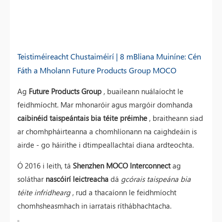
Teistiméireacht Chustaiméirí | 8 mBliana Muiníne: Cén
Fáth a Mholann Future Products Group MOCO
Ag
Future Products Group
, buaileann nuálaíocht le
feidhmíocht. Mar mhonaróir agus margóir domhanda
caibinéid taispeántais bia téite préimhe
, braitheann siad
ar chomhpháirteanna a chomhlíonann na caighdeáin is
airde - go háirithe i dtimpeallachtaí diana ardteochta.
Ó 2016 i leith, tá
Shenzhen MOCO Interconnect
ag
soláthar
nascóirí leictreacha
dá
gcórais taispeána bia
téite infridhearg
, rud a thacaíonn le feidhmíocht
chomhsheasmhach in iarratais ríthábhachtacha.