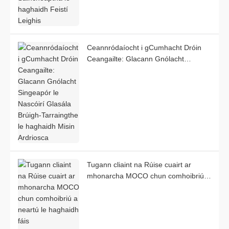
Ceannródaíocht i gCumhacht Dróin
Ceangailte: Glacann Gnólacht
Singeapór le Nascóirí Glasála Brúigh-
Tarraingthe le haghaidh Misin
Ardriosca
Tugann cliaint na Rúise cuairt ar
mhonarcha MOCO chun comhoibriú a
neartú le haghaidh fáis
chomhpháirtigh