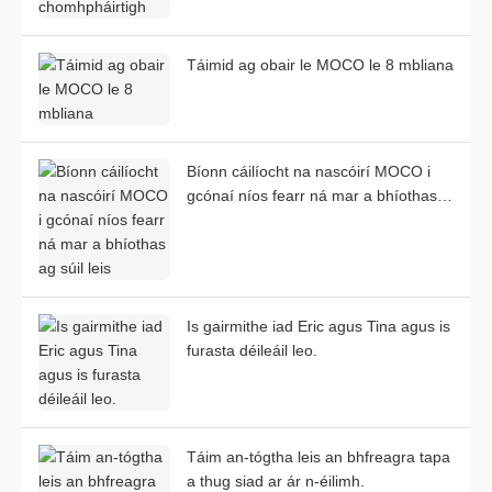
Táimid ag obair le MOCO le 8 mbliana
Bíonn cáilíocht na nascóirí MOCO i
gcónaí níos fearr ná mar a bhíothas
ag súil leis
Is gairmithe iad Eric agus Tina agus is
furasta déileáil leo.
Táim an-tógtha leis an bhfreagra tapa
a thug siad ar ár n-éilimh.