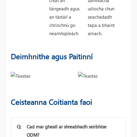
chun an
samhlacha
táirgeadh agus
uilíocha chun
an tástáil a
seachadadh
chríochnú go
tapa a bhaint
neamhspleách
amach.
Deimhnithe agus Paitinní
Ceisteanna Coitianta faoi
Q:
Cad mar gheall ar shreabhadh seirbhíse
ODM?