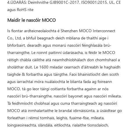
4.ÚDARÁS: Deimhnithe GJB9001C-2017, ISO9001:2015, UL, CE
agus RoHS rite
Maidir le nascóir MOCO
Is fiontar ardteicneolaíochta é Shenzhen MOCO Interconnect
Co., Ltd, a bhfuil beagnach deich mbliana de thaithí aige i
bhforbairt, dearadh agus monarú nascóirí féinghlasála brú-
tharraingthe. Le roinnt paitinní údarásacha, is féidir le MOCO
réitigh chábla cáilithe atá neamhdhíobhálach don chomhshaol a
sholáthar duit. Le 1600 méadar cearnach d'áitreabh le haghaidh
taighde & forbartha agus táirgthe. Faoi bhainistíocht den scoth
agus iarrachtaí móra nuálaíochta le blianta fada ag foireann
MOCO, tá go leor táirgí coitianta forbartha againn ar nós
nascóirí brú-tharraingthe, nascóirí bayonet agus nascóirí míleata.
Tá feidhmíocht chobhsaí agus cuma tharraingteach ag nascóirí
MOCO atá inmhalartaithe le brandaí idirnáisiúnta, a úsáidtear go
forleathan i réimsí tomhais, leighis, fuaime-físe, míleata,
loingseoireachta, slándála, eitlíochta, rialaithe tionsclaíoch,