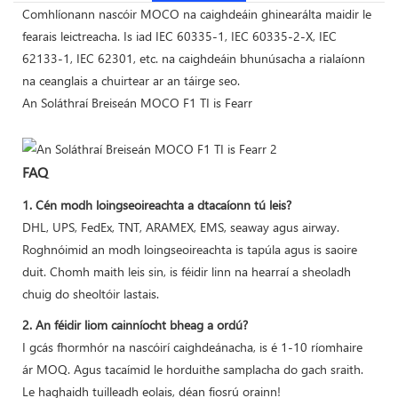
Comhlíonann nascóir MOCO na caighdeáin ghinearálta maidir le
fearais leictreacha. Is iad IEC 60335-1, IEC 60335-2-X, IEC
62133-1, IEC 62301, etc. na caighdeáin bhunúsacha a rialaíonn
na ceanglais a chuirtear ar an táirge seo.
An Soláthraí Breiseán MOCO F1 TI is Fearr
FAQ
1. Cén modh loingseoireachta a dtacaíonn tú leis?
DHL, UPS, FedEx, TNT, ARAMEX, EMS, seaway agus airway.
Roghnóimid an modh loingseoireachta is tapúla agus is saoire
duit. Chomh maith leis sin, is féidir linn na hearraí a sheoladh
chuig do sheoltóir lastais.
2. An féidir liom cainníocht bheag a ordú?
I gcás fhormhór na nascóirí caighdeánacha, is é 1-10 ríomhaire
ár MOQ. Agus tacaímid le horduithe samplacha do gach sraith.
Le haghaidh tuilleadh eolais, déan fiosrú orainn!