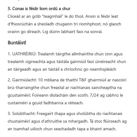
3. Conas is féidir liom ordú a chur
Cliceáil ar an gclib “teagmháil” le do thoil. Ansin is féidir leat
d’fhiosrúchán a sheoladh chugainn trí ríomhphost, nó glaoch
orainn go díreach. Lig dúinn labhairt faoi na sonraí.
Buntáistí
1. UATHRÉIRIÚ: Trealamh táirgthe allmhairithe chun cinn agus
trealamh cigireachta agus tástála gairmiúil faoi úinéireacht chun
an táirgeadh agus an tástáil a chríochnú go neamhspleách
2. Gairmiúlacht: 10 mbliana de thaithí T&F ghairmiúil ar nascóirí
brú-tharraingthe chun freastal ar riachtanais saincheaptha na
gcustaiméirí; Foireann díolacháin den scoth, 7/24 ag cabhrú le
custaiméirí a gcuid fadhbanna a réiteach.
3. Solúbthacht: Freagairt thapa agus sholúbtha do riachtanais
chustaiméirí agus d’athruithe sa mhargadh. Tá stoc flúirseach ag
an tsamhail uilíoch chun seachadadh tapa a bhaint amach.