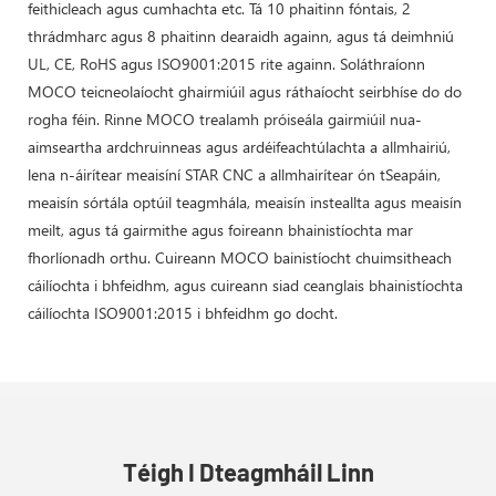
feithicleach agus cumhachta etc. Tá 10 phaitinn fóntais, 2
thrádmharc agus 8 phaitinn dearaidh againn, agus tá deimhniú
UL, CE, RoHS agus ISO9001:2015 rite againn. Soláthraíonn
MOCO teicneolaíocht ghairmiúil agus ráthaíocht seirbhíse do do
rogha féin. Rinne MOCO trealamh próiseála gairmiúil nua-
aimseartha ardchruinneas agus ardéifeachtúlachta a allmhairiú,
lena n-áirítear meaisíní STAR CNC a allmhairítear ón tSeapáin,
meaisín sórtála optúil teagmhála, meaisín insteallta agus meaisín
meilt, agus tá gairmithe agus foireann bhainistíochta mar
fhorlíonadh orthu. Cuireann MOCO bainistíocht chuimsitheach
cáilíochta i bhfeidhm, agus cuireann siad ceanglais bhainistíochta
cáilíochta ISO9001:2015 i bhfeidhm go docht.
Téigh I Dteagmháil Linn