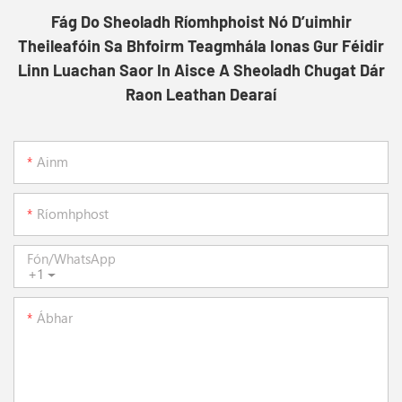
Fág Do Sheoladh Ríomhphoist Nó D’uimhir
Theileafóin Sa Bhfoirm Teagmhála Ionas Gur Féidir
Linn Luachan Saor In Aisce A Sheoladh Chugat Dár
Raon Leathan Dearaí
Ainm
Ríomhphost
Fón/whatsApp
+1
Ábhar