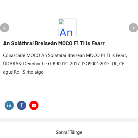
An Soláthraí Breiseán MOCO F1 TI Is Fearr
Cónascaire MOCO An Soláthraí Breiseán MOCO F1 TI is Fearr,
ÚDARÁS: Deimhnithe GJB9001C-2017, ISO9001:2015, UL, CE
agus RoHS rite aige
Sonraí Táirge