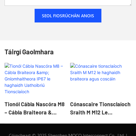
SEOL FIOSRÚCHÁN ANOIS
Táirgí Gaolmhara
Tionól Cábla Nascóra M8
Cónascaire Tionsclaíoch
– Cábla Braiteora &
Sraith M M12 Le
Gníomhaitheora IP67 Le
Haghaidh Braiteora Agus
Haghaidh Uathoibriú
Coscáin
Cóipcheart © 2025 Shenzhen MOCO Interconnect Co., Ltd. |