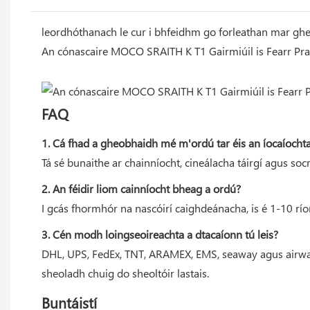
leordhóthanach le cur i bhfeidhm go forleathan mar ghea
An cónascaire MOCO SRAITH K T1 Gairmiúil is Fearr P
FAQ
1. Cá fhad a gheobhaidh mé m'ordú tar éis an íocaíocht
Tá sé bunaithe ar chainníocht, cineálacha táirgí agus so
2. An féidir liom cainníocht bheag a ordú?
I gcás fhormhór na nascóirí caighdeánacha, is é 1-10 rí
3. Cén modh loingseoireachta a dtacaíonn tú leis?
DHL, UPS, FedEx, TNT, ARAMEX, EMS, seaway agus airway. 
sheoladh chuig do sheoltóir lastais.
Buntáistí