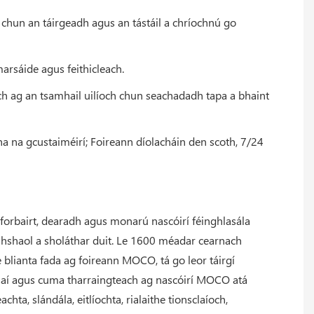
 chun an táirgeadh agus an tástáil a chríochnú go
umarsáide agus feithicleach.
ach ag an tsamhail uilíoch chun seachadadh tapa a bhaint
ha na gcustaiméirí; Foireann díolacháin den scoth, 7/24
hforbairt, dearadh agus monarú nascóirí féinghlasála
omhshaol a sholáthar duit. Le 1600 méadar cearnach
 blianta fada ag foireann MOCO, tá go leor táirgí
bhsaí agus cuma tharraingteach ag nascóirí MOCO atá
chta, slándála, eitlíochta, rialaithe tionsclaíoch,