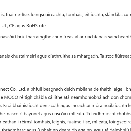
his, fuaime-físe, loingseoireachta, tomhais, eitlíochta, slándála, c
UL, CE agus RoHS rite
 nascóirí brú-tharraingthe chun freastal ar riachtanais saincheapt
tanais chustaiméirí agus d’athruithe sa mhargadh. Tá stoc flúirse
ect Co., Ltd, a bhfuil beagnach deich mbliana de thaithí aige i b
dir le MOCO réitigh chábla cáilithe atá neamhdhíobhálach don ch
. Faoi bhainistíocht den scoth agus iarrachtaí móra nuálaíochta le
gthe, nascóirí bayonet agus nascóirí míleata. Tá feidhmíocht cho
leathan i réimsí tomhais, leighis, fuaime-físe, míleata, loingseoirea
, 2 thrádmharc agus 8 phaitinn dearaidh againn, agus tá deimhniú