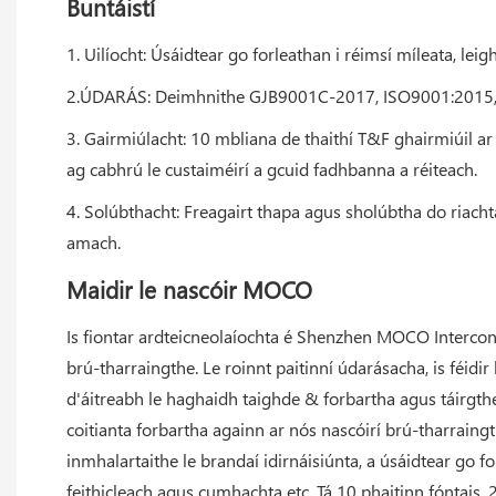
Buntáistí
1. Uilíocht: Úsáidtear go forleathan i réimsí míleata, leig
2.ÚDARÁS: Deimhnithe GJB9001C-2017, ISO9001:2015, 
3. Gairmiúlacht: 10 mbliana de thaithí T&F ghairmiúil ar
ag cabhrú le custaiméirí a gcuid fadhbanna a réiteach.
4. Solúbthacht: Freagairt thapa agus sholúbtha do riach
amach.
Maidir le nascóir MOCO
Is fiontar ardteicneolaíochta é Shenzhen MOCO Interconn
brú-tharraingthe. Le roinnt paitinní údarásacha, is féi
d'áitreabh le haghaidh taighde & forbartha agus táirgthe
coitianta forbartha againn ar nós nascóirí brú-tharrain
inmhalartaithe le brandaí idirnáisiúnta, a úsáidtear go for
feithicleach agus cumhachta etc. Tá 10 phaitinn fóntais