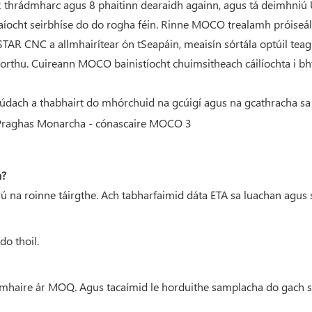
, 2 thrádmharc agus 8 phaitinn dearaidh againn, agus tá deimhniú
aíocht seirbhíse do do rogha féin. Rinne MOCO trealamh próiseá
 STAR CNC a allmhairítear ón tSeapáin, meaisín sórtála optúil teag
orthu. Cuireann MOCO bainistíocht chuimsitheach cáilíochta i bh
lúdach a thabhairt do mhórchuid na gcúigí agus na gcathracha sa tí
a?
crú na roinne táirgthe. Ach tabharfaimid dáta ETA sa luachan agus
do thoil.
omhaire ár MOQ. Agus tacaímid le horduithe samplacha do gach sra