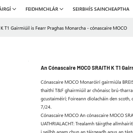
ÁIRGÍ
FEIDHMCHLÁR
SEIRBHÍS SAINCHEAPTHA
 T1 Gairmiúil is Fearr Praghas Monarcha - cónascaire MOCO
An Cónascaire MOCO SRAITH K T1 Gairm
Cónascaire MOCO Monaróirí gairmiúla BREI
thaithí T&F ghairmiúil ar chónaisc brú-tharra
gcustaiméirí; Foireann díolacháin den scoth, 
7/24.
Cónascaire MOCO An cónascaire MOCO SRAIT
UATHRIALACHT: Trealamh táirgthe allmhairith
i seilbh agam chun an táirgeadh agus an tás