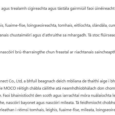
agus trealamh cigireachta agus tástála gairmiúil faoi úinéireacht
his, fuaime-físe, loingseoireachta, tomhais, eitlíochta, slándála, c
tanais chustaiméirí agus d’athruithe sa mhargadh. Tá stoc flúirse
 nascóirí brú-tharraingthe chun freastal ar riachtanais saincheapt
ect Co., Ltd, a bhfuil beagnach deich mbliana de thaithí aige i b
dir le MOCO réitigh chábla cáilithe atá neamhdhíobhálach don ch
. Faoi bhainistíocht den scoth agus iarrachtaí móra nuálaíochta le
gthe, nascóirí bayonet agus nascóirí míleata. Tá feidhmíocht cho
leathan i réimsí tomhais, leighis, fuaime-físe, míleata, loingseoirea