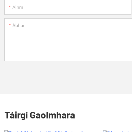
Ainm
Ábhar
Táirgí Gaolmhara