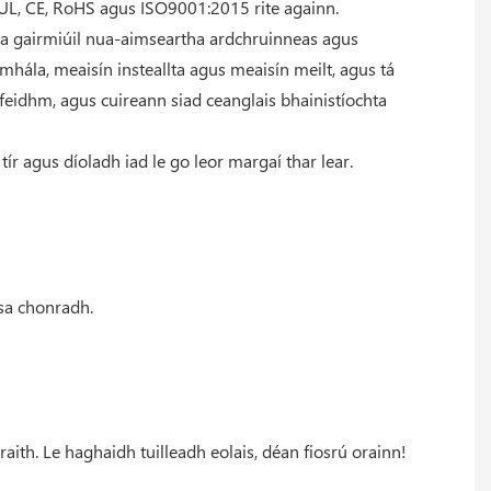
 UL, CE, RoHS agus ISO9001:2015 rite againn.
la gairmiúil nua-aimseartha ardchruinneas agus
mhála, meaisín insteallta agus meaisín meilt, agus tá
feidhm, agus cuireann siad ceanglais bhainistíochta
r agus díoladh iad le go leor margaí thar lear.
 sa chonradh.
ith. Le haghaidh tuilleadh eolais, déan fiosrú orainn!