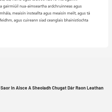
la gairmiúil nua-aimseartha ardchruinneas agus
mhála, meaisín insteallta agus meaisín meilt, agus tá
feidhm, agus cuireann siad ceanglais bhainistíochta
 Saor In Aisce A Sheoladh Chugat Dár Raon Leathan