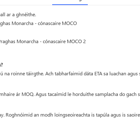
ll ar a ghnéithe.
raghas Monarcha - cónascaire MOCO
a?
crú na roinne táirgthe. Ach tabharfaimid dáta ETA sa luachan agus
omhaire ár MOQ. Agus tacaímid le horduithe samplacha do gach sra
Roghnóimid an modh loingseoireachta is tapúla agus is saoire dui