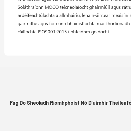
Soláthraíonn MOCO teicneolaíocht ghairmiúil agus ráth
ardéifeachtúlachta a allmhairiú, lena n-áirítear meaisíní
gairmithe agus foireann bhainistíochta mar fhorlíonadh 
cáilíochta ISO9001:2015 i bhfeidhm go docht.
Fág Do Sheoladh Ríomhphoist Nó D’uimhir Theileaf