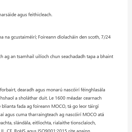
umarsáide agus feithicleach.
ha na gcustaiméirí; Foireann díolacháin den scoth, 7/24
ach ag an tsamhail uilíoch chun seachadadh tapa a bhaint
hforbairt, dearadh agus monarú nascóirí féinghlasála
omhshaol a sholáthar duit. Le 1600 méadar cearnach
 blianta fada ag foireann MOCO, tá go leor táirgí
bhsaí agus cuma tharraingteach ag nascóirí MOCO atá
chta, slándála, eitlíochta, rialaithe tionsclaíoch,
 UL, CE, RoHS agus ISO9001:2015 rite againn.