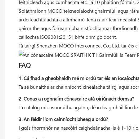
feithicleach agus cumhachta etc. Tá 10 phaitinn fóntais
Soláthraíonn MOCO teicneolaíocht ghairmiúil agus ráth
ardéifeachtúlachta a allmhairiú, lena n-áirítear meaisíní
gairmithe agus foireann bhainistíochta mar fhorlíonadh 
cáilíochta ISO9001:2015 i bhfeidhm go docht.
Tá táirgí Shenzhen MOCO Interconnect Co., Ltd. tar éis c
FAQ
1. Cá fhad a gheobhaidh mé m'ordú tar éis an íocaíocht
Tá sé bunaithe ar chainníocht, cineálacha táirgí agus so
2. Conas a roghnaím cónascaire atá oiriúnach domsa?
Tá catalóg mionsonraithe againn, déan teagmháil linn le 
3. An féidir liom cainníocht bheag a ordú?
I gcás fhormhór na nascóirí caighdeánacha, is é 1-10 rí