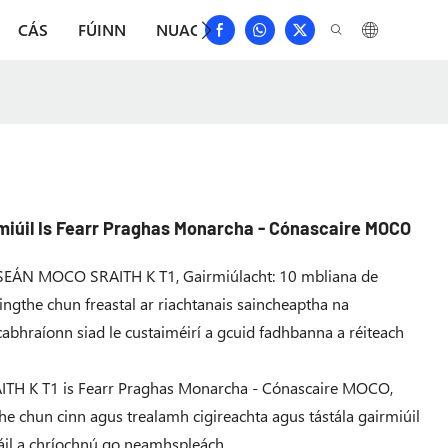
CÁS
FÚINN
NUACHT
ÍOSLÓDÁIL
DÉAN TEAG
iúil Is Fearr Praghas Monarcha - Cónascaire MOCO
SEÁN MOCO SRAITH K T1, Gairmiúlacht: 10 mbliana de
ingthe chun freastal ar riachtanais saincheaptha na
cabhraíonn siad le custaiméirí a gcuid fadhbanna a réiteach
H K T1 is Fearr Praghas Monarcha - Cónascaire MOCO,
e chun cinn agus trealamh cigireachta agus tástála gairmiúil
táil a chríochnú go neamhspleách