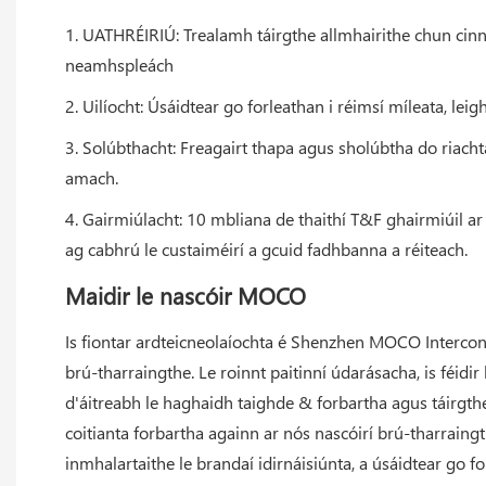
1. UATHRÉIRIÚ: Trealamh táirgthe allmhairithe chun cinn 
neamhspleách
2. Uilíocht: Úsáidtear go forleathan i réimsí míleata, leig
3. Solúbthacht: Freagairt thapa agus sholúbtha do riach
amach.
4. Gairmiúlacht: 10 mbliana de thaithí T&F ghairmiúil ar
ag cabhrú le custaiméirí a gcuid fadhbanna a réiteach.
Maidir le nascóir MOCO
Is fiontar ardteicneolaíochta é Shenzhen MOCO Interconn
brú-tharraingthe. Le roinnt paitinní údarásacha, is féi
d'áitreabh le haghaidh taighde & forbartha agus táirgthe
coitianta forbartha againn ar nós nascóirí brú-tharrain
inmhalartaithe le brandaí idirnáisiúnta, a úsáidtear go for