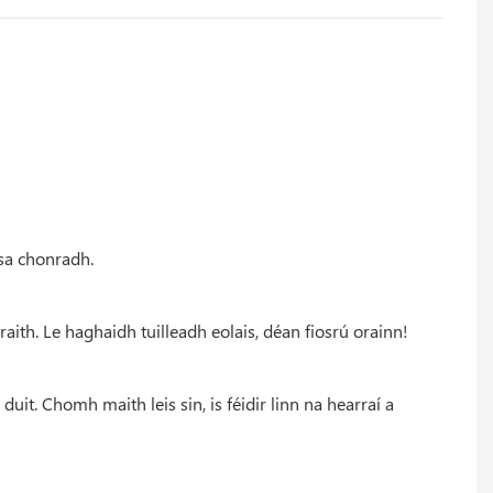
 sa chonradh.
ith. Le haghaidh tuilleadh eolais, déan fiosrú orainn!
t. Chomh maith leis sin, is féidir linn na hearraí a