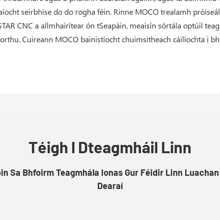
aíocht seirbhíse do do rogha féin. Rinne MOCO trealamh próiseá
 STAR CNC a allmhairítear ón tSeapáin, meaisín sórtála optúil teag
orthu. Cuireann MOCO bainistíocht chuimsitheach cáilíochta i bh
Téigh I Dteagmháil Linn
óin Sa Bhfoirm Teagmhála Ionas Gur Féidir Linn Luachan
Dearaí