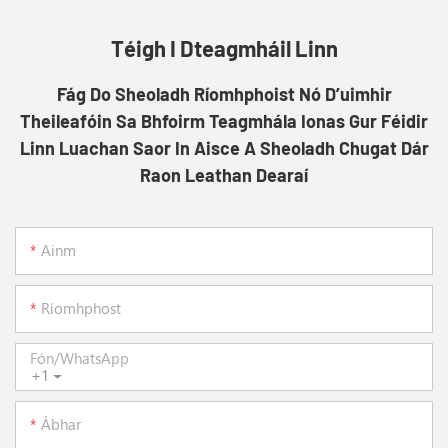
Téigh I Dteagmháil Linn
Fág Do Sheoladh Ríomhphoist Nó D’uimhir
Theileafóin Sa Bhfoirm Teagmhála Ionas Gur Féidir
Linn Luachan Saor In Aisce A Sheoladh Chugat Dár
Raon Leathan Dearaí
Ainm
Ríomhphost
Fón/whatsApp
+1
Ábhar