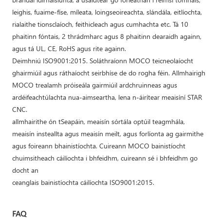
leighis, fuaime-físe, míleata, loingseoireachta, slándála, eitlíochta,
rialaithe tionsclaíoch, feithicleach agus cumhachta etc. Tá 10
phaitinn fóntais, 2 thrádmharc agus 8 phaitinn dearaidh againn,
agus tá UL, CE, RoHS agus rite againn.
Deimhniú ISO9001:2015. Soláthraíonn MOCO teicneolaíocht
ghairmiúil agus ráthaíocht seirbhíse de do rogha féin. Allmhairigh
MOCO trealamh próiseála gairmiúil ardchruinneas agus
ardéifeachtúlachta nua-aimseartha, lena n-áirítear meaisíní STAR
CNC.
allmhairithe ón tSeapáin, meaisín sórtála optúil teagmhála,
meaisín insteallta agus meaisín meilt, agus forlíonta ag gairmithe
agus foireann bhainistíochta. Cuireann MOCO bainistíocht
chuimsitheach cáilíochta i bhfeidhm, cuireann sé i bhfeidhm go
docht an
ceanglais bainistíochta cáilíochta ISO9001:2015.
FAQ