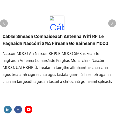
Cáblaí Síneadh Comhaiseach Antenna Wifi RF Le
Haghaidh Nascóirí SMA Fireann Go Baineann MOCO
Nascóir MOCO An Nascóir RF PCB MOCO SMB is Fearr le
haghaidh Antenna Cumarsáide Praghas Monarcha - Nascóir
MOCO, UATHRÉIRIÚ: Trealamh táirgthe allmhairithe chun cinn
agus trealamh cigireachta agus tástála gairmiúil i seilbh againn
chun an táirgeadh agus an tástáil a chríochnú go neamhspleách.