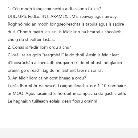
1. Cén modh loingseoireachta a dtacaíonn tú leis?
DHL, UPS, FedEx, TNT, ARAMEX, EMS, seaway agus airway.
Roghnóimid an modh loingseoireachta is tapúla agus is saoire
duit. Chomh maith leis sin, is féidir linn na hearraí a sheoladh
chuig do sheoltóir lastais.
2. Conas is féidir liom ordú a chur
Cliceáil ar an gclib “teagmháil” le do thoil. Ansin is féidir leat
d’fhiosrúchán a sheoladh chugainn trí ríomhphost, nó glaoch
orainn go díreach. Lig dúinn labhairt faoi na sonraí.
3. An féidir liom cainníocht bheag a ordú?
I gcás fhormhór na nascóirí caighdeánacha, is é 1-10 ríomhaire
ár MOQ. Agus tacaímid le horduithe samplacha do gach sraith.
Le haghaidh tuilleadh eolais, déan fiosrú orainn!