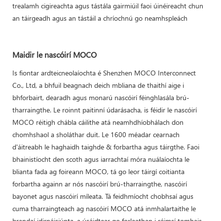
trealamh cigireachta agus tástála gairmiúil faoi úinéireacht chun
an táirgeadh agus an tástáil a chríochnú go neamhspleách
Maidir le nascóirí MOCO
Is fiontar ardteicneolaíochta é Shenzhen MOCO Interconnect
Co., Ltd, a bhfuil beagnach deich mbliana de thaithí aige i
bhforbairt, dearadh agus monarú nascóirí féinghlasála brú-
tharraingthe. Le roinnt paitinní údarásacha, is féidir le nascóirí
MOCO réitigh chábla cáilithe atá neamhdhíobhálach don
chomhshaol a sholáthar duit. Le 1600 méadar cearnach
d'áitreabh le haghaidh taighde & forbartha agus táirgthe. Faoi
bhainistíocht den scoth agus iarrachtaí móra nuálaíochta le
blianta fada ag foireann MOCO, tá go leor táirgí coitianta
forbartha againn ar nós nascóirí brú-tharraingthe, nascóirí
bayonet agus nascóirí míleata. Tá feidhmíocht chobhsaí agus
cuma tharraingteach ag nascóirí MOCO atá inmhalartaithe le
brandaí idirnáisiúnta, a úsáidtear go forleathan i réimsí tomhais,