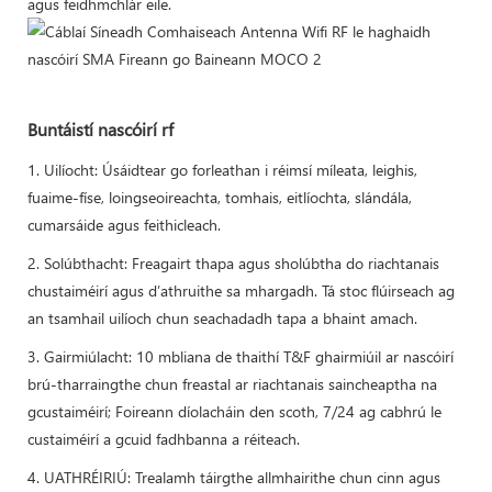
agus feidhmchlár eile.
Buntáistí nascóirí rf
1. Uilíocht: Úsáidtear go forleathan i réimsí míleata, leighis,
fuaime-físe, loingseoireachta, tomhais, eitlíochta, slándála,
cumarsáide agus feithicleach.
2. Solúbthacht: Freagairt thapa agus sholúbtha do riachtanais
chustaiméirí agus d’athruithe sa mhargadh. Tá stoc flúirseach ag
an tsamhail uilíoch chun seachadadh tapa a bhaint amach.
3. Gairmiúlacht: 10 mbliana de thaithí T&F ghairmiúil ar nascóirí
brú-tharraingthe chun freastal ar riachtanais saincheaptha na
gcustaiméirí; Foireann díolacháin den scoth, 7/24 ag cabhrú le
custaiméirí a gcuid fadhbanna a réiteach.
4. UATHRÉIRIÚ: Trealamh táirgthe allmhairithe chun cinn agus