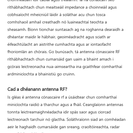
ríthábhachtach chun meaitseáil impedance a choinneáil agus
cobhsaíocht mheicniúil láidir á soláthar acu chun tosca
comhshaoil ​​​​amhail creathadh nó luaineachtaí teochta a
sheasamh. Bíonn tionchar suntasach ag na roghanna dearaidh a
dhéantar maidir le hábhair, geoiméadracht agus sciath ar
éifeachtúlacht an aistrithe cumhachta agus ar iontaofacht
fhoriomlán an chórais. Go bunúsach, tá antenna cónascaire RF
ríthábhachtach chun cumarsáid gan uaim a bhaint amach i
gcórais leictreonacha nua-aimseartha ina gcaithfear comharthaí
ardminicíochta a bhainistiú go cruinn.
Cad a dhéanann antenna RF?
Is gléas é antenna cónascaire rf a úsáidtear chun comharthaí
minicíochta raidió a tharchur agus a fháil. Ceanglaíonn antennas
tonnta leictreamaighnéadacha idir spás saor agus ciorcad
leictreonach tarchuir nó glactha. Soláthraíonn siad an comhéadan
aeir le haghaidh cumarsáide gan sreang, craoltóireachta, radar