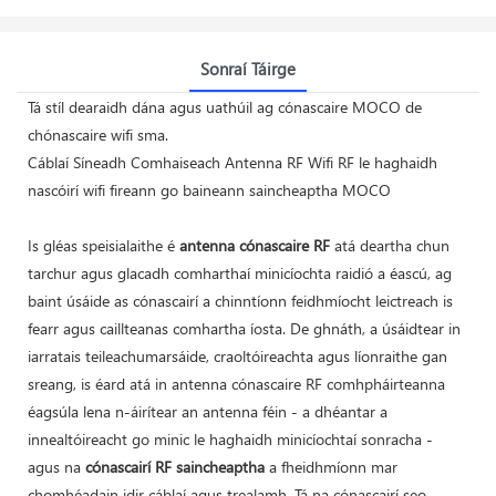
Sonraí Táirge
Tá stíl dearaidh dána agus uathúil ag cónascaire MOCO de
chónascaire wifi sma.
Cáblaí Síneadh Comhaiseach Antenna RF Wifi RF le haghaidh
nascóirí wifi fireann go baineann saincheaptha MOCO
Is gléas speisialaithe é
antenna cónascaire RF
atá deartha chun
tarchur agus glacadh comharthaí minicíochta raidió a éascú, ag
baint úsáide as cónascairí a chinntíonn feidhmíocht leictreach is
fearr agus caillteanas comhartha íosta. De ghnáth, a úsáidtear in
iarratais teileachumarsáide, craoltóireachta agus líonraithe gan
sreang, is éard atá in antenna cónascaire RF comhpháirteanna
éagsúla lena n-áirítear an antenna féin - a dhéantar a
innealtóireacht go minic le haghaidh minicíochtaí sonracha -
agus na
cónascairí RF saincheaptha
a fheidhmíonn mar
chomhéadain idir cáblaí agus trealamh. Tá na cónascairí seo