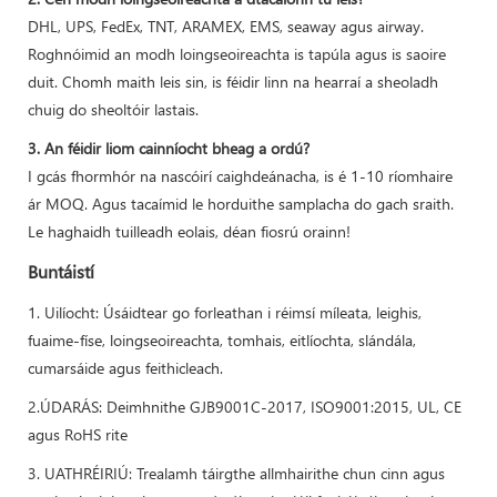
DHL, UPS, FedEx, TNT, ARAMEX, EMS, seaway agus airway.
Roghnóimid an modh loingseoireachta is tapúla agus is saoire
duit. Chomh maith leis sin, is féidir linn na hearraí a sheoladh
chuig do sheoltóir lastais.
3. An féidir liom cainníocht bheag a ordú?
I gcás fhormhór na nascóirí caighdeánacha, is é 1-10 ríomhaire
ár MOQ. Agus tacaímid le horduithe samplacha do gach sraith.
Le haghaidh tuilleadh eolais, déan fiosrú orainn!
Buntáistí
1. Uilíocht: Úsáidtear go forleathan i réimsí míleata, leighis,
fuaime-físe, loingseoireachta, tomhais, eitlíochta, slándála,
cumarsáide agus feithicleach.
2.ÚDARÁS: Deimhnithe GJB9001C-2017, ISO9001:2015, UL, CE
agus RoHS rite
3. UATHRÉIRIÚ: Trealamh táirgthe allmhairithe chun cinn agus