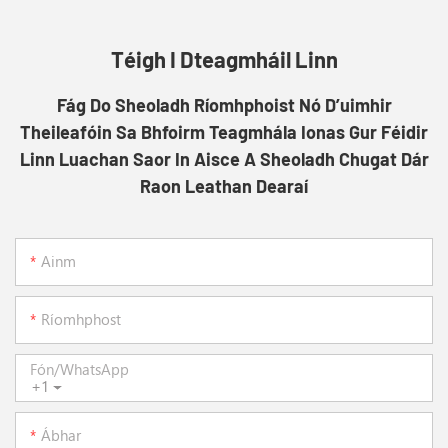
Téigh I Dteagmháil Linn
Fág Do Sheoladh Ríomhphoist Nó D’uimhir
Theileafóin Sa Bhfoirm Teagmhála Ionas Gur Féidir
Linn Luachan Saor In Aisce A Sheoladh Chugat Dár
Raon Leathan Dearaí
Ainm
Ríomhphost
Fón/whatsApp
+1
Ábhar