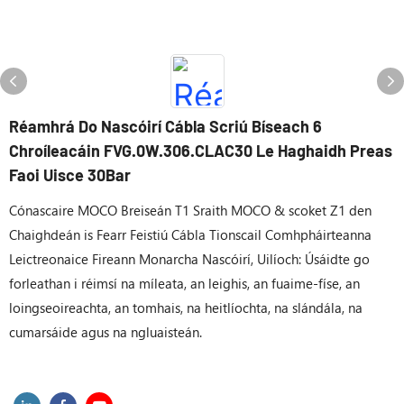
Réamhrá Do Nascóirí Cábla Scriú Bíseach 6
Chroíleacáin FVG.0W.306.CLAC30 Le Haghaidh Preas
Faoi Uisce 30Bar
Cónascaire MOCO Breiseán T1 Sraith MOCO & scoket Z1 den
Chaighdeán is Fearr Feistiú Cábla Tionscail Comhpháirteanna
Leictreonaice Fireann Monarcha Nascóirí, Uilíoch: Úsáidte go
forleathan i réimsí na míleata, an leighis, an fuaime-físe, an
loingseoireachta, an tomhais, na heitlíochta, na slándála, na
cumarsáide agus na ngluaisteán.