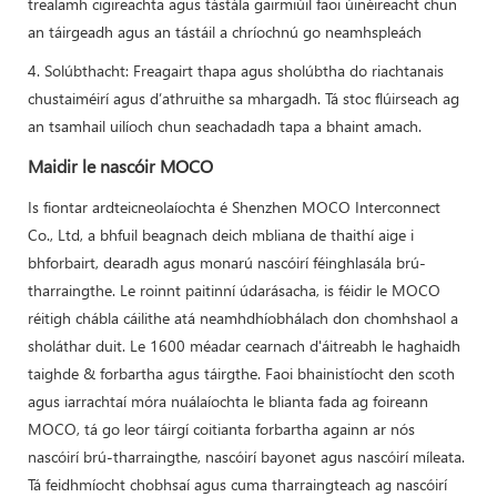
trealamh cigireachta agus tástála gairmiúil faoi úinéireacht chun
an táirgeadh agus an tástáil a chríochnú go neamhspleách
4. Solúbthacht: Freagairt thapa agus sholúbtha do riachtanais
chustaiméirí agus d’athruithe sa mhargadh. Tá stoc flúirseach ag
an tsamhail uilíoch chun seachadadh tapa a bhaint amach.
Maidir le nascóir MOCO
Is fiontar ardteicneolaíochta é Shenzhen MOCO Interconnect
Co., Ltd, a bhfuil beagnach deich mbliana de thaithí aige i
bhforbairt, dearadh agus monarú nascóirí féinghlasála brú-
tharraingthe. Le roinnt paitinní údarásacha, is féidir le MOCO
réitigh chábla cáilithe atá neamhdhíobhálach don chomhshaol a
sholáthar duit. Le 1600 méadar cearnach d'áitreabh le haghaidh
taighde & forbartha agus táirgthe. Faoi bhainistíocht den scoth
agus iarrachtaí móra nuálaíochta le blianta fada ag foireann
MOCO, tá go leor táirgí coitianta forbartha againn ar nós
nascóirí brú-tharraingthe, nascóirí bayonet agus nascóirí míleata.
Tá feidhmíocht chobhsaí agus cuma tharraingteach ag nascóirí