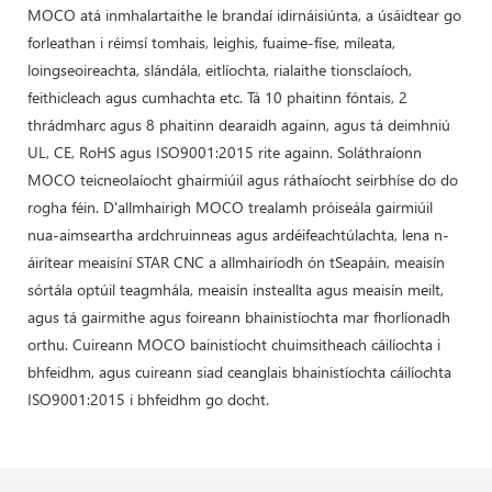
MOCO atá inmhalartaithe le brandaí idirnáisiúnta, a úsáidtear go
forleathan i réimsí tomhais, leighis, fuaime-físe, míleata,
loingseoireachta, slándála, eitlíochta, rialaithe tionsclaíoch,
feithicleach agus cumhachta etc. Tá 10 phaitinn fóntais, 2
thrádmharc agus 8 phaitinn dearaidh againn, agus tá deimhniú
UL, CE, RoHS agus ISO9001:2015 rite againn. Soláthraíonn
MOCO teicneolaíocht ghairmiúil agus ráthaíocht seirbhíse do do
rogha féin. D'allmhairigh MOCO trealamh próiseála gairmiúil
nua-aimseartha ardchruinneas agus ardéifeachtúlachta, lena n-
áirítear meaisíní STAR CNC a allmhairíodh ón tSeapáin, meaisín
sórtála optúil teagmhála, meaisín insteallta agus meaisín meilt,
agus tá gairmithe agus foireann bhainistíochta mar fhorlíonadh
orthu. Cuireann MOCO bainistíocht chuimsitheach cáilíochta i
bhfeidhm, agus cuireann siad ceanglais bhainistíochta cáilíochta
ISO9001:2015 i bhfeidhm go docht.