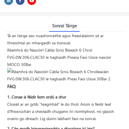
Sonraí Táirge
Tá an táirge seo nuashonraithe agus freastalaíonn sé ar
threochtaí an mhargaidh sa tionscal.
Réamhrá do Nascóirí Cábla Scriú Bíseach 6 Chroí
FVG.0W.306.CLAC30 le haghaidh Preasa Faoi Uisce nascóir
MOCO 30Bar
FAQ
1. Conas is féidir liom ordú a chur
Cliceáil ar an gclib “teagmháil” le do thoil. Ansin is féidir leat
d’fhiosrúchán a sheoladh chugainn trí ríomhphost, nó glaoch
orainn go díreach. Lig dúinn labhairt faoi na sonraí.
2. Cén modh loingseoireachta a dtacaíonn tú leis?