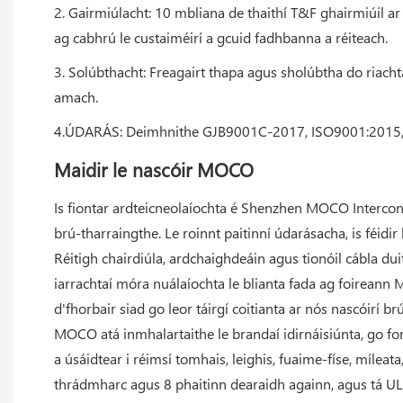
2. Gairmiúlacht: 10 mbliana de thaithí T&F ghairmiúil ar
ag cabhrú le custaiméirí a gcuid fadhbanna a réiteach.
3. Solúbthacht: Freagairt thapa agus sholúbtha do riach
amach.
4.ÚDARÁS: Deimhnithe GJB9001C-2017, ISO9001:2015, 
Maidir le nascóir MOCO
Is fiontar ardteicneolaíochta é Shenzhen MOCO Interconn
brú-tharraingthe. Le roinnt paitinní údarásacha, is féidi
Réitigh chairdiúla, ardchaighdeáin agus tionóil cábla du
iarrachtaí móra nuálaíochta le blianta fada ag foireann M
d'fhorbair siad go leor táirgí coitianta ar nós nascóirí
MOCO atá inmhalartaithe le brandaí idirnáisiúnta, go fo
a úsáidtear i réimsí tomhais, leighis, fuaime-físe, míleata
thrádmharc agus 8 phaitinn dearaidh againn, agus tá UL,