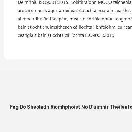
Deimhniú ISO9001:2015. Soláthraíonn MOCO teicneolaíoc
ardchruinneas agus ardéifeachtúlachta nua-aimseartha, 
allmhairithe ón tSeapáin, meaisín sórtála optúil teagmh
bainistíocht chuimsitheach cáilíochta i bhfeidhm, cuire
ceanglais bainistíochta cáilíochta ISO9001:2015.
Fág Do Sheoladh Ríomhphoist Nó D’uimhir Theileaf