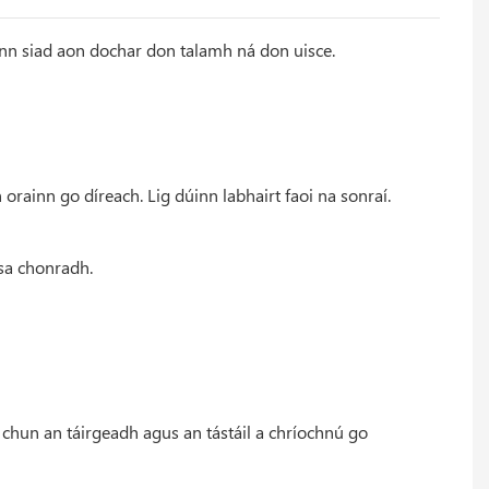
nann siad aon dochar don talamh ná don uisce.
 orainn go díreach. Lig dúinn labhairt faoi na sonraí.
 sa chonradh.
 chun an táirgeadh agus an tástáil a chríochnú go