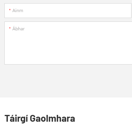
Ainm
Ábhar
Táirgí Gaolmhara