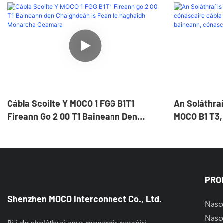
Cábla Scoilte Y MOCO 1 FGG B1T1
An Soláthraí
Fireann Go 2 00 T1 Baineann Den
MOCO B1 T3,
Chaighdeán Is Fearr Le Haghaidh
Tharraingthe
Monarcha Ceamara
Baineann, Có
Uillinn Dheis
PRO
Shenzhen MOCO Interconnect Co., Ltd.
Nascó
Nascó
Bí i do sholáthraí agus monaróir nascóirí