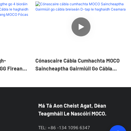
gh-
Cónascaire Cábla Cumhachta MOCO
FGG Fireann
Saincheaptha Gairmiúil Go Cábla
Cábla Le
Breiseán D-Tap Le Haghaidh Ceamara
ch
OCO Fócas
Má Tá Aon Cheist Agat, Déan
Teagmháil Le Nascóirí MOCO.
TEL: +86 -134 1096 6347