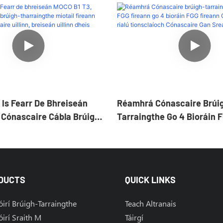
 Is Fearr De Bhreiseán
Réamhrá Cónascaire Brúi
 Cónascaire Cábla Brúigh-
Tarraingthe Go 4 Bioráin 
 Miotail Fireann
Go 4 Bioráin FGG Fireann 
nascaire Uillinn, Breiseán
Haghaidh Rialú Tionsclaío
Cónascaire Gan Sreang M
DUCTS
QUICK LINKS
irí Brúigh-Tarraingthe
Teach Altranais
irí Sraith M
Táirgí