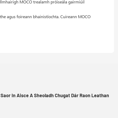
Allmhairigh MOCO trealamh próiseála gairmiúil
rmithe agus foireann bhainistíochta. Cuireann MOCO
 Saor In Aisce A Sheoladh Chugat Dár Raon Leathan