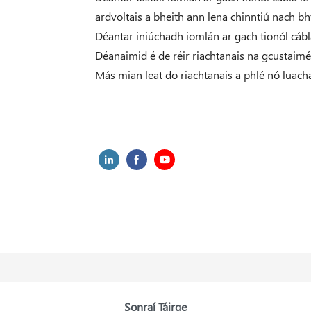
ardvoltais a bheith ann lena chinntiú nach b
Déantar iniúchadh iomlán ar gach tionól cábl
Déanaimid é de réir riachtanais na gcustaiméi
Más mian leat do riachtanais a phlé nó luacha
Sonraí Táirge