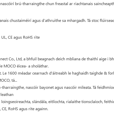
 nascóirí brú-tharraingthe chun freastal ar riachtanais saincheapt
tanais chustaiméirí agus d’athruithe sa mhargadh. Tá stoc flúirse
UL, CE agus RoHS rite
ect Co., Ltd, a bhfuil beagnach deich mbliana de thaithí aige i b
r le MOCO éicea- a sholáthar.
it. Le 1600 méadar cearnach d'áitreabh le haghaidh taighde & forb
OCO, tá...
 brú-tharraingthe, nascóir bayonet agus nascóir míleata. Tá feidhm
rleathan
, loingseoireachta, slándála, eitlíochta, rialaithe tionsclaíoch, fei
 CE, RoHS agus rite againn.