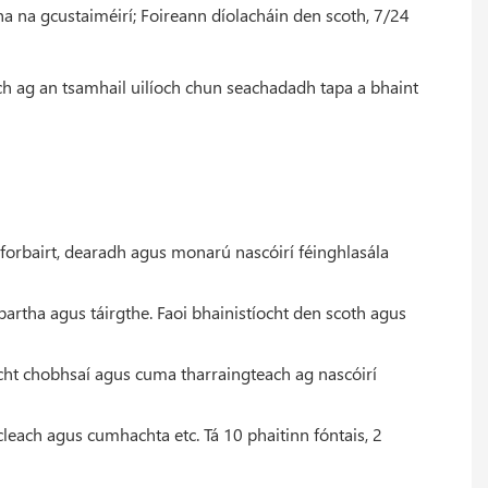
ha na gcustaiméirí; Foireann díolacháin den scoth, 7/24
ach ag an tsamhail uilíoch chun seachadadh tapa a bhaint
hforbairt, dearadh agus monarú nascóirí féinghlasála
artha agus táirgthe. Faoi bhainistíocht den scoth agus
íocht chobhsaí agus cuma tharraingteach ag nascóirí
thicleach agus cumhachta etc. Tá 10 phaitinn fóntais, 2