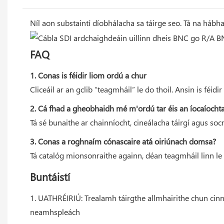
Níl aon substaintí díobhálacha sa táirge seo. Tá na hábh
FAQ
1. Conas is féidir liom ordú a chur
Cliceáil ar an gclib “teagmháil” le do thoil. Ansin is féi
2. Cá fhad a gheobhaidh mé m'ordú tar éis an íocaíocht
Tá sé bunaithe ar chainníocht, cineálacha táirgí agus so
3. Conas a roghnaím cónascaire atá oiriúnach domsa?
Tá catalóg mionsonraithe againn, déan teagmháil linn le 
Buntáistí
1. UATHRÉIRIÚ: Trealamh táirgthe allmhairithe chun cinn 
neamhspleách