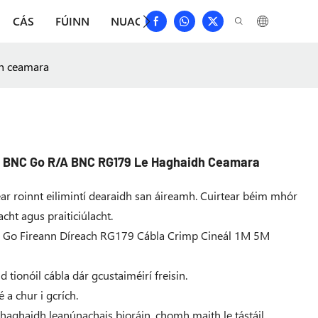
CÁS
FÚINN
NUACHT
ÍOSLÓDÁIL
DÉAN TEAG
dh ceamara
is BNC Go R/A BNC RG179 Le Haghaidh Ceamara
ar roinnt eilimintí dearaidh san áireamh. Cuirtear béim mhór
cht agus praiticiúlacht.
NC Go Fireann Díreach RG179 Cábla Crimp Cineál 1M 5M
 tionóil cábla dár gcustaiméirí freisin.
 a chur i gcrích.
e haghaidh leanúnachais bioráin, chomh maith le tástáil