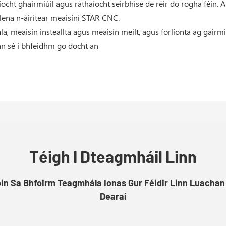
ht ghairmiúil agus ráthaíocht seirbhíse de réir do rogha féin. 
lena n-áirítear meaisíní STAR CNC.
ála, meaisín insteallta agus meaisín meilt, agus forlíonta ag gai
ann sé i bhfeidhm go docht an
Téigh I Dteagmháil Linn
óin Sa Bhfoirm Teagmhála Ionas Gur Féidir Linn Luachan
Dearaí