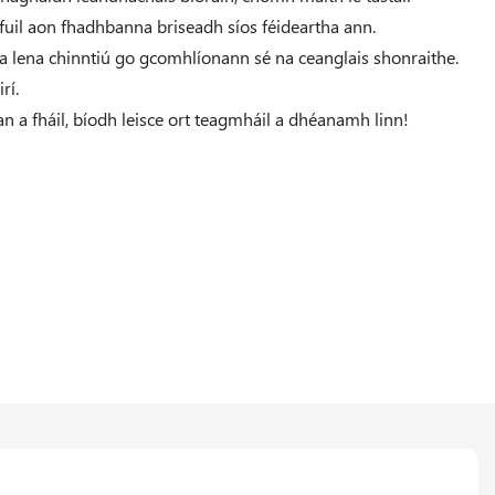
hfuil aon fhadhbanna briseadh síos féideartha ann.
a lena chinntiú go gcomhlíonann sé na ceanglais shonraithe.
rí.
n a fháil, bíodh leisce ort teagmháil a dhéanamh linn!