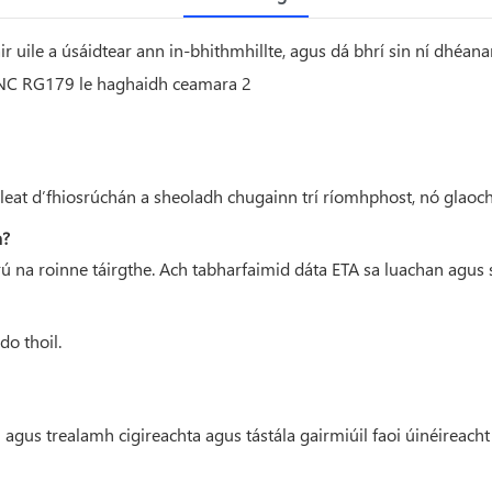
air uile a úsáidtear ann in-bhithmhillte, agus dá bhrí sin ní dhéa
dir leat d’fhiosrúchán a sheoladh chugainn trí ríomhphost, nó glaoch
a?
crú na roinne táirgthe. Ach tabharfaimid dáta ETA sa luachan agus
do thoil.
agus trealamh cigireachta agus tástála gairmiúil faoi úinéireacht