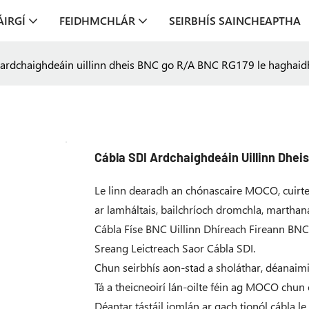
ÁIRGÍ
FEIDHMCHLÁR
SEIRBHÍS SAINCHEAPTHA
 ardchaighdeáin uillinn dheis BNC go R/A BNC RG179 le haghai
Cábla SDI Ardchaighdeáin Uillinn Dhe
Le linn dearadh an chónascaire MOCO, cuirte
ar lamháltais, bailchríoch dromchla, marthana
Cábla Físe BNC Uillinn Dhíreach Fireann B
Sreang Leictreach Saor Cábla SDI.
Chun seirbhís aon-stad a sholáthar, déanaimid
Tá a theicneoirí lán-oilte féin ag MOCO chun é
Déantar tástáil iomlán ar gach tionól cábla l