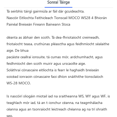
Sonraí Táirge
Tá seirbhís táirgí gairmiúla ar fáil dár gcuideachta.
Nascóir Eitlíochta Feithicleach Tionscail MOCO WS28 4 Bhiorán
Painéal Breiseán Fireann Baineann Stoca
déanta as ábhair den scoth. Tá dea-fhriotaíocht creimeadh,
friotaíocht teasa, cruthúnas pléasctha agus feidhmíocht séalaithe
aige. De bhua
pacáiste ceallraí ionsuite, tá cumas mór, ardchumhacht, agus
feidhmíocht den scoth muirir agus urscaoilte aige.
Soláthraí cónascaire eitlíochta is fearr le haghaidh breiseán
soicéad ionraoin cónascaire faoi dhíon snáithithe tionsclaíoch
WS-28 MOCO.
Is nascóirí sliogáin miotail iad na sraitheanna WS, WY agus WF, is
teaghlach mór iad, tá an t-ionchur céanna, na teagmhálacha
céanna agus an tsonraíocht leictreach chéanna ag na trí shraith
seo,