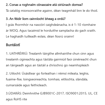
2. Conas a roghnaím cónascaire atá oiriúnach domsa?
Tá catalóg mionsonraithe againn, déan teagmháil linn le do thoil.
3. An féidir liom cainníocht bheag a ordú?
I gcás fhormhór na nascóirí caighdeánacha, is é 1-10 ríomhaire
ár MOQ. Agus tacaímid le horduithe samplacha do gach sraith.
Le haghaidh tuilleadh eolais, déan fiosrú orainn!
Buntáistí
1. UATHRÉIRIÚ: Trealamh táirgthe allmhairithe chun cinn agus
trealamh cigireachta agus tástála gairmiúil faoi úinéireacht chun
an táirgeadh agus an tástáil a chríochnú go neamhspleách
2. Uilíocht: Úsáidtear go forleathan i réimsí míleata, leighis,
fuaime-físe, loingseoireachta, tomhais, eitlíochta, slándála,
cumarsáide agus feithicleach.
3.ÚDARÁS: Deimhnithe GJB9001C-2017, ISO9001:2015, UL, CE
agus RoHS rite