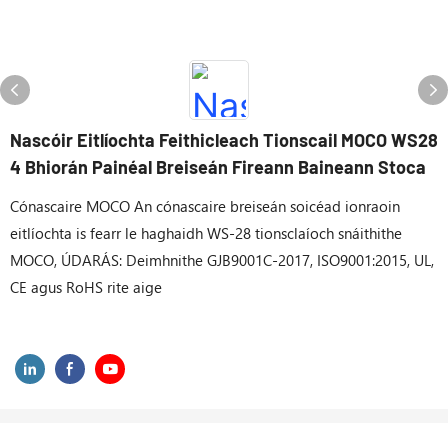
Nascóir Eitlíochta Feithicleach Tionscail MOCO WS28
4 Bhiorán Painéal Breiseán Fireann Baineann Stoca
Cónascaire MOCO An cónascaire breiseán soicéad ionraoin
eitlíochta is fearr le haghaidh WS-28 tionsclaíoch snáithithe
MOCO, ÚDARÁS: Deimhnithe GJB9001C-2017, ISO9001:2015, UL,
CE agus RoHS rite aige