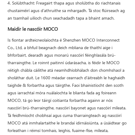
4. Solúbthacht: Freagairt thapa agus sholúbtha do riachtanais
chustaiméirí agus d’athruithe sa mhargadh. Tá stoc flúirseach ag
an tsamhail uilíoch chun seachadadh tapa a bhaint amach.
Maidir le nascóir MOCO
Is fiontar ardteicneolaíochta é Shenzhen MOCO Interconnect
Co., Ltd, a bhfuil beagnach deich mbliana de thaithí aige i
bhforbairt, dearadh agus monarú nascóirí féinghlasála brú-
tharraingthe. Le roinnt paitinní údarásacha, is féidir le MOCO
réitigh chábla cáilithe atá neamhdhíobhálach don chomhshaol a
sholáthar duit. Le 1600 méadar cearnach d'áitreabh le haghaidh
taighde & forbartha agus táirgthe. Faoi bhainistíocht den scoth
agus iarrachtaí móra nuálaíochta le blianta fada ag foireann
MOCO, tá go leor táirgí coitianta forbartha againn ar nós
nascóirí brú-tharraingthe, nascóirí bayonet agus nascóirí míleata.
Tá feidhmíocht chobhsaí agus cuma tharraingteach ag nascóirí
MOCO atá inmhalartaithe le brandaí idirnáisiúnta, a úsáidtear go
forleathan i réimsí tomhais, leighis, fuaime-físe, míleata,