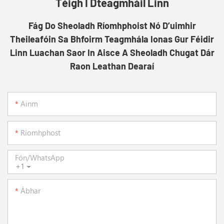
Téigh I Dteagmháil Linn
Fág Do Sheoladh Ríomhphoist Nó D’uimhir
Theileafóin Sa Bhfoirm Teagmhála Ionas Gur Féidir
Linn Luachan Saor In Aisce A Sheoladh Chugat Dár
Raon Leathan Dearaí
Ainm
Ríomhphost
Fón/whatsApp
+1
Ábhar