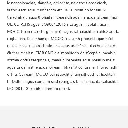
loingseoireachta, slándála, eitlíochta, rialaithe tionsclaíoch,
feithicleach agus cumhachta etc. Tá 10 phaitinn fóntais, 2
thrádmharc agus 8 phaitinn dearaidh againn, agus tá deimhniú
UL, CE, RoHS agus ISO9001:2015 rite againn. Soláthraíonn
MOCO teicneolaíocht ghairmiúil agus ráthaíocht seirbhíse do do
rogha féin. D'allmhairigh MOCO trealamh próiseála gairmiúil
nua-aimseartha ardchruinneas agus ardéifeachtúlachta, lena n-
áirítear meaisíní STAR CNC a allmhairíodh ón tSeapáin, meaisín
sórtála optúil teagmhála, meaisín insteallta agus meaisín meilt,
agus tá gairmithe agus foireann bhainistíochta mar fhorlíonadh
orthu. Cuireann MOCO bainistíocht chuimsitheach cáilíochta i
bhfeidhm, agus cuireann siad ceanglais bhainistíochta cáilíochta
ISO9001:2015 i bhfeidhm go docht.