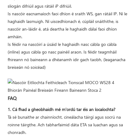
sliogán difriúil agus rátáil iP difriúil.
Is nascóir eacnamaíoch faoi dhíon é sraith WS, gan rátáil lP. Ní le
haghaidh lasmuigh. Ní uiscedhíonach é, cúpláil snáithithe, is
nascóir an-láidir é, atá deartha le haghaidh dálaí faoi dhíon
amháin.
Is féidir na nascóirí a úsáid le haghaidh nasc cábla go cábla
(inlíne) agus cábla go nasc painéil araon. Is féidir teagmháil
fhireann nó baineann a dhéanamh idir gach taobh, (leaganacha
breiseán nó soicéad)
FAQ
1. Cá fhad a gheobhaidh mé m'ordú tar éis an íocaíochta?
Tá sé bunaithe ar chainníocht, cineálacha táirgí agus socrú na
roinne táirgthe. Ach tabharfaimid dáta ETA sa luachan agus sa
chonradh.