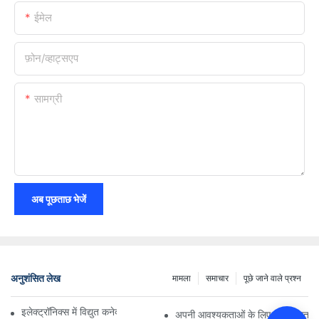
ईमेल
फ़ोन/व्हाट्सएप
सामग्री
अब पूछताछ भेजें
अनुशंसित लेख
मामला
समाचार
पूछे जाने वाले प्रश्न
इलेक्ट्रॉनिक्स में विद्युत कनेक्शनों पर प्रौद्योगिकी का प्रभाव
अपनी आवश्यकताओं के लिए सही विद्युत कन