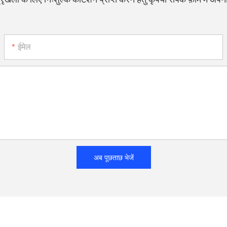
ईमेल
अब पूछताछ भेजें