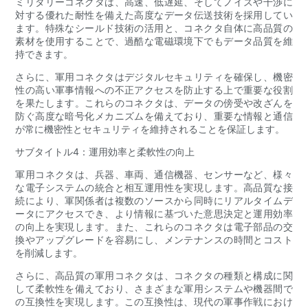
ミリタリーコネクタは、高速、低遅延、そしてノイズや干渉に
対する優れた耐性を備えた高度なデータ伝送技術を採用してい
ます。特殊なシールド技術の活用と、コネクタ自体に高品質の
素材を使用することで、過酷な電磁環境下でもデータ品質を維
持できます。
さらに、軍用コネクタはデジタルセキュリティを確保し、機密
性の高い軍事情報への不正アクセスを防止する上で重要な役割
を果たします。これらのコネクタは、データの傍受や改ざんを
防ぐ高度な暗号化メカニズムを備えており、重要な情報と通信
が常に機密性とセキュリティを維持されることを保証します。
サブタイトル4：運用効率と柔軟性の向上
軍用コネクタは、兵器、車両、通信機器、センサーなど、様々
な電子システムの統合と相互運用性を実現します。高品質な接
続により、軍関係者は複数のソースから同時にリアルタイムデ
ータにアクセスでき、より情報に基づいた意思決定と運用効率
の向上を実現します。また、これらのコネクタは電子部品の交
換やアップグレードを容易にし、メンテナンスの時間とコスト
を削減します。
さらに、高品質の軍用コネクタは、コネクタの種類と構成に関
して柔軟性を備えており、さまざまな軍用システムや機器間で
の互換性を実現します。この互換性は、現代の軍事作戦におけ