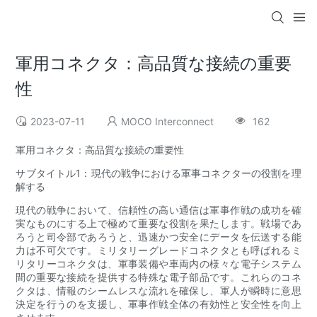
軍用コネクタ：高品質な接続の重要
性
2023-07-11
MOCO Interconnect
162
軍用コネクタ：高品質な接続の重要性
サブタイトル1：現代の戦争における軍事コネクターの役割を理
解する
現代の戦争において、信頼性の高い通信は軍事作戦の成功を確
実なものにする上で極めて重要な役割を果たします。戦場であ
ろうと司令部であろうと、迅速かつ安全にデータを伝送する能
力は不可欠です。ミリタリーグレードコネクタとも呼ばれるミ
リタリーコネクタは、軍事装備や車両内の様々な電子システム
間の重要な接続を提供する特殊な電子部品です。これらのコネ
クタは、情報のシームレスな流れを確保し、軍人が瞬時に意思
決定を行うのを支援し、軍事作戦全体の有効性と安全性を向上