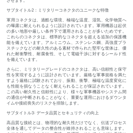
させます。
サブタイトル2：ミリタリーコネクタのユニークな特徴
軍用コネクタは、過酷な環境、極端な温度、湿気、化学物質へ
の曝露に耐えられるように設計されています。軍用機器は起伏
の多い地形や厳しい条件下で運用されることが多いためです。
これらのコネクタは、標準的なコネクタを超える追加の保護機
能を備えています。アルミニウム、ステンレス鋼、高強度プラ
スチックなどの耐久性のある素材で作られた堅牢な筐体は、優
れた耐衝撃性、耐腐食性、そして電磁干渉に対するシールド性
を備えています。
さらに、ミリタリーグレードのコネクタは、高い信頼性と保守
性を実現するように設計されています。厳格な軍事規格を満た
すよう厳格に試験されており、振動、衝撃、極端な温度変化に
も性能を損なうことなく耐えられることが保証されています。
この高い耐久性と信頼性により、様々な軍事機器やシステム間
の通信が中断されることがなく、重要な運用におけるダウンタ
イムや接続喪失のリスクを排除します。
サブタイトル3: データ品質とセキュリティの向上
高品質な接続とは、物理的な耐久性だけでなく、伝送プロセス
全体を通してデータの整合性が維持されることも意味します。