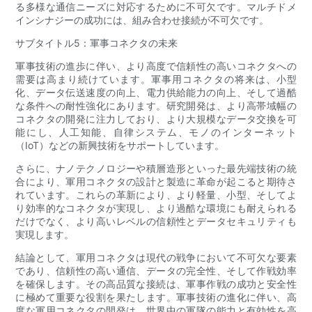
る多様な通信ニーズに対応するために不可欠です。マルチドメ
インシナジーの成功には、組み合わせ接続が不可欠です。
サブタイトル5：軍事コネクタの未来
軍事技術の進歩に伴い、より高度で信頼性の高いコネクタへの
需要は高まり続けています。軍事用コネクタの将来は、小型
化、データ伝送速度の向上、電力供給能力の向上、そして過酷
な条件への耐性強化にあります。研究開発は、より高帯域幅の
コネクタの開発に注力しており、より大規模なデータ交換を可
能にし、人工知能、自律システム、モノのインターネット
（IoT）などの新興技術をサポートしています。
さらに、ナノテクノロジーや積層造形といった最先端技術の統
合により、軍用コネクタの設計と製造に革命が起こると期待さ
れています。これらの革新により、より軽量、小型、そしてよ
り効率的なコネクタが実現し、より過酷な環境にも耐えられる
だけでなく、より高いレベルの信頼性とデータセキュリティも
実現します。
結論として、軍用コネクタは現代の戦争において不可欠な要素
であり、信頼性の高い通信、データの完全性、そして作戦効率
を確保します。その高品質な接続は、軍事作戦の成功と安全性
に極めて重要な役割を果たします。軍事技術の進化に伴い、高
度な軍用コネクタの開発は、世界中の軍隊の能力と有効性を高