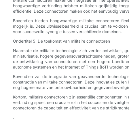
Militaire connectoren maken de integratie en interoperabili
hoogwaardige verbinding hebben militairen gelijktijdig to
efficiëntie. Deze connectoren maken ook het eenvoudig ver
Bovendien bieden hoogwaardige militaire connectoren flexib
mogelijk is. Deze uitwisselbaarheid is cruciaal om te voldoe
voor succesvolle synergie tussen verschillende domeinen.
Ondertitel 5: De toekomst van militaire connectoren
Naarmate de militaire technologie zich verder ontwikkelt, 
miniaturisatie, hogere gegevensoverdrachtssnelheden, grot
de ontwikkeling van connectoren met een hogere bandbreed
autonome systemen en het Internet of Things (IoT) worden o
Bovendien zal de integratie van geavanceerde technologi
constructie van militaire connectoren. Deze innovaties zullen 
nog hogere mate van betrouwbaarheid en gegevensbeveiligi
Kortom, militaire connectoren zijn essentiële componenten i
verbinding speelt een cruciale rol in het succes en de veiligh
connectoren de capaciteit en effectiviteit van de strijdkracht
.