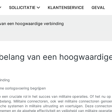
SOLLICITATIE
KLANTENSERVICE
GEVAL
g van een hoogwaardige verbinding
t belang van een hoogwaardig
inding
erne oorlogsvoering begrijpen
en cruciale rol in het succes van militaire operaties. Of het nu o
belang. Militaire connectoren, ook wel militaire connectoren geno
sche systemen in militaire uitrusting en voertuigen. Deze connect
nemen en de algehele effectiviteit en veiligheid van militaire operat