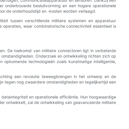
 voertuigen, communicatieapparatuur en sensoren. Dankzij een
eter onderbouwde besluitvorming en een hogere operationele
or de onderhoudstijd en -kosten worden verlaagd.
iteit tussen verschillende militaire systemen en apparatuur
 operaties, waar combinatorische connectiviteit essentieel is
n. De toekomst van militaire connectoren ligt in verbeterde
 omstandigheden. Onderzoek en ontwikkeling richten zich op
 opkomende technologieën zoals kunstmatige intelligentie,
achting een revolutie teweegbrengen in het ontwerp en de
d zijn tegen nog zwaardere omstandigheden en tegelijkertijd een
ataintegriteit en operationele efficiëntie. Hun hoogwaardige
rder ontwikkelt, zal de ontwikkeling van geavanceerde militaire