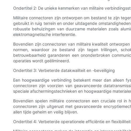
Ondertitel 2: De unieke kenmerken van militaire verbindingss
Militaire connectoren zijn ontworpen om bestand te zijn tege
gebruikt in ruig terrein en onder uitdagende omstandighede
robuuste behuizingen van duurzame materialen zoals alumin
elektromagnetische interferentie.
Bovendien zijn connectoren van militaire kwaliteit ontworp
normen, waardoor ze bestand zijn tegen trillingen, sc
betrouwbaarheid garanderen een ononderbroken communicatie
operaties wordt geëlimineerd.
Ondertitel 3: Verbeterde datakwaliteit en -beveiliging
Een hoogwaardige verbinding betekent meer dan alleen fysie
connectoren zijn voorzien van geavanceerde datatransmissi
speciale afschermingstechnieken en hoogwaardige materialen i
Bovendien spelen militaire connectoren een cruciale rol in
connectoren zijn uitgerust met geavanceerde encryptiemec
allen tijde geheim en veilig blijven.
Ondertitel 4: Verbeterde operationele efficiëntie en flexibiliteit