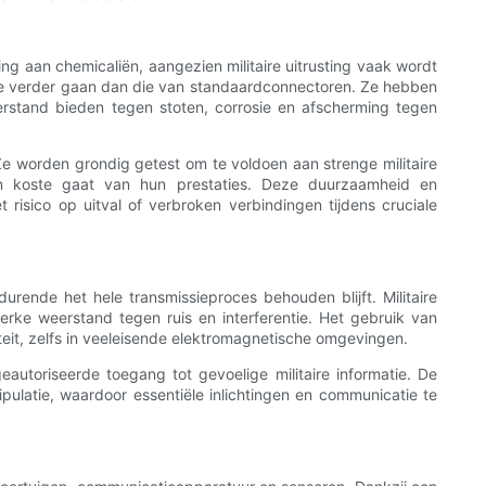
ng aan chemicaliën, aangezien militaire uitrusting vaak wordt
die verder gaan dan die van standaardconnectoren. Ze hebben
erstand bieden tegen stoten, corrosie en afscherming tegen
e worden grondig getest om te voldoen aan strenge militaire
en koste gaat van hun prestaties. Deze duurzaamheid en
isico op uitval of verbroken verbindingen tijdens cruciale
rende het hele transmissieproces behouden blijft. Militaire
rke weerstand tegen ruis en interferentie. Het gebruik van
teit, zelfs in veeleisende elektromagnetische omgevingen.
autoriseerde toegang tot gevoelige militaire informatie. De
atie, waardoor essentiële inlichtingen en communicatie te