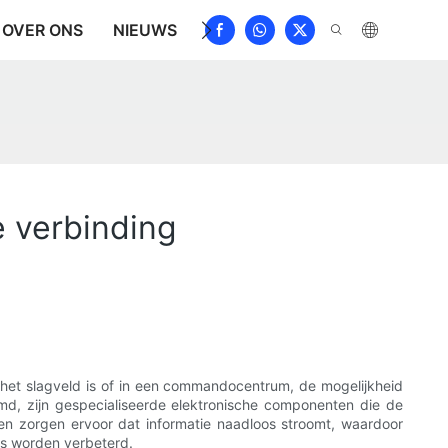
OVER ONS
NIEUWS
DOWNLOAD
NEEM CONTAC
e verbinding
p het slagveld is of in een commandocentrum, de mogelijkheid
emd, zijn gespecialiseerde elektronische componenten die de
oren zorgen ervoor dat informatie naadloos stroomt, waardoor
ies worden verbeterd.