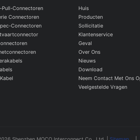
-Pull-Connectoren
Huis
rie Connectoren
Producten
Spec-Connectoren
Sollicitatie
tvaartconnector
Klantenservice
onnectoren
Geval
netconnectoren
Over Ons
rakabels
Nieuws
abels
Download
 Kabel
Neem Contact Met Ons O
Veelgestelde Vragen
2026 Shenzhen MOCO Interconnect Co., Ltd. |
Sitemap
|