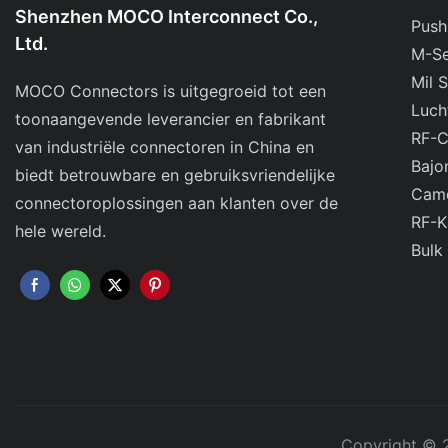
Shenzhen MOCO Interconnect Co.,
Push
Ltd.
M-Se
Mil 
MOCO Connectors is uitgegroeid tot een
Luch
toonaangevende leverancier en fabrikant
RF-C
van industriële connectoren in China en
Bajo
biedt betrouwbare en gebruiksvriendelijke
Came
connectoroplossingen aan klanten over de
RF-K
hele wereld.
Bulk
Copyright © 