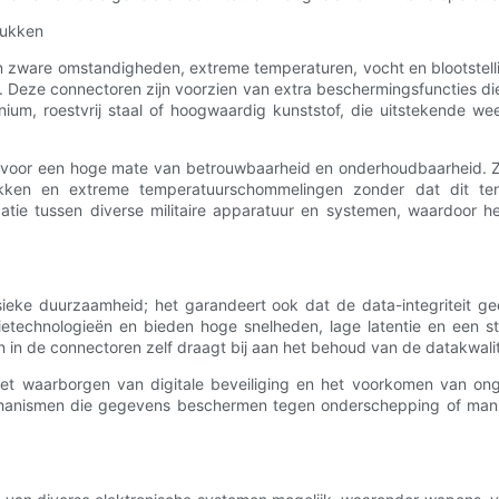
tukken
n zware omstandigheden, extreme temperaturen, vocht en blootstelli
n. Deze connectoren zijn voorzien van extra beschermingsfuncties 
ium, roestvrij staal of hoogwaardig kunststof, die uitstekende we
en voor een hoge mate van betrouwbaarheid en onderhoudbaarheid. Z
hokken en extreme temperatuurschommelingen zonder dat dit t
 tussen diverse militaire apparatuur en systemen, waardoor het r
ke duurzaamheid; het garandeert ook dat de data-integriteit gedu
etechnologieën en bieden hoge snelheden, lage latentie en een ste
n de connectoren zelf draagt ​​bij aan het behoud van de datakwali
 het waarborgen van digitale beveiliging en het voorkomen van onge
hanismen die gegevens beschermen tegen onderschepping of manipul