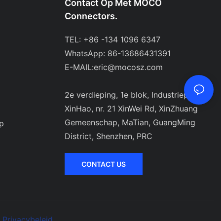
Contact Op Met MOCO
Connectors.
TEL: +86 -134 1096 6347
WhatsApp: 86-13686431391
E-MAIL:
eric@mocosz.com
2e verdieping, 1e blok, Industriepark
XinHao, nr. 21 XinWei Rd, XinZhuang
Gemeenschap, MaTian, ​​GuangMing
p
District, Shenzhen, PRC
CONTACT US
Privacybeleid