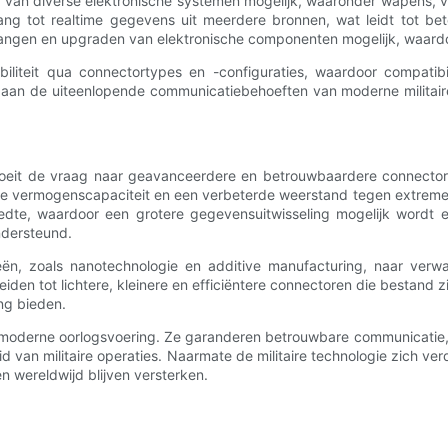
teit van diverse elektronische systemen mogelijk, waaronder wapens,
egang tot realtime gegevens uit meerdere bronnen, wat leidt tot b
vangen en upgraden van elektronische componenten mogelijk, waardo
iliteit qua connectortypes en -configuraties, waardoor compatibil
n aan de uiteenlopende communicatiebehoeften van moderne militaire
groeit de vraag naar geavanceerdere en betrouwbaardere connectore
ere vermogenscapaciteit en een verbeterde weerstand tegen extreme
te, waardoor een grotere gegevensuitwisseling mogelijk wordt en
ndersteund.
eën, zoals nanotechnologie en additive manufacturing, naar verw
leiden tot lichtere, kleinere en efficiëntere connectoren die bestan
ng bieden.
n moderne oorlogsvoering. Ze garanderen betrouwbare communicatie, d
eid van militaire operaties. Naarmate de militaire technologie zich ve
en wereldwijd blijven versterken.