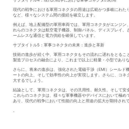
現代の戦争における軍用コネクタの用途は広範かつ多岐にわた
など、様々なシステム間の接続を確立します。
例えば、地上配備型の軍用車両では、軍用コネクタがエンジン
れらのコネクタは航空電子機器、制御パネル、ディスプレイ、
ームレスな通信と電力供給を確保しています。
サブタイトル5：軍事コネクタの未来：進歩と革新
技術の進歩が続く中、軍用コネクタもその流れに遅れをとるこ
製造プロセスの融合により、これまで以上に軽量・小型であり
さらに、将来の進歩は、強化された電磁干渉（EMI）シール
ートの向上、そして効率性の向上が実現します。さらに、コネ
大するでしょう。
結論として、軍用コネクタは、その汎用性、耐久性、そして安
これらのコネクタは、様々な軍事機器やデバイスにおいて極め
あり、現代の戦争において性能の向上と用途の拡大が期待され
。