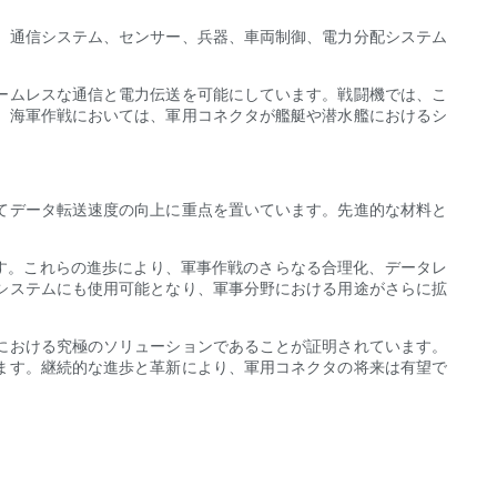
、通信システム、センサー、兵器、車両制御、電力分配システム
ームレスな通信と電力伝送を可能にしています。戦闘機では、こ
、海軍作戦においては、軍用コネクタが艦艇や潜水艦におけるシ
てデータ転送速度の向上に重点を置いています。先進的な材料と
す。これらの進歩により、軍事作戦のさらなる合理化、データレ
システムにも使用可能となり、軍事分野における用途がさらに拡
における究極のソリューションであることが証明されています。
ます。継続的な進歩と革新により、軍用コネクタの将来は有望で