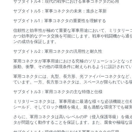
サブタイトル4：現代の戦争における軍事コネクタの応用
サブタイトル5：軍事コネクタの未来：進歩と革新
サブタイトル1：軍事コネクタの重要性を理解する
信頼性と効率性が極めて重要な軍事用途において、ミリタリー
かつ効率的なデータ交換を可能にします。戦車や戦闘機から通
ンの成功を保証します。
サブタイトル2：軍用コネクタの汎用性と耐久性
軍用コネクタが軍事用途における究極のソリューションとなっ
振動、衝撃、その他の環境条件に耐えられるように設計されて
軍用コネクタには、丸型、長方形、光ファイバーコネクタなど
ています。一方、長方形コネクタは、スペースが限られている
サブタイトル3：軍用コネクタの主な特徴と仕様
ミリタリーコネクタは、軍事用途に最適な様々な必須機能と仕
シールド、そしてロック機構を備え、最も過酷な環境下でも確
さらに、軍用コネクタは高いレベルのIP（侵入保護等級）を備え
タが問題なく動作することを保証します。また、腐食や極端な
サブタイトル4：現代の戦争における軍事コネクタの応用