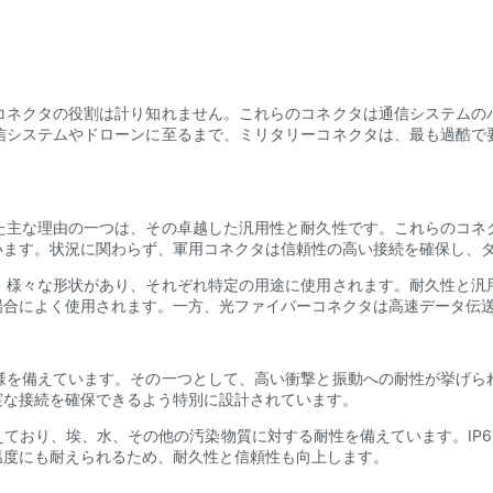
コネクタの役割は計り知れません。これらのコネクタは通信システムの
信システムやドローンに至るまで、ミリタリーコネクタは、最も過酷で
た主な理由の一つは、その卓越した汎用性と耐久性です。これらのコネ
います。状況に関わらず、軍用コネクタは信頼性の高い接続を確保し、
、様々な形状があり、それぞれ特定の用途に使用されます。耐久性と汎
場合によく使用されます。一方、光ファイバーコネクタは高速データ伝
様を備えています。その一つとして、高い衝撃と振動への耐性が挙げら
実な接続を確保できるよう特別に設計されています。
ており、埃、水、その他の汚染物質に対する耐性を備えています。IP67
温度にも耐えられるため、耐久性と信頼性も向上します。