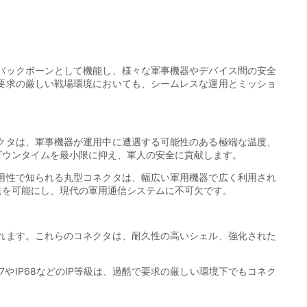
バックボーンとして機能し、様々な軍事機器やデバイス間の安全
要求の厳しい戦場環境においても、シームレスな運用とミッショ
クタは、軍事機器が運用中に遭遇する可能性のある極端な温度、
ダウンタイムを最小限に抑え、軍人の安全に貢献します。
用性で知られる丸型コネクタは、幅広い軍用機器で広く利用され
送を可能にし、現代の軍用通信システムに不可欠です。
れます。これらのコネクタは、耐久性の高いシェル、強化された
やIP68などのIP等級は、過酷で要求の厳しい環境下でもコネク