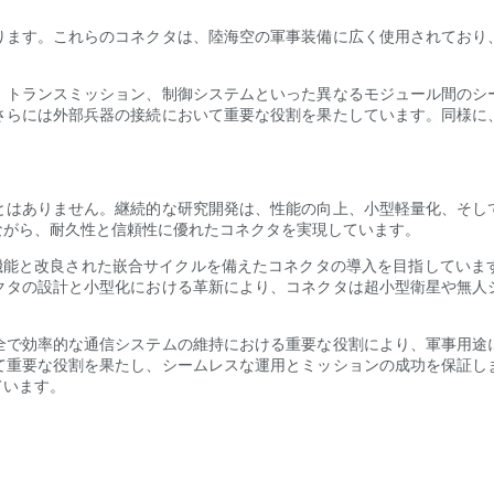
ります。これらのコネクタは、陸海空の軍事装備に広く使用されており
、トランスミッション、制御システムといった異なるモジュール間のシ
さらには外部兵器の接続において重要な役割を果たしています。同様に
とはありません。継続的な研究開発は、性能の向上、小型軽量化、そし
ながら、耐久性と信頼性に優れたコネクタを実現しています。
ド機能と改良された嵌合サイクルを備えたコネクタの導入を目指していま
クタの設計と小型化における革新により、コネクタは超小型衛星や無人
全で効率的な通信システムの維持における重要な役割により、軍事用途
て重要な役割を果たし、シームレスな運用とミッションの成功を保証し
ています。