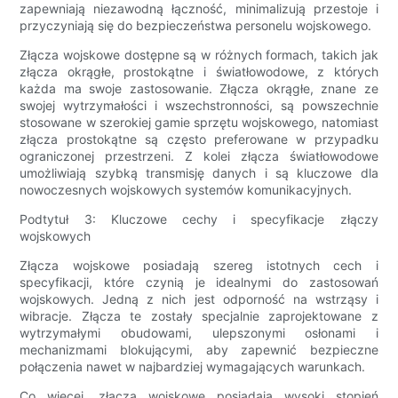
zapewniają niezawodną łączność, minimalizują przestoje i
przyczyniają się do bezpieczeństwa personelu wojskowego.
Złącza wojskowe dostępne są w różnych formach, takich jak
złącza okrągłe, prostokątne i światłowodowe, z których
każda ma swoje zastosowanie. Złącza okrągłe, znane ze
swojej wytrzymałości i wszechstronności, są powszechnie
stosowane w szerokiej gamie sprzętu wojskowego, natomiast
złącza prostokątne są często preferowane w przypadku
ograniczonej przestrzeni. Z kolei złącza światłowodowe
umożliwiają szybką transmisję danych i są kluczowe dla
nowoczesnych wojskowych systemów komunikacyjnych.
Podtytuł 3: Kluczowe cechy i specyfikacje złączy
wojskowych
Złącza wojskowe posiadają szereg istotnych cech i
specyfikacji, które czynią je idealnymi do zastosowań
wojskowych. Jedną z nich jest odporność na wstrząsy i
wibracje. Złącza te zostały specjalnie zaprojektowane z
wytrzymałymi obudowami, ulepszonymi osłonami i
mechanizmami blokującymi, aby zapewnić bezpieczne
połączenia nawet w najbardziej wymagających warunkach.
Co więcej, złącza wojskowe posiadają wysoki stopień