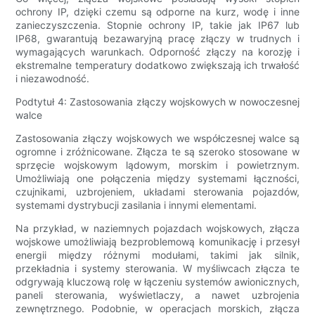
ochrony IP, dzięki czemu są odporne na kurz, wodę i inne
zanieczyszczenia. Stopnie ochrony IP, takie jak IP67 lub
IP68, gwarantują bezawaryjną pracę złączy w trudnych i
wymagających warunkach. Odporność złączy na korozję i
ekstremalne temperatury dodatkowo zwiększają ich trwałość
i niezawodność.
Podtytuł 4: Zastosowania złączy wojskowych w nowoczesnej
walce
Zastosowania złączy wojskowych we współczesnej walce są
ogromne i zróżnicowane. Złącza te są szeroko stosowane w
sprzęcie wojskowym lądowym, morskim i powietrznym.
Umożliwiają one połączenia między systemami łączności,
czujnikami, uzbrojeniem, układami sterowania pojazdów,
systemami dystrybucji zasilania i innymi elementami.
Na przykład, w naziemnych pojazdach wojskowych, złącza
wojskowe umożliwiają bezproblemową komunikację i przesył
energii między różnymi modułami, takimi jak silnik,
przekładnia i systemy sterowania. W myśliwcach złącza te
odgrywają kluczową rolę w łączeniu systemów awionicznych,
paneli sterowania, wyświetlaczy, a nawet uzbrojenia
zewnętrznego. Podobnie, w operacjach morskich, złącza