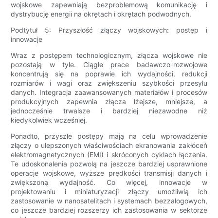
wojskowe zapewniają bezproblemową komunikację i
dystrybucję energii na okrętach i okrętach podwodnych.
Podtytuł 5: Przyszłość złączy wojskowych: postęp i
innowacje
Wraz z postępem technologicznym, złącza wojskowe nie
pozostają w tyle. Ciągłe prace badawczo-rozwojowe
koncentrują się na poprawie ich wydajności, redukcji
rozmiarów i wagi oraz zwiększeniu szybkości przesyłu
danych. Integracja zaawansowanych materiałów i procesów
produkcyjnych zapewnia złącza lżejsze, mniejsze, a
jednocześnie trwalsze i bardziej niezawodne niż
kiedykolwiek wcześniej.
Ponadto, przyszłe postępy mają na celu wprowadzenie
złączy o ulepszonych właściwościach ekranowania zakłóceń
elektromagnetycznych (EMI) i skróconych cyklach łączenia.
Te udoskonalenia pozwolą na jeszcze bardziej usprawnione
operacje wojskowe, wyższe prędkości transmisji danych i
zwiększoną wydajność. Co więcej, innowacje w
projektowaniu i miniaturyzacji złączy umożliwią ich
zastosowanie w nanosatelitach i systemach bezzałogowych,
co jeszcze bardziej rozszerzy ich zastosowania w sektorze