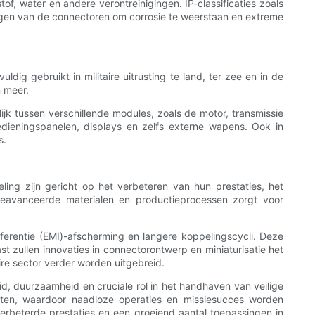
of, water en andere verontreinigingen. IP-classificaties zoals
en van de connectoren om corrosie te weerstaan ​​en extreme
ig gebruikt in militaire uitrusting te land, ter zee en in de
 meer.
jk tussen verschillende modules, zoals de motor, transmissie
edieningspanelen, displays en zelfs externe wapens. Ook in
s.
ling zijn gericht op het verbeteren van hun prestaties, het
eavanceerde materialen en productieprocessen zorgt voor
ferentie (EMI)-afscherming en langere koppelingscycli. Deze
st zullen innovaties in connectorontwerp en miniaturisatie het
re sector verder worden uitgebreid.
id, duurzaamheid en cruciale rol in het handhaven van veilige
raten, waardoor naadloze operaties en missiesucces worden
erbeterde prestaties en een groeiend aantal toepassingen in