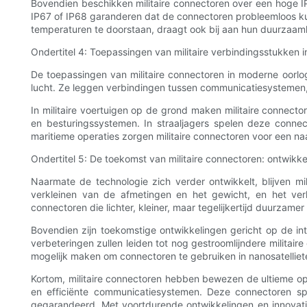
Bovendien beschikken militaire connectoren over een hoge IP-c
IP67 of IP68 garanderen dat de connectoren probleemloos ku
temperaturen te doorstaan, draagt ​​ook bij aan hun duurzaa
Ondertitel 4: Toepassingen van militaire verbindingsstukken 
De toepassingen van militaire connectoren in moderne oorlogs
lucht. Ze leggen verbindingen tussen communicatiesystemen,
In militaire voertuigen op de grond maken militaire connect
en besturingssystemen. In straaljagers spelen deze connec
maritieme operaties zorgen militaire connectoren voor een 
Ondertitel 5: De toekomst van militaire connectoren: ontwikke
Naarmate de technologie zich verder ontwikkelt, blijven mi
verkleinen van de afmetingen en het gewicht, en het ve
connectoren die lichter, kleiner, maar tegelijkertijd duurzame
Bovendien zijn toekomstige ontwikkelingen gericht op de in
verbeteringen zullen leiden tot nog gestroomlijndere militair
mogelijk maken om connectoren te gebruiken in nanosatelliet
Kortom, militaire connectoren hebben bewezen de ultieme oplo
en efficiënte communicatiesystemen. Deze connectoren spe
gegarandeerd. Met voortdurende ontwikkelingen en innovatie