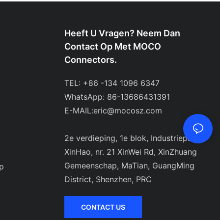
Heeft U Vragen? Neem Dan
Contact Op Met MOCO
Connectors.
TEL: +86 -134 1096 6347
WhatsApp: 86-13686431391
E-MAIL:
eric@mocosz.com
2e verdieping, 1e blok, Industriepark
XinHao, nr. 21 XinWei Rd, XinZhuang
Gemeenschap, MaTian, ​​GuangMing
p
District, Shenzhen, PRC
CONTACT US