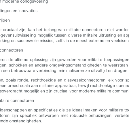
in moderne oorlogsvoering
lingen en innovaties
rijpen
tie cruciaal zijn, kan het belang van militaire connectoren niet w
evensuitwisseling mogelijk tussen diverse militaire uitrusting en a
king en succesvolle missies, zelfs in de meest extreme en veeleisen
e connectoren
en de ultieme oplossing zijn geworden voor militaire toepassingen
ngen, schokken en andere omgevingsomstandigheden te weerstaan ​​
 een betrouwbare verbinding, minimaliseren ze uitvaltijd en dragen ze
ormen, zoals ronde, rechthoekige en glasvezelconnectoren, elk voo
 een breed scala aan militaire apparatuur, terwijl rechthoekige co
overdracht mogelijk en zijn cruciaal voor moderne militaire commun
litaire connectoren
 eigenschappen en specificaties die ze ideaal maken voor militaire
ctoren zijn specifiek ontworpen met robuuste behuizingen, verbe
isende omstandigheden.