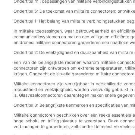
Ondertitel 4: Toepassingen van militaire verbindingsstukken 
Ondertitel 5: De toekomst van militaire connectoren: ontwikke
Ondertitel 1: Het belang van militaire verbindingsstukken beg
In militaire toepassingen, waar betrouwbaarheid en efficiën
communicatiesystemen en maken een veilige en efficiënte geg
en drones: militaire connectoren garanderen een naadloze wer
Ondertitel 2: De veelzijdigheid en duurzaamheid van militair
Een van de belangrijkste redenen waarom militaire connector
connectoren zijn ontworpen om extreme temperaturen, trilli
krijgen. Ongeacht de situatie garanderen militaire connectoren
Militaire connectoren zijn verkrijgbaar in verschillende v
robuustheid en veelzijdigheid, worden veelvuldig gebruikt in
is. Glasvezelconnectoren daarentegen maken snelle gegevens
Ondertitel 3: Belangrijkste kenmerken en specificaties van mi
Militaire connectoren beschikken over een reeks essentiële
hoge schok- en trillingsniveaus te weerstaan. Deze conne
verbindingen te garanderen, zelfs onder de meest ve veele