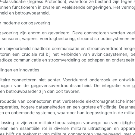
lassificatie (Ingress Protection), waardoor ze bestand zijn tegen st
nnen functioneren in zware en veeleisende omgevingen. Het vermog
mheid en betrouwbaarheid.
in moderne oorlogsvoering
voering zijn enorm en gevarieerd. Deze connectoren worden veelvuld
 sensoren, wapens, voertuigbesturing, stroomdistributiesystemen en
oren bijvoorbeeld naadloze communicatie en stroomoverdracht mogeli
toren een cruciale rol bij het verbinden van avionicasystemen, b
naadloze communicatie en stroomverdeling op schepen en onderzeeër
lingen en innovaties
litaire connectoren niet achter. Voortdurend onderzoek en ontwikke
rhogen van de gegevensoverdrachtssnelheid. De integratie van g
r en betrouwbaarder zijn dan ooit tevoren.
troductie van connectoren met verbeterde elektromagnetische inter
e operaties, hogere datasnelheden en een grotere efficiëntie. Daarnaa
en en onbemande systemen, waardoor hun toepassingen in de militai
ssing te zijn voor militaire toepassingen vanwege hun veelzijdighe
len een essentiële rol in diverse militaire uitrustingen en appa
s blijft de toekomst van militaire connectoren veelbelovend, met v