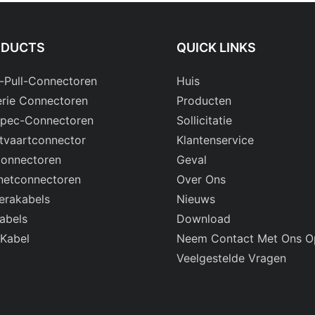
ODUCTS
QUICK LINKS
-Pull-Connectoren
Huis
rie Connectoren
Producten
Spec-Connectoren
Sollicitatie
tvaartconnector
Klantenservice
onnectoren
Geval
netconnectoren
Over Ons
rakabels
Nieuws
abels
Download
 Kabel
Neem Contact Met Ons O
Veelgestelde Vragen