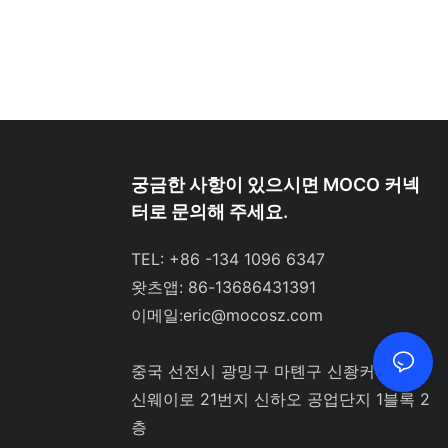
궁금한 사항이 있으시면 MOCO 커넥
터로 문의해 주세요.
TEL: +86 -134 1096 6347
왓츠앱: 86-13686431391
이메일:
eric@mocosz.com
중국 선전시 광밍구 마톈구 신좡커뮤니티
신웨이로 21번지 신하오 공업단지 1블록 2
층