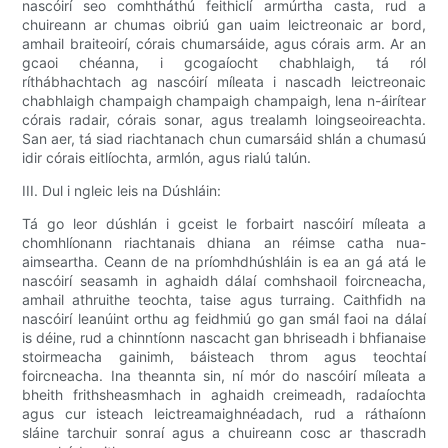
nascóirí seo comhtháthú feithiclí armúrtha casta, rud a
chuireann ar chumas oibriú gan uaim leictreonaic ar bord,
amhail braiteoirí, córais chumarsáide, agus córais arm. Ar an
gcaoi chéanna, i gcogaíocht chabhlaigh, tá ról
ríthábhachtach ag nascóirí míleata i nascadh leictreonaic
chabhlaigh champaigh champaigh champaigh, lena n-áirítear
córais radair, córais sonar, agus trealamh loingseoireachta.
San aer, tá siad riachtanach chun cumarsáid shlán a chumasú
idir córais eitlíochta, armlón, agus rialú talún.
III. Dul i ngleic leis na Dúshláin:
Tá go leor dúshlán i gceist le forbairt nascóirí míleata a
chomhlíonann riachtanais dhiana an réimse catha nua-
aimseartha. Ceann de na príomhdhúshláin is ea an gá atá le
nascóirí seasamh in aghaidh dálaí comhshaoil ​​foircneacha,
amhail athruithe teochta, taise agus turraing. Caithfidh na
nascóirí leanúint orthu ag feidhmiú go gan smál faoi na dálaí
is déine, rud a chinntíonn nascacht gan bhriseadh i bhfianaise
stoirmeacha gainimh, báisteach throm agus teochtaí
foircneacha. Ina theannta sin, ní mór do nascóirí míleata a
bheith frithsheasmhach in aghaidh creimeadh, radaíochta
agus cur isteach leictreamaighnéadach, rud a ráthaíonn
sláine tarchuir sonraí agus a chuireann cosc ​​​​ar thascradh