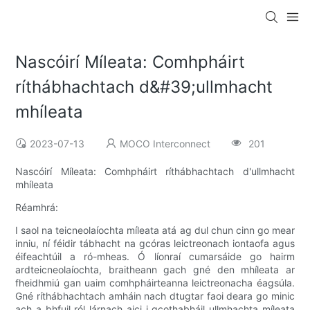
Nascóirí Míleata: Comhpháirt
ríthábhachtach d&#39;ullmhacht
mhíleata
2023-07-13
MOCO Interconnect
201
Nascóirí Míleata: Comhpháirt ríthábhachtach d'ullmhacht
mhíleata
Réamhrá:
I saol na teicneolaíochta míleata atá ag dul chun cinn go mear
inniu, ní féidir tábhacht na gcóras leictreonach iontaofa agus
éifeachtúil a ró-mheas. Ó líonraí cumarsáide go hairm
ardteicneolaíochta, braitheann gach gné den mhíleata ar
fheidhmiú gan uaim comhpháirteanna leictreonacha éagsúla.
Gné ríthábhachtach amháin nach dtugtar faoi deara go minic
ach a bhfuil ról lárnach aici i gcothabháil ullmhachta míleata