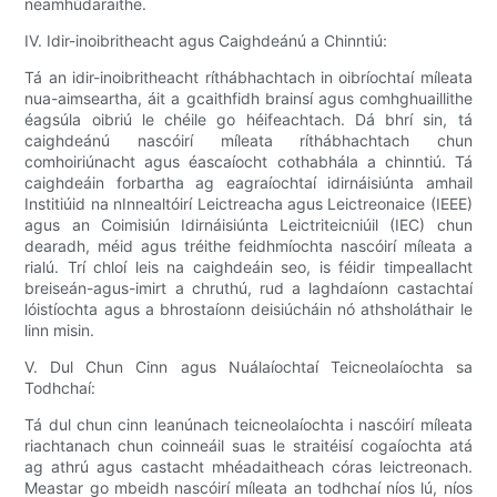
neamhúdaraithe.
IV. Idir-inoibritheacht agus Caighdeánú a Chinntiú:
Tá an idir-inoibritheacht ríthábhachtach in oibríochtaí míleata
nua-aimseartha, áit a gcaithfidh brainsí agus comhghuaillithe
éagsúla oibriú le chéile go héifeachtach. Dá bhrí sin, tá
caighdeánú nascóirí míleata ríthábhachtach chun
comhoiriúnacht agus éascaíocht cothabhála a chinntiú. Tá
caighdeáin forbartha ag eagraíochtaí idirnáisiúnta amhail
Institiúid na nInnealtóirí Leictreacha agus Leictreonaice (IEEE)
agus an Coimisiún Idirnáisiúnta Leictriteicniúil (IEC) chun
dearadh, méid agus tréithe feidhmíochta nascóirí míleata a
rialú. Trí chloí leis na caighdeáin seo, is féidir timpeallacht
breiseán-agus-imirt a chruthú, rud a laghdaíonn castachtaí
lóistíochta agus a bhrostaíonn deisiúcháin nó athsholáthair le
linn misin.
V. Dul Chun Cinn agus Nuálaíochtaí Teicneolaíochta sa
Todhchaí:
Tá dul chun cinn leanúnach teicneolaíochta i nascóirí míleata
riachtanach chun coinneáil suas le straitéisí cogaíochta atá
ag athrú agus castacht mhéadaitheach córas leictreonach.
Meastar go mbeidh nascóirí míleata an todhchaí níos lú, níos