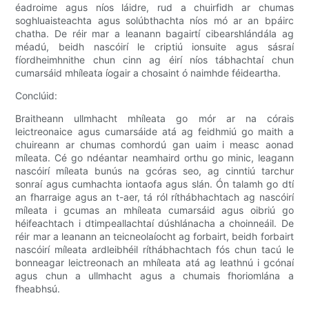
éadroime agus níos láidre, rud a chuirfidh ar chumas
soghluaisteachta agus solúbthachta níos mó ar an bpáirc
chatha. De réir mar a leanann bagairtí cibearshlándála ag
méadú, beidh nascóirí le criptiú ionsuite agus sásraí
fíordheimhnithe chun cinn ag éirí níos tábhachtaí chun
cumarsáid mhíleata íogair a chosaint ó naimhde féideartha.
Conclúid:
Braitheann ullmhacht mhíleata go mór ar na córais
leictreonaice agus cumarsáide atá ag feidhmiú go maith a
chuireann ar chumas comhordú gan uaim i measc aonad
míleata. Cé go ndéantar neamhaird orthu go minic, leagann
nascóirí míleata bunús na gcóras seo, ag cinntiú tarchur
sonraí agus cumhachta iontaofa agus slán. Ón talamh go dtí
an fharraige agus an t-aer, tá ról ríthábhachtach ag nascóirí
míleata i gcumas an mhíleata cumarsáid agus oibriú go
héifeachtach i dtimpeallachtaí dúshlánacha a choinneáil. De
réir mar a leanann an teicneolaíocht ag forbairt, beidh forbairt
nascóirí míleata ardleibhéil ríthábhachtach fós chun tacú le
bonneagar leictreonach an mhíleata atá ag leathnú i gcónaí
agus chun a ullmhacht agus a chumais fhoriomlána a
fheabhsú.