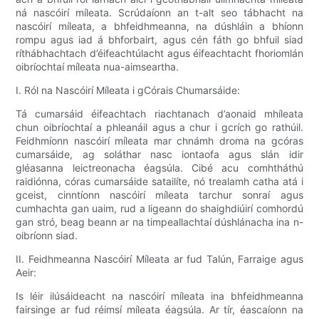
ná nascóirí míleata. Scrúdaíonn an t-alt seo tábhacht na
nascóirí míleata, a bhfeidhmeanna, na dúshláin a bhíonn
rompu agus iad á bhforbairt, agus cén fáth go bhfuil siad
ríthábhachtach d’éifeachtúlacht agus éifeachtacht fhoriomlán
oibríochtaí míleata nua-aimseartha.
I. Ról na Nascóirí Míleata i gCórais Chumarsáide:
Tá cumarsáid éifeachtach riachtanach d’aonaid mhíleata
chun oibríochtaí a phleanáil agus a chur i gcrích go rathúil.
Feidhmíonn nascóirí míleata mar chnámh droma na gcóras
cumarsáide, ag soláthar nasc iontaofa agus slán idir
gléasanna leictreonacha éagsúla. Cibé acu comhtháthú
raidiónna, córas cumarsáide satailíte, nó trealamh catha atá i
gceist, cinntíonn nascóirí míleata tarchur sonraí agus
cumhachta gan uaim, rud a ligeann do shaighdiúirí comhordú
gan stró, beag beann ar na timpeallachtaí dúshlánacha ina n-
oibríonn siad.
II. Feidhmeanna Nascóirí Míleata ar fud Talún, Farraige agus
Aeir:
Is léir ilúsáideacht na nascóirí míleata ina bhfeidhmeanna
fairsinge ar fud réimsí míleata éagsúla. Ar tír, éascaíonn na