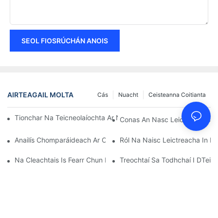
SEOL FIOSRÚCHÁN ANOIS
AIRTEAGAIL MOLTA
Cás
Nuacht
Ceisteanna Coitianta
Tionchar Na Teicneolaíochta Ar Naisc Leictreacha San Leictreo
Conas An Nasc Leictreach Cea
Anailís Chomparáideach Ar Chineálacha Éagsúla Naisc Leictrea
Ról Na Naisc Leictreacha In Fe
Na Cleachtais Is Fearr Chun Naisc Leictreacha A Chothabháil
Treochtaí Sa Todhchaí I DTeicn