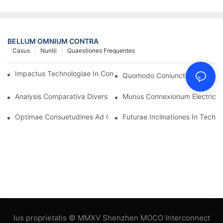
BELLUM OMNIUM CONTRA
Casus
Nuntii
Quaestiones Frequentes
Impactus Technologiae In Conexiones Electricas In Electronicis
Quomodo Coniunctionem Electr
Analysis Comparativa Diversorum Generum Connexionum Electr
Munus Connexionum Electricaru
Optimae Consuetudines Ad Connexiones Electricas Conservand
Futurae Inclinationes In Techn
Ius proprietatis © MMXV Shenzhen MOCO Interconnect