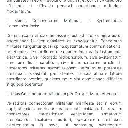
difficultates in eorum evolutione obvias, et cur sint vitales pro
efficientia et efficacia generali operationum militarium
modernarum.
I. Munus Coniunctorum Militarium in Systematibus
Communicationis:
Communicatio efficax necessaria est ad copias militares ut
operationes feliciter consilient et exsequantur. Conectores
militares funguntur quasi spina systematum communicationis,
praebentes nexum fidum et securum inter varia instrumenta
electronica. Sive integratio radiophonorum, sive systematum
communicationis satellitum, sive instrumentorum proelii sit,
conectores militares transmissionem datorum et potentiae
continuam praestant, permittentes militibus ut sine labore
coordinare possint, qualescumque sint condiciones difficiles
in quibus operantur.
II. Usus Coniunctorum Militarium per Terram, Mare, et Aerem:
Versatilitas connectorum militarium manifesta est in eorum
applicationibus amplis per varia spatia militaria. In terra, hi
connectores integrationem vehiculorum armatorum
complexorum faciliorem reddunt, operationem continuam
electronicorum in nave, ut sensorum, systematum