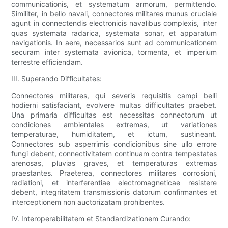
communicationis, et systematum armorum, permittendo.
Similiter, in bello navali, connectores militares munus cruciale
agunt in connectendis electronicis navalibus complexis, inter
quas systemata radarica, systemata sonar, et apparatum
navigationis. In aere, necessarios sunt ad communicationem
securam inter systemata avionica, tormenta, et imperium
terrestre efficiendam.
III. Superando Difficultates:
Connectores militares, qui severis requisitis campi belli
hodierni satisfaciant, evolvere multas difficultates praebet.
Una primaria difficultas est necessitas connectorum ut
condiciones ambientales extremas, ut variationes
temperaturae, humiditatem, et ictum, sustineant.
Connectores sub asperrimis condicionibus sine ullo errore
fungi debent, connectivitatem continuam contra tempestates
arenosas, pluvias graves, et temperaturas extremas
praestantes. Praeterea, connectores militares corrosioni,
radiationi, et interferentiae electromagneticae resistere
debent, integritatem transmissionis datorum confirmantes et
interceptionem non auctorizatam prohibentes.
IV. Interoperabilitatem et Standardizationem Curando: