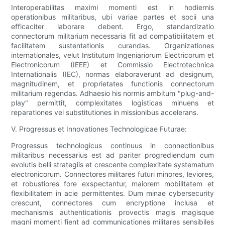
Interoperabilitas maximi momenti est in hodiernis
operationibus militaribus, ubi variae partes et socii una
efficaciter laborare debent. Ergo, standardizatio
connectorum militarium necessaria fit ad compatibilitatem et
facilitatem sustentationis curandas. Organizationes
internationales, velut Institutum Ingeniariorum Electricorum et
Electronicorum (IEEE) et Commissio Electrotechnica
Internationalis (IEC), normas elaboraverunt ad designum,
magnitudinem, et proprietates functionis connectorum
militarium regendas. Adhaesio his normis ambitum "plug-and-
play" permittit, complexitates logisticas minuens et
reparationes vel substitutiones in missionibus accelerans.
V. Progressus et Innovationes Technologicae Futurae:
Progressus technologicus continuus in connectionibus
militaribus necessarius est ad pariter progrediendum cum
evolutis belli strategiis et crescente complexitate systematum
electronicorum. Connectores militares futuri minores, leviores,
et robustiores fore exspectantur, maiorem mobilitatem et
flexibilitatem in acie permittentes. Dum minae cybersecurity
crescunt, connectores cum encryptione inclusa et
mechanismis authenticationis provectis magis magisque
magni momenti fient ad communicationes militares sensibiles