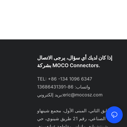
إذا كان لديك أي سؤال، يرجى الاتصال
بشركة MOCO Connectors.
TEL: +86 -134 1096 6347
واتساب: 86-13686431391
eric@mocosz.com
بريد إلكتروني:
الطابق الثاني، المبنى الأول، مجمع شينهاو
الصناعي، رقم 21 طريق شينوي، حي
شينتشوانغ، ماتيان، مقاطعة غوانغمينغ،