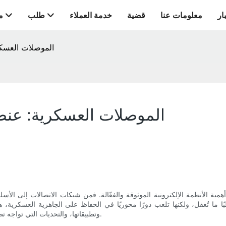
ار
معلومات عنا
قضية
خدمة العملاء
طلب
م
الموصلات العسك
الموصلات العسكرية: عنص
ي أهمية الأنظمة الإلكترونية الموثوقة والفعّالة. فمن شبكات الاتصالات إلى ا
بًا ما تُغفل، ولكنها تلعب دورًا محوريًا في الحفاظ على الجاهزية العسكرية
وتطبيقاتها، والتحديات التي تواجه تطويرها، وسبب أهميتها البالغة لكفاءة وفعالية العمليات العسكرية الحديثة.