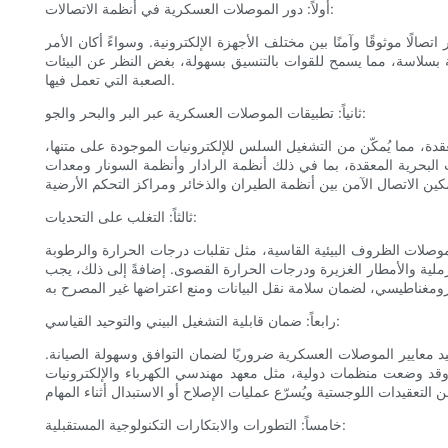
أولاً: دور الموصلات العسكرية في أنظمة الاتصالات:
تصالًا موثوقًا وآمنًا بين مختلف الأجهزة الإلكترونية. وسواءً أكان الأمر
قة بسلاسة، مما يسمح للقوات بالتنسيق بسهولة، بغض النظر عن البيئات
الصعبة التي تعمل فيها.
ثانياً: تطبيقات الموصلات العسكرية عبر البر والبحر والجو:
دة، مما يُمكّن من التشغيل السلس للإلكترونيات الموجودة على متنها،
البحرية المعقدة، بما في ذلك أنظمة الرادار وأنظمة السونار ومعدات
ثالثاً: التغلب على التحديات:
موصلات الظروف البيئية القاسية، مثل تقلبات درجات الحرارة والرطوبة
ية والأمطار الغزيرة ودرجات الحرارة القصوى. إضافةً إلى ذلك، يجب
رابعاً: ضمان قابلية التشغيل البيني والتوحيد القياسي:
حيد معايير الموصلات العسكرية ضروريًا لضمان التوافق وسهولة الصيانة.
قد وضعت منظمات دولية، مثل معهد مهندسي الكهرباء والإلكترونيات (IEEE) واللجنة الكهروتقنية الدولية (IEC)، معايير تُنظّم تصميم الموصلات العسكرية وحجمها وخصائص أدائها. ويُتيح الالتزام بهذه المعايير بيئة تشغيل
خامساً: التطورات والابتكارات التكنولوجية المستقبلية: