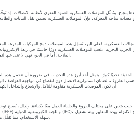
 بنجاح. وتُمثّل الموصلات العسكرية العمود الفقري لأنظمة الاتصالات، إذ تُوفّر ا
، أو معدات ساحة المعركة، فإنّ الموصلات العسكرية تضمن نقل البيانات والطا
لات العسكرية. فعلى البر، تُسهّل هذه الموصلات دمج المركبات المدرعة المعق
 الحرب البحرية، تلعب الموصلات العسكرية دورًا حاسمًا في ربط الإلكترونيات 
الملاحة. أما في الجو، فهي لا غنى عنها لتمكين الاتصال الآمن بين أنظمة الطيران والذخائر ومراكز التحكم الأرضية.
حديثة تحديًا كبيرًا. يتمثل أحد أبرز هذه التحديات في ضرورة أن تتحمل هذه ال
ى الظروف، لضمان استمرارية الاتصال دون انقطاع في مواجهة العواصف الرمل
أن تكون الموصلات العسكرية مقاومة للتآكل والإشعاع والتداخل الكهرومغناطيسي، لضمان سلامة نقل البيانات ومنع اعتراضها غير المصرح به.
يثة، حيث يتعين على مختلف الفروع والحلفاء العمل معًا بكفاءة. ولذلك، يُصبح تو
و
سهلة الاستخدام، مما يُقلّل من التعقيدات اللوجستية ويُسرّع عمليات الإصلاح أو الاستبدال أثناء المهام.