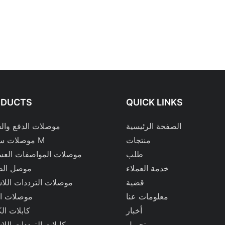
ODUCTS
QUICK LINKS
الصفحة الرئيسية
موصلات الدفع وا
منتجات
موصلات سلسلة M
طلب
موصلات المواصفات العس
خدمة العملاء
موصل الط
قضية
موصلات الترددات اللا
معلومات عنا
موصلات ال
أخبار
كابلات الك
تحميل
كابلات الترددات اللا