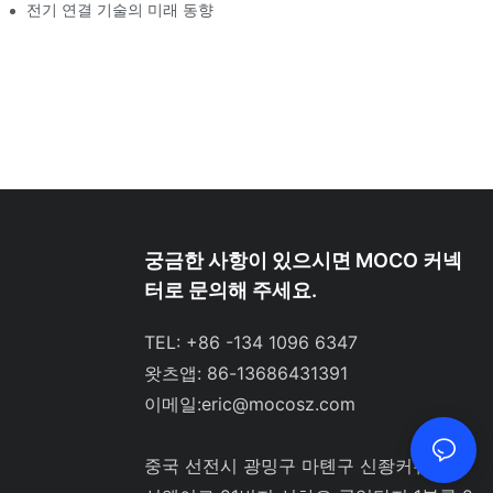
전기 연결 기술의 미래 동향
궁금한 사항이 있으시면 MOCO 커넥
터로 문의해 주세요.
TEL: +86 -134 1096 6347
왓츠앱: 86-13686431391
이메일:
eric@mocosz.com
중국 선전시 광밍구 마톈구 신좡커뮤니티