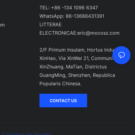
TEL: +86 -134 1096 6347
WhatsApp: 86-13686431391
LITTERAE
um
ELECTRONICAE:
eric@mocosz.com
2/F Primum Insulam, Hortus Industrialis
XinHao, Via XinWei 21, Communitas
XinZhuang, MaTian, ​​Districtus
GuangMing, Shenzhen, Republica
Popularis Chinesa.
CONTACT US
Consilium de Secreto