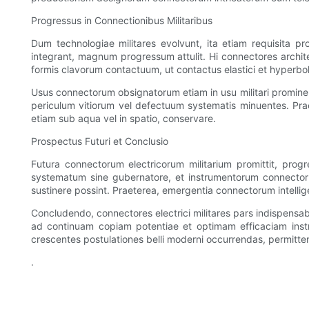
Progressus in Connectionibus Militaribus
Dum technologiae militares evolvunt, ita etiam requisita pr
integrant, magnum progressum attulit. Hi connectores archi
formis clavorum contactuum, ut contactus elastici et hyperb
Usus connectorum obsignatorum etiam in usu militari promine
periculum vitiorum vel defectuum systematis minuentes. Prae
etiam sub aqua vel in spatio, conservare.
Prospectus Futuri et Conclusio
Futura connectorum electricorum militarium promittit, progres
systematum sine gubernatore, et instrumentorum connectorum
sustinere possint. Praeterea, emergentia connectorum intellige
Concludendo, connectores electrici militares pars indispensabi
ad continuam copiam potentiae et optimam efficaciam instr
crescentes postulationes belli moderni occurrendas, permittend
.