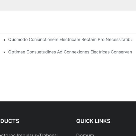
Quomodo Coniunctionem Electricam Rectam Pro Necessitatibus T
bus
Optimae Consuetudines Ad Connexiones Electricas Conservand
ODUCTS
QUICK LINKS
ctores Impulsus-Trahens
Domum