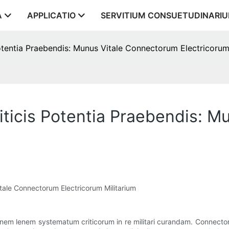
A
APPLICATIO
SERVITIUM CONSUETUDINARI
otentia Praebendis: Munus Vitale Connectorum Electricorum
iticis Potentia Praebendis: 
itale Connectorum Electricorum Militarium
em lenem systematum criticorum in re militari curandam. Connectores 