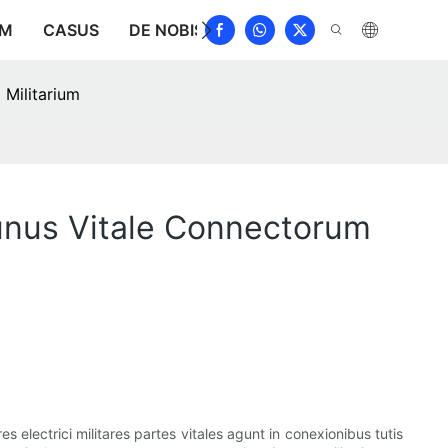
UM
CASUS
DE NOBIS
NUNTII
DEPRIME
CO
 Militarium
Munus Vitale Connectorum
electrici militares partes vitales agunt in conexionibus tutis