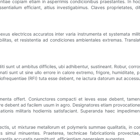
tentiae copiam etiam in asperrimis condicionibus praestantes. In h
tialium efficiant, altius investigabimus. Claves proprietates, di
nexus electricos accuratos inter varia instrumenta et systemata mili
rabilitas, et resistentia ad condiciones ambientales extremas. Transl
diti sunt ut ambitus difficiles, ubi adhibentur, sustineant. Robur, cor
nati sunt ut sine ullo errore in calore extremo, frigore, humiditate
ofrequentiae (RFI) tuta esse debent, ne iactura datorum aut accessus
dimenta offert. Coniunctores compacti et leves esse debent, tamen 
re debent ad facilem usum in agro. Designatores etiam provocatione
ionis militaris hodiernis satisfaciant. Superanda haec impedimen
ectis, ut mixturae metallorum et polymeris summae qualitatis, in c
s simul minuentes. Praeterea, technicae fabricationis provectae,
ntiis accuratis permittunt, efficientiam generalem augentes.