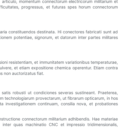
oc articulo, momentum connectorum electricorum militarium et
fficultates, progressus, et futuras spes horum connectorum
taria constituendos destinata. Hi conectores fabricati sunt ad
ationem potentiae, signorum, et datorum inter partes militares
rosioni resistentiam, et immunitatem variationibus temperaturae,
, pulvere, et etiam expositione chemica operentur. Etiam contra
 non auctorizatus fiat.
satis robusti ut condiciones severas sustineant. Praeterea,
m technologiarum provectarum, ut fibrarum opticarum, in hos
ta investigationem continuam, consilia nova, et probationes
onstructione connectorum militarium adhibendis. Hae materiae
 inter quas machinatio CNC et impressio tridimensionalis,