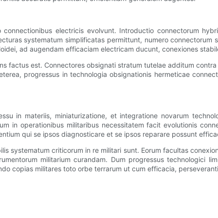
o connectionibus electricis evolvunt. Introductio connectorum hybr
tecturas systematum simplificatas permittunt, numero connectorum 
oloidei, ad augendam efficaciam electricam ducunt, conexiones stabi
ns factus est. Connectores obsignati stratum tutelae additum cont
terea, progressus in technologia obsignationis hermeticae connect
su in materiis, miniaturizatione, et integratione novarum technolog
 in operationibus militaribus necessitatem facit evolutionis conne
ntium qui se ipsos diagnosticare et se ipsos reparare possunt efficac
lis systematum criticorum in re militari sunt. Eorum facultas conexi
umentorum militarium curandam. Dum progressus technologici limite
o copias militares toto orbe terrarum ut cum efficacia, perseverantia