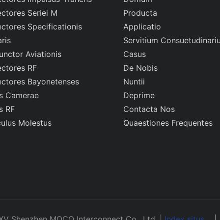
ctores Seriei M
Producta
ctores Specificationis
Applicatio
aris
Servitium Consuetudinari
unctor Aviationis
Casus
ctores RF
De Nobis
ctores Bayonetenses
Nuntii
s Camerae
Deprime
s RF
Contacta Nos
culus Molestus
Quaestiones Frequentes
XV Shenzhen MOCO Interconnect Co., Ltd. |
Index situs
|