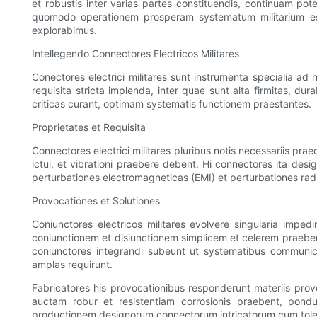
et robustis inter varias partes constituendis, continuam po
quomodo operationem prosperam systematum militarium essen
explorabimus.
Intellegendo Connectores Electricos Militares
Conectores electrici militares sunt instrumenta specialia ad 
requisita stricta implenda, inter quae sunt alta firmitas, du
criticas curant, optimam systematis functionem praestantes.
Proprietates et Requisita
Connectores electrici militares pluribus notis necessariis prae
ictui, et vibrationi praebere debent. Hi connectores ita desig
perturbationes electromagneticas (EMI) et perturbationes radi
Provocationes et Solutiones
Coniunctores electricos militares evolvere singularia impe
coniunctionem et disiunctionem simplicem et celerem praebe
coniunctores integrandi subeunt ut systematibus communicat
amplas requirunt.
Fabricatores his provocationibus responderunt materiis prov
auctam robur et resistentiam corrosionis praebent, pondu
productionem designorum connectorum intricatorum cum tolera