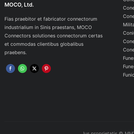
MOCO, Ltd.
Cone
Cone
Fias praebitor et fabricator connectorum
Milit
industrialium in Sinis praestans, MOCO
Coni
Connectors solutiones connectorum certas
Cone
et commodas clientibus globalibus
Cone
praebens.
Fune
Fune
Funi
Ius proprietatis © MM