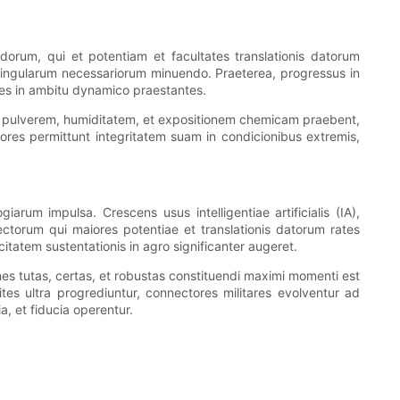
idorum, qui et potentiam et facultates translationis datorum
singularum necessariorum minuendo. Praeterea, progressus in
les in ambitu dynamico praestantes.
ra pulverem, humiditatem, et expositionem chemicam praebent,
ores permittunt integritatem suam in condicionibus extremis,
iarum impulsa. Crescens usus intelligentiae artificialis (IA),
ctorum qui maiores potentiae et translationis datorum rates
itatem sustentationis in agro significanter augeret.
ones tutas, certas, et robustas constituendi maximi momenti est
s ultra progrediuntur, connectores militares evolventur ad
, et fiducia operentur.