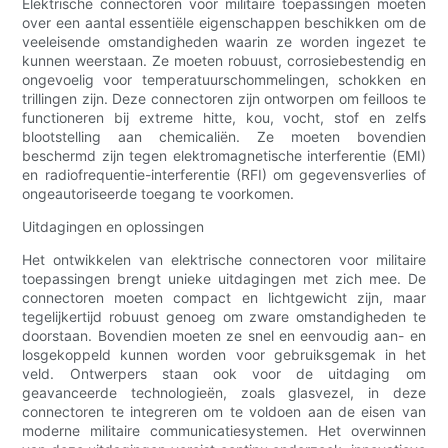
Elektrische connectoren voor militaire toepassingen moeten
over een aantal essentiële eigenschappen beschikken om de
veeleisende omstandigheden waarin ze worden ingezet te
kunnen weerstaan. Ze moeten robuust, corrosiebestendig en
ongevoelig voor temperatuurschommelingen, schokken en
trillingen zijn. Deze connectoren zijn ontworpen om feilloos te
functioneren bij extreme hitte, kou, vocht, stof en zelfs
blootstelling aan chemicaliën. Ze moeten bovendien
beschermd zijn tegen elektromagnetische interferentie (EMI)
en radiofrequentie-interferentie (RFI) om gegevensverlies of
ongeautoriseerde toegang te voorkomen.
Uitdagingen en oplossingen
Het ontwikkelen van elektrische connectoren voor militaire
toepassingen brengt unieke uitdagingen met zich mee. De
connectoren moeten compact en lichtgewicht zijn, maar
tegelijkertijd robuust genoeg om zware omstandigheden te
doorstaan. Bovendien moeten ze snel en eenvoudig aan- en
losgekoppeld kunnen worden voor gebruiksgemak in het
veld. Ontwerpers staan ​​ook voor de uitdaging om
geavanceerde technologieën, zoals glasvezel, in deze
connectoren te integreren om te voldoen aan de eisen van
moderne militaire communicatiesystemen. Het overwinnen