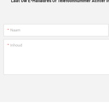
Laat Uw E-Mailadres Of Telefoonnummer Achter In 
Naam
Inhoud