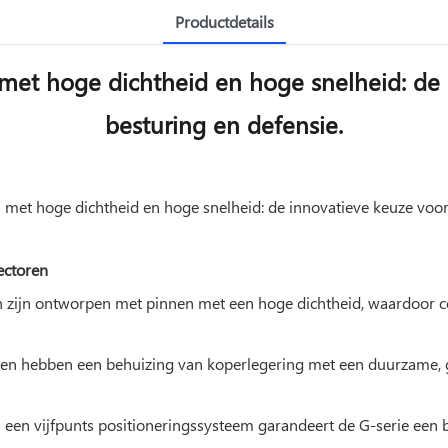
De nieuw ontwikkelde G-serie van MOCO
Productdetails
t hoge dichtheid en hoge snelheid: de i
besturing en defensie.
ectoren
 zijn ontworpen met pinnen met een hoge dichtheid, waardoor com
 microconnectoren van MOCO, met hoge dichtheid en hoge
n hebben een behuizing van koperlegering met een duurzame, g
eid en hebben zich snel gevestigd als een topkeuze in div
 een vijfpunts positioneringssysteem garandeert de G-serie een 