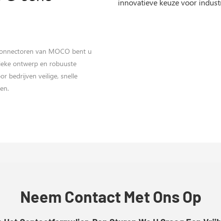
roconnectoren van MOCO bent u
nieke ontwerp en robuuste
or bedrijven veilige, snelle
en.
Neem Contact Met Ons Op