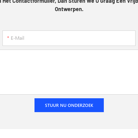
Het Contactformulier, Dan Sturen We U Graag Een Vrijb
Ontwerpen.
E-Mail
STUUR NU ONDERZOEK