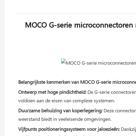
MOCO G-serie microconnectoren me
Belangrijkste kenmerken van MOCO G-serie microconn
Ontwerp met hoge pindichtheid:
De G-serie connectoren
voldoen aan de eisen van complexe systemen.
De nieuw ontwikkelde G-serie
Duurzame behuizing van koperlegering:
Deze connectore
prestaties en veelzijdigh
weerstand biedt in veeleisende omgevingen.
Vijfpunts positioneringssysteem voor jaloezieën:
Dankzij