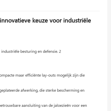
nnovatieve keuze voor industriële
pacte maar efficiënte lay-outs mogelijk zijn die
 snelheid, bieden uitstekende
eplateerde afwerking, die sterke bescherming en
erse veeleisende sectoren.
betrouwbare aansluiting van de jaloezieën voor een