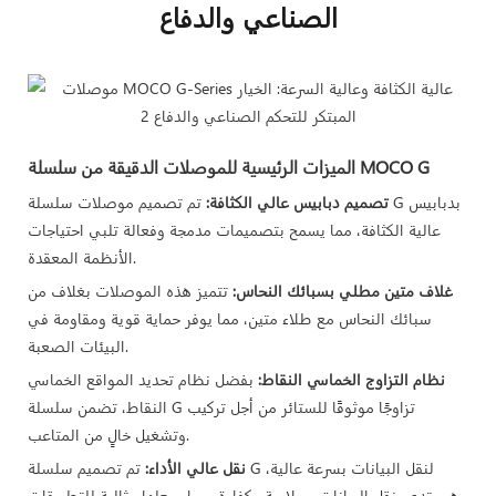
الصناعي والدفاع
الميزات الرئيسية للموصلات الدقيقة من سلسلة MOCO G
تصميم دبابيس عالي الكثافة:
تم تصميم موصلات سلسلة G بدبابيس
توفر موصلات النقل الدقيقة عالية الكثافة
عالية الكثافة، مما يسمح بتصميمات مدمجة وفعالة تلبي احتياجات
وعالية السرعة من سلسلة G المطورة حديثًا
الأنظمة المعقدة.
من MOCO أداءً متميزًا وتعدد استخدامات،
غلاف متين مطلي بسبائك النحاس:
تتميز هذه الموصلات بغلاف من
مما يجعلها خيارًا رئيسيًا في مختلف
سبائك النحاس مع طلاء متين، مما يوفر حماية قوية ومقاومة في
القطاعات ذات الطلب العالي.
البيئات الصعبة.
نظام التزاوج الخماسي النقاط:
بفضل نظام تحديد المواقع الخماسي
النقاط، تضمن سلسلة G تزاوجًا موثوقًا للستائر من أجل تركيب
وتشغيل خالٍ من المتاعب.
نقل عالي الأداء:
تم تصميم سلسلة G لنقل البيانات بسرعة عالية،
وهي تدعم نقل البيانات بسلاسة وكفاءة، مما يجعلها مثالية للتطبيقات